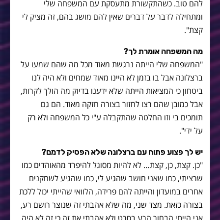
להם טוב. כשהתקשורת מתעסקת עם המשפחה שלי
ומתחילה לדבר על דברים שאין להם מושג בהם, זה מציק לי
קצת".
מה המשפחה אומרת לך?
"המשפחה שלי הייתה נרגשת מאוד מכל מה שהם שמעו על
ברצלונה אבל בו בזמן לא היינו מאוד שמחים ולא היה לנו
ביטחון כי המציאות הייתה שלא ידענו בדיוק מה הולך לקרות,
אבל כמובן שהם רצו לחזור בצורה חזקה מאוד. הם גם
תומכים בי וזו החלטה שהתקבלה ע"י כל המשפחה ולא רק
על ידי".
יש לך פצוע פתוח עם ברצלונה שלא הפסיק לדמם?
"כן. קצת, כן, קצת… לא להיות מסוגל להיפרד מהאוהדים כמו
שרציתי, כמו שאני חושב שהגיע לי, כמו שהגיע לשחקנים
אחרים במועדון והייתה להם פרידה, הלוואי שהייתי יכול ללכת
בצורה כזאת. מצד שני, מה שלא אהבתי זה שנוצר רושם רע,
אני הייתי הבחור הרע בסרט ולא אהבתי את זה כי זה לא היה