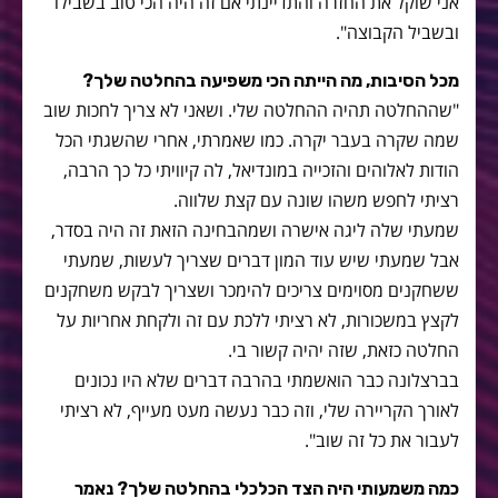
אני שוקל את החזרה והתדיינתי אם זה היה הכי טוב בשבילו
ובשביל הקבוצה".
מכל הסיבות, מה הייתה הכי משפיעה בהחלטה שלך?
"שההחלטה תהיה ההחלטה שלי. ושאני לא צריך לחכות שוב
שמה שקרה בעבר יקרה. כמו שאמרתי, אחרי שהשגתי הכל
הודות לאלוהים והזכייה במונדיאל, לה קיוויתי כל כך הרבה,
רציתי לחפש משהו שונה עם קצת שלווה.
שמעתי שלה ליגה אישרה ושמהבחינה הזאת זה היה בסדר,
אבל שמעתי שיש עוד המון דברים שצריך לעשות, שמעתי
ששחקנים מסוימים צריכים להימכר ושצריך לבקש משחקנים
לקצץ במשכורות, לא רציתי ללכת עם זה ולקחת אחריות על
החלטה כזאת, שזה יהיה קשור בי.
בברצלונה כבר הואשמתי בהרבה דברים שלא היו נכונים
לאורך הקריירה שלי, וזה כבר נעשה מעט מעייף, לא רציתי
לעבור את כל זה שוב".
כמה משמעותי היה הצד הכלכלי בהחלטה שלך? נאמר