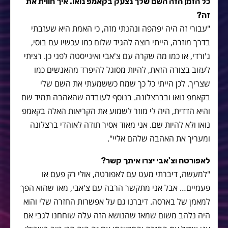
כל הזמן הזה השם שלך נצעק בקאמפ נואו. איך חווית את
זה?
"עבורי זה היה יפהפה ונהנתי מזה, כי האמת היא שעזבתי
בדרך מוזרה, הייתי רוצה להגיד שלום כמו עכשיו עם בוסי,
ג'ורדי, או כמו מה שקרה עם צ'אבי ואינייסטה לפני כן. רציתי
לעזוב בצורה הזאת, להיות מסוגל להיפרד מהאנשים כמו
שצריך. לכן הייתי כל כך שמח כששמעתי את השם שלי
בקאמפ נואו ובברצלונה. בנוסף לעובדה שהאהבה תמיד שם
והיא הדדית, היה לי מוזר לשמוע את הקריאות האלה בקאמפ
נואו ולא להיות שם. אני מאוד אסיר תודה לאוהדי ברצלונה
ומעריך את האהבה שלהם אליי".
לאפורטה וצ'אבי יצרו איתך קשר?
"למעשה, דיברתי מעט עם לאפורטה, אולי רק פעם או
פעמיים… אבל אני מתקשר הרבה עם צ'אבי, מאז שהוא הפך
למאמן של בארסה. דיברנו גם על אפשרות החזרה שלי והוא
היה נלהב משום שמאז שהנושא הזה עלה שוחחנו לגבי אם