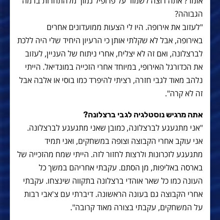
אומר? אתה רוצה לשמור על פרופיל נמוך מלהתחרות ברמה
הגבוהה?
"לעזוב את אירופה. היו לי הצעות ממועדונים אחרים
באירופה, אבל לא שקלתי אותן כי הרעיון היחיד שלי היה ללכת
לברצלונה, ואם זה לא יצליח, אחרי ניתוח של העניין, לעזוב
את הכדורגל האירופי, במיוחד אחרי הזכייה במונדיאל. הייתי
נלהב מאוד לגבי חזרה, רציתי להיפרד כמו בוסי או אלבה אבל
זה לא קרה".
אתה מרגיש נוסטלגיה לגבי ברצלונה?
"אני מתגעגע לברצלונה, כמובן שאני מתגעגע לברצלונה.
אני עוקב אחרי הקבוצה וצופה במשחקים, ואני תמיד
מתגעגע לזכרונות ולרצות לחזור לזה. הייתי שמח מהזכייה של
בארסה באליפות, מן הסתם. עקבתי אחריהם במשך כל
העונה כמו כל שאר אוהדי ברצלונה בתקווה שינצחו. עקבתי
אחרי הקבוצה גם בעונה הראשונה. דיברתי עם צ'אבי רבות
על המשחקים, עקבתי בצורה מאוד קרובה".