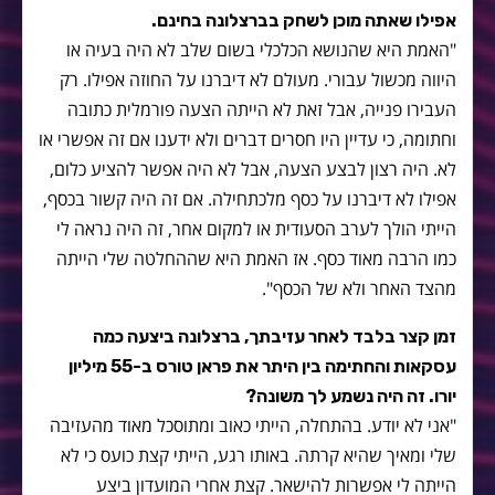
אפילו שאתה מוכן לשחק בברצלונה בחינם.
"האמת היא שהנושא הכלכלי בשום שלב לא היה בעיה או
היווה מכשול עבורי. מעולם לא דיברנו על החוזה אפילו. רק
העבירו פנייה, אבל זאת לא הייתה הצעה פורמלית כתובה
וחתומה, כי עדיין היו חסרים דברים ולא ידענו אם זה אפשרי או
לא. היה רצון לבצע הצעה, אבל לא היה אפשר להציע כלום,
אפילו לא דיברנו על כסף מלכתחילה. אם זה היה קשור בכסף,
הייתי הולך לערב הסעודית או למקום אחר, זה היה נראה לי
כמו הרבה מאוד כסף. אז האמת היא שההחלטה שלי הייתה
מהצד האחר ולא של הכסף".
זמן קצר בלבד לאחר עזיבתך, ברצלונה ביצעה כמה
עסקאות והחתימה בין היתר את פראן טורס ב-55 מיליון
יורו. זה היה נשמע לך משונה?
"אני לא יודע. בהתחלה, הייתי כאוב ומתוסכל מאוד מהעזיבה
שלי ומאיך שהיא קרתה. באותו רגע, הייתי קצת כועס כי לא
הייתה לי אפשרות להישאר. קצת אחרי המועדון ביצע