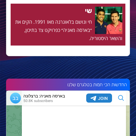
שי
חי ונושם בלאוגרנה מאז 1991. הקים את
״בארסה מאניה״ כפרויקט צד בתיכון,
והשאר היסטוריה.
החדשות הכי חמות בטלגרם שלנו