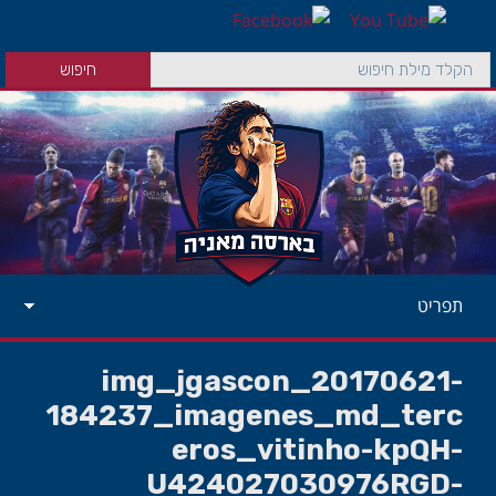
תפריט
img_jgascon_20170621-
184237_imagenes_md_terc
eros_vitinho-kpQH-
U424027030976RGD-