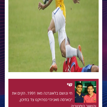
שי
חי ונושם בלאוגרנה מאז 1991. הקים את
״בארסה מאניה״ כפרויקט צד בתיכון,
והשאר היסטוריה.