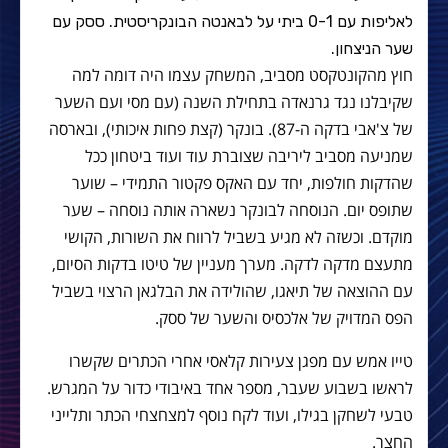
לאליפות עם 0-1 ביתי על לבאנטה הבונקריסטית. ססק עם
שער הניצחון.
חוץ מהקונטקסט מסביב, המשחק עצמו היה דומה למה
שקיבלנו נגד גרנאדה בתחילת השנה (עם מסי ועם השער
של צ'אבי בדקה ה-87). בונקר (קצת פחות איכותי), ובארסה
שמניעה מסביב ליריבה שצוברת עוד ועוד ביטחון ככל
שהדקות חולפות, יחד עם האקס פקטור התמידי – שוער
שתופס יום. הנוסחה לבונקר נשארה אותה נוסחה – שער
מוקדם. וכשזה לא מגיע בשביל לרווח את השורות, הקושי
מתעצם מדקה לדקה. מערך מעניין של טיטו בדקות הסיום,
עם ההוצאה של תיאגו, שהולידה את הבלגאן הרצוי בשביל
הפס המדויק של אלכסיס והשער של ססק.
טייו אמש עם מפגן צעירות קלאסי אחרי הכתרים שקשרו
לראשו בשבוע שעבר, מספר אחד באיבודי כדור על המגרש.
טבעי לשחקן בגילו, ועוד לקח נוסף למצחצחי הכתר ותלייני
החצר.