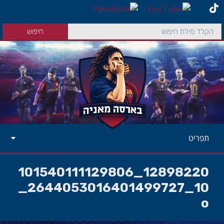
תפריט
12898220_101540111129806
10_2644053016401499727_
o