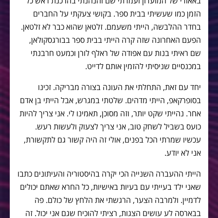
באאודי של המועדון ועמדתי שם והנהנתי בהרכנת ראש כל
הזמן כמו שעשיתי בבית ספר. בקושי צעקתי על החברים
בחדר ההלבשה, הייתי משעמם. זלטאן שהוא כבר לא זלטאן.
הפעם האחרונה שזה קרה הייתי בבית ספר בבורגסקולאן,
שם ראיתי בנות עם אפודה של ראלף לורן וכמעט חרבנתי
במכנסיים שניסיתי להזמין אותם לדייט.
יחד עם זאת, התחלתי את העונה בצורה מבריקה. זכינו
בסופרקאפ, הייתי מדהים. שלטתי במגרש, אבל הייתי בן אדם
אחר. נהייתי שקט יותר, וזה מסוכן, תאמינו לי. אני צריך להיות
כועס בשביל לשחק טוב, אני צריך לצעוק ולעשות רעש.
עכשיו שמרתי הכל בפנים, אולי זה היה קשור גם לתקשורת,
אני לא יודע.
הייתי ההעברה השנייה הכי יקרה בהיסטוריה והעיתונים כתבו
שאני ילד בעייתי עם בעיות באישיות, כל החרא שאתם יכולים
לדמיין. ולמרבה הצער, הרגשתי את הלחץ של כולם. פה
בבארסה לע עושים הצגות, רציתי להוכיח שגם אני יכול. זה