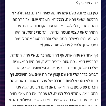
למה שנקפוץ?׳
כאן בברצלונה כולם עשו את מה שאמרו להם. בהתחלה לא
הרגשתי שאני מתאים, בכלל לא. חשבתי שאני צריך להנות
מההזדמנות, בלי לאשר את הדעות הקדומות שלהם. אז
התאמתי את עצמי פנימה, נהייתי יותר מדי נחמד, זה היה
משוגע. מינו ראיולה, הסוכן שלי והחבר הטוב אמר לי ״מה
נסגר איתך זלטאן? אני לא מזהה אותך!״
אף אחד לא זיהה אותי, אף אחד מהחברים, אף אחד. התחלתי
להרגיש דיכאון. פה אתם צריכים לדעת, מהימים הראשונים
שלי במאלמו, תמיד הייתי עם אותה פילוסופיה. אני עושה
דברים בדרך שלי ולא שם קצוץ על מה שאנשים חושבים. אף
פעם לא נהניתי להיות בחברה של אנשים אטומים. אני אוהב
חברים שנוסעים ברמזור אדום אם אתם מבינים למה אני
מתכוון. אז, שמרתי הכל בפנים. לא אמרתי את מה שאני רוצה
להגיד. אמרתי את מה שאנשים רוצים שאגיד. פישלתי. נהגתי