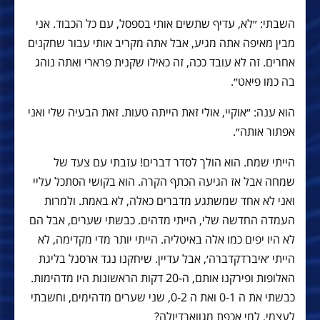
השבתי: ״לא, עדיף שתשים אותי בספסל, עם כל הכבוד. אני
מבין מאיפה אתה מגיע, אבל אתה מקריב אותי עבור שחקנים
אחרים. זה לא עובד ככה, זה כאילו שקנית פרארי ואתה נוהג
בה כמו פיאט״.
הוא ענה: ״אוקיי, אולי זאת הייתה טעות. זאת הבעיה שלי ואני
אפתור אותה״.
הייתי שמח. הוא הולך לסדר דברים! עזבתי עם צעד של
שמחה אבל אז הגיעה הכתף הקרה. הוא בקושי הסתכל עליי
ואני לא אחד שמשתגע מדברים כאלה, לא באמת. ולמרות
העמדה החדשה שלי, הייתי מדהים. כבשתי שערים, אבל הם
לא היו יפים כמו אלה באיטליה. הייתי יותר מדי מקדימה, לא
הייתי ׳איברדקדברה׳, אבל עדיין. שיחקנו נגד ארסנל בליגת
האלופות ופירקנו אותם, ה-20 דקות הראשונות היו מדהימות.
כבשתי את ה 0-1 ואת ה 0-2, שני שערים מדהימים, וחשבתי
לעצמי, למי אכפת מגווארדיולה?