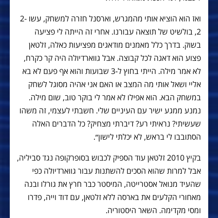
ואז הוא הוציא אותי מהמגרש, וארסנל חזרה למשחק, עשו 2-
2, בולשיט של תוצאה עבורנו. אחרי זה הייתה לי פציעה
בשוק. בדרך כלל מאמנים מודאגים מפציעות כאלה, זלטאן
פצוע הוא דאגה לכל קבוצה. אבל גווארדיולה היה קר כקרח,
לא אמר מילה. הייתי בחוץ ל-3 שבועות והוא אף פעם לא בא
אליי ושאל אותי מה המצב או האם אני אהיה מסוגל לשחק
במשחק הבא. הוא אפילו לא אמר לי בוקר טוב, שום מילה.
נמנע ממגע ישיר עם העיניים שלי. חשבתי לעצמי, זה משהו
שעשיתי? נראיתי רע? דיברתי מצחיק? כל הדברים האלה
הסתובבו לי בראש, לא יכלתי לישון״.
בקיץ 2010 זלטאן עוד הספיק לכבוש בסופרקופה נגד סביליה,
אבל למרות שהוא הסכים להשתנות עבור גווארדיולה כפי
שהעיד מנואל אסטרייטה, המיסטר כבר חרץ את גורלו ובנה
מאחורי הקלעים את בארסה ללא זלטאן, עם דוד וייה, פדרו
ומסי מקדימה. השאר היסטוריה.