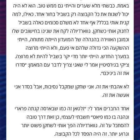
באמת. כבשתי מלא שערים והייתי גם ממש טוב. הוא לא היה
יכול לשנות את כל הקבוצה רק בשביל בחור אחד. כאילו, למה
קנית אותי בכלל? אף אחד לא משלם סכומים כאלה בשביל
לחנוק אותי כשחקן. גווארדיולה לקח את שנינו בחישובים שלו
וכמובן האווירה בהנהלה של המועדון הייתה מתוחה, הייתי
ההשקעה הכי גדולה שלהם אי פעם, ולא הייתי מרוצה
במערך החדש. הייתי יותר מדי יקר בשביל להיות לא מרוצה.
צ׳יקי בגירסיטיין אמר לי שאני צריך לדבר עם המאמן: ״סדרו
את זה ביניכם״.
לא אהבתי את זה. אני שחקן שמקבל נסיבות, אבל בסדר אני
אעשה את זה.
אחד החברים אמר לי: ״זלטאן זה כמו שבארסה קנתה פרארי
ונהגה בו כמו פיאט״ חשבתי לעצמי, כן זאת דרך טובה
להסתכל על זה. גווארדיולה הפך אותי לשחקן פשוט יותר
וגרוע יותר. זה היה הפסד לכל הקבוצה.