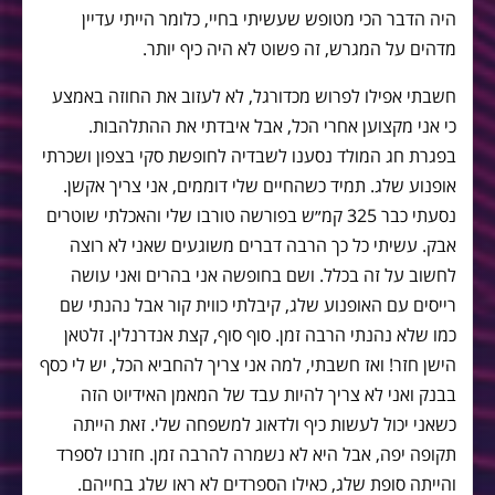
היה הדבר הכי מטופש שעשיתי בחיי, כלומר הייתי עדיין
מדהים על המגרש, זה פשוט לא היה כיף יותר.
חשבתי אפילו לפרוש מכדורגל, לא לעזוב את החוזה באמצע
כי אני מקצוען אחרי הכל, אבל איבדתי את ההתלהבות.
בפגרת חג המולד נסענו לשבדיה לחופשת סקי בצפון ושכרתי
אופנוע שלג. תמיד כשהחיים שלי דוממים, אני צריך אקשן.
נסעתי כבר 325 קמ״ש בפורשה טורבו שלי והאכלתי שוטרים
אבק. עשיתי כל כך הרבה דברים משוגעים שאני לא רוצה
לחשוב על זה בכלל. ושם בחופשה אני בהרים ואני עושה
רייסים עם האופנוע שלג, קיבלתי כווית קור אבל נהנתי שם
כמו שלא נהנתי הרבה זמן. סוף סוף, קצת אנדרנלין. זלטאן
הישן חזר! ואז חשבתי, למה אני צריך להחביא הכל, יש לי כסף
בבנק ואני לא צריך להיות עבד של המאמן האידיוט הזה
כשאני יכול לעשות כיף ולדאוג למשפחה שלי. זאת הייתה
תקופה יפה, אבל היא לא נשמרה להרבה זמן. חזרנו לספרד
והייתה סופת שלג, כאילו הספרדים לא ראו שלג בחייהם.