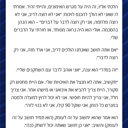
הלכתי אליו, זה היה על מגרש האימונים, והייתי זהיר. אמרתי
לו שאני לא הולך להכנס לויכוח: ״אני לא רוצה לריב, אני לא
רוצה מלחמה, אני רק רוצה לדבר על דברים״ – הוא הנהן
בהסכמה. אולי הוא היה נראה מפוחד, אז חזרתי על הדברים
שלי.
״אם אתה חושב שאנחנו הולכים לריב, אני ארד מזה, אני רק
רוצה לדבר״.
״זה בסדר״ הוא ענה, ״אני אוהב לדבר עם השחקנים שלי״.
״תקשיב, אתה לא מנצל את האיכויות שלי. אם היית מחפש רק
סקורר, היית צריך להביא את אינזאגי או מישהו אחר. אני צריך
חלל, אני צריך להיות חופשי. אני לא יכול לרוץ למעלה ולמטה
במגרש כל הזמן, אני שוקל 90 קילו, אני לא בנוי לזה״.
הוא אמר שהוא יחשוב על זה לעומק (הוא תמיד חושב על זה
לעומק) והשיב: ״אני כן חושב שאתה יכול לשחק ככה״.