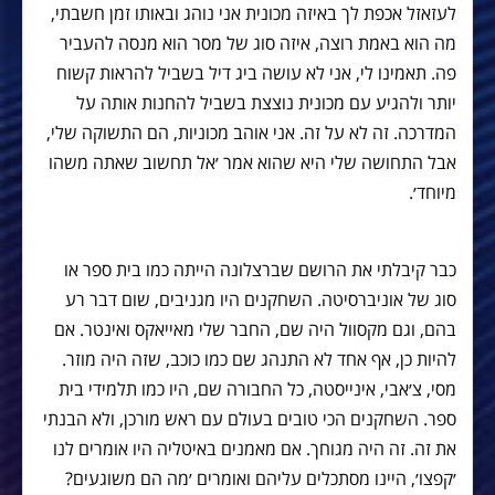
לעזאזל אכפת לך באיזה מכונית אני נוהג ובאותו זמן חשבתי,
מה הוא באמת רוצה, איזה סוג של מסר הוא מנסה להעביר
פה. תאמינו לי, אני לא עושה ביג דיל בשביל להראות קשוח
יותר ולהגיע עם מכונית נוצצת בשביל להחנות אותה על
המדרכה. זה לא על זה. אני אוהב מכוניות, הם התשוקה שלי,
אבל התחושה שלי היא שהוא אמר ׳אל תחשוב שאתה משהו
מיוחד׳.
כבר קיבלתי את הרושם שברצלונה הייתה כמו בית ספר או
סוג של אוניברסיטה. השחקנים היו מגניבים, שום דבר רע
בהם, וגם מקסוול היה שם, החבר שלי מאייאקס ואינטר. אם
להיות כן, אף אחד לא התנהג שם כמו כוכב, שזה היה מוזר.
מסי, צ׳אבי, אינייסטה, כל החבורה שם, היו כמו תלמידי בית
ספר. השחקנים הכי טובים בעולם עם ראש מורכן, ולא הבנתי
את זה. זה היה מגוחך. אם מאמנים באיטליה היו אומרים לנו
׳קפצו׳, היינו מסתכלים עליהם ואומרים ׳מה הם משוגעים?