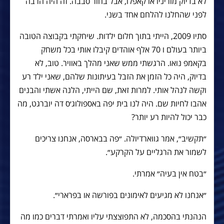
לא בדיוק מוריניו או קאפלו, אבל בחור סבבה. זה היה הרבה
לפני שהחלנו להלחם אחד בשני.
סתיו 2009, הייתי בתוך חלום ילדות. שיחקתי בקבוצה הטובה
ביותר בעולם ו 70 אלף אוהדים קיבלו אותי בכל משחק
בקאמפ נואו. הרגשתי ממש שאני מהלך באוויר. טוב, לא
בדיוק, היה כל הזמן את הזבל בעיתונות שלהם, שאני ילד רע
וקשה לנהל אותי. למרות זאת, שם הייתי, הלנה אשתי והבנים
אהבו לחיות שם. היה לנו בית יפה באספולוג׳ס דה יוברגט, מה
כבר יכול להיות רע יותר?
״תקשיב״, אמר גווארדיולה. ״פה בבארסה, אנחנו צריכים
לשמור את הרגליים על הקרקע״.
״בטח אין בעיה״ אמרתי.
״אנחנו לא מגיעים לאימונים בפורשה או בפרארי״.
הנהנתי בהסכמה, לא התפוצצתי עליו ואמרתי דברים כמו מה