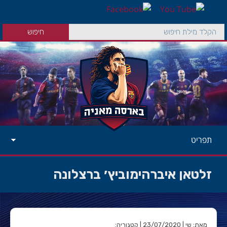
תפריט
זלטאן איברהימוביץ׳ ברצלונה
מאת: שי | 23/07/2020 | קטגוריה: