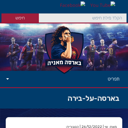
תפריט
בארסה-על-בירה
מאת: שי | 26/12/2022 | קטגוריה: