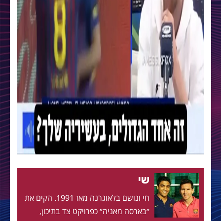
שי
חי ונושם בלאוגרנה מאז 1991. הקים את
״בארסה מאניה״ כפרויקט צד בתיכון,