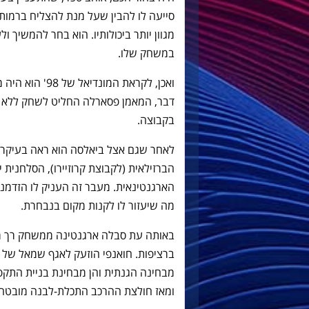
סייעה לו להבין שעל מנת להצליח ברמות ה
מגוון יותר ביכולותיו. הוא בחר להמשיך 
במשחק שלו.
ואכן, לקראת המו
דבר, המאמן פסארלה החליט לשחק ללא מג
בקבוצה.
לאחר שגם אצל ביאלסה הוא ראה בעיקר א
הברזילאית (לקבוצת קרוזיירו), הסלחנית
הארגנטינאית. מעבר זה העניק לו הזדמנות
מה שיעזור לו לקנות מקום בנבחרת.
באותה עת סבלה ארגנטינה ממשחק רך מ
ברציפות. חואנפי הוזעק לאגף שמאל של ה
מבחינה הגנתית והן מבחינת בניית התק
ומאז חולצת ההרכב התכלת-לבנה מובטחת