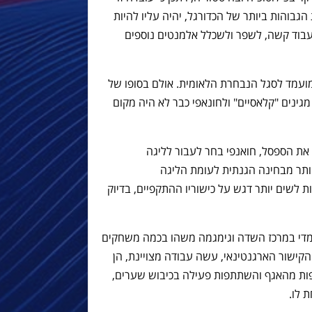
גבוהות ביותר של הכדורגל, יהיה עליו להיות
ולעבוד קשה, לשפר ולשכלל אלמנטים נוספים
נדיאל של 98' הוא היה מועמד לסגל הנבחרת הלאומית. אולם בסופו של
ינים "קלאסיים" ולחונאפי כבר לא היה מקום
ת הספסל, חואנפי בחר לעבור לליגה
 יותר מבחינה הגנתית לעומת הליגה
 לשים יותר דגש על כישוריו ההתקפיים, בדיוק
די במרכז השדה וגימגמה משהו בכמה משחקים
קישור הארגנטינאי, עשה עבודה מצויינת, הן
פות מהאגף והשתתפות פעילה בכיבוש שערים,
 לו.