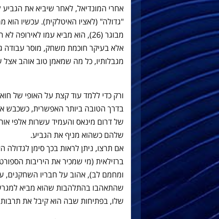
אחרי המונדיאל, לאחר שיביא את הגביע 
"גדולה" (לאציו האיטלקית). עכשיו הוא מ
מבוגר (26), הוא מביא עמו לאירופ
אלא בעיקר חוכמת משחק, מוסר עבודה גבו
מגבלותיו, כל מה שמאמן טוב אוהב אצל ש
ורק כדי ללמד עוד קצת על האופי של חואנ
בדרך הטובה ביותר האפשרית, כשכבש את 
של דרום מינאס והעמיד עשרות אלפי אוהד
שלהם כשהוא מניף את הגביע.
אם תרצו, ניתן לראות בכך סימן לגדולה ה
ברזילאית (מי שמכיר את היריבות הספורטיבי
ומחמם לב), אהוב על חבריו השחקנים, על
שהתאהבו בהתלהבות שהוא מביא למגרש,
שלו, בפתיחות שבה הוא קיבל את תרבותם 