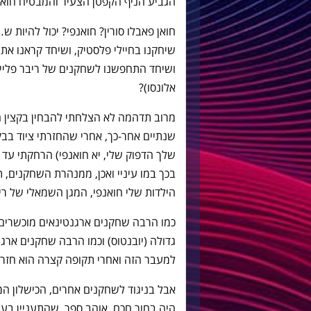
הגביע הניף הקפטן הצעיר והמבטיח חואן פ
חואן פאבלו סורין? חואנפי? יכול להיות 
שיחקנו בחיילי פלסטיק, ושיחד קראנו את 
ושיחד התחפשנו לשחקנים של ריבר פלייט 
אלונסו)?
מרוב תדהמה לא הצלחתי להבחין בקצין ה
שנתיים אחר-כך, אחרי שהחזרתי ציוד בבק
שלך הדפוק שלי, יא חואנפי) הרחקתי עד א
בכך במו עיניי ואכן, ממנהרת השחקנים,
הילדות שלי חואנפי, המגן השמאלי של רי
כמו הרבה שחקנים ארגנטינאים מוכשרים, 
גדולה (יובנטוס) וכמו הרבה שחקנים ארגנ
למעבר הזה ואחרי תקופה קצרה הוא חזר 
אבל בניגוד לשחקנים אחרים, הכישלון המו
היה בחור חכם, אוהב ספר, שהתעניין בעיקר