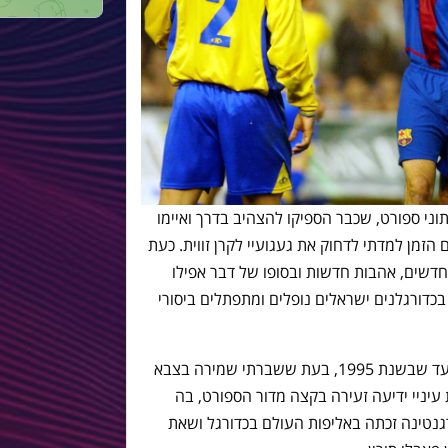
ני ספורט, שכבר הספיקו להצהיב בדרך ואיימו
הזמן למדתי לדחוק את געגועיי לקרן זווית. כעת
 חדשים, אהבות חדשות ובסופו של דבר אפילו
כדורגלנים ישראלים נופלים ומתפתלים ביסורי
דברים זרמו פחות או יותר על מי מנוחות, עד שבשנת 1995, בעת ששברתי שמירה בצבא
 עיניי ידיעה זעירה בקצה מדור הספורט, בה
נטינה זכתה באליפות העולם בכדורגל ושאת