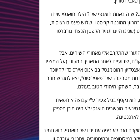
אבלו סורין.
ש…? שזה באמת חואנפי שלי? הילד חואנפי שיחד
"הרוזן ממונטה קריסטו" שלוש פעמים רצופות,
(שנינו היינו תמיד הקפטן הנצחי נורברטו
תורן שהתקרב אלי מאחורי השיחים, אבל
ו"ם, שבועיים לאחר התאריך המקורי (על המצפון
צטדיון המונומנטל בבואנוס איירס כדי להיווכח
 תחת מטר כבד של "פאפליטוס", יצא למגרש חבר
בר, השחקן היהודי הטוב בעולם.
הוא נקטף בגיל צעיר ע"י קבוצה אירופאית
טינאים מוכשרים חואנפי לא היה מוכן מספיק
לארגנטינה.
קדם הזה לא ריפה את ידיו של חואנפי. הוא תמיד
 בפילוסופיה ובהיסטוריה, ויתכן כי עובדה זו