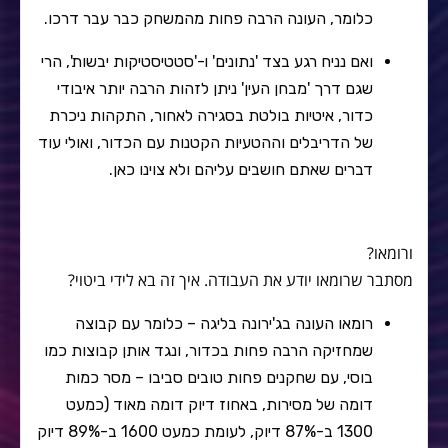
כלומר, העונה הרבה פחות מהמשחק כבר עבר דרכו.
ואם נניח רגע בצד 'נתונים' ו-'סטטיסטיקות יבשות', הרי
שגם דרך 'מבחן העין' ניתן לזהות הרבה יותר איבודי
כדור, איטיות בולטת בסגירה לאחור, התקהות ניכרת
של הדריבלים וההטעיות הקטנות עם הכדור, ואולי עוד
דברים שאתם חושבים עליהם ולא צוינו כאן.
ורומאו?
מסתבר שרומאו יודע את העבודה. איך זה בא לידי ביטוי?
רומאו העונה בג'ירונה בליגה – כלומר עם קבוצה
שמחזיקה הרבה פחות בכדור, ונגד אותן קבוצות כמו
בוסי, עם שחקנים פחות טובים סביבו – מסר כמות
דומה של מסירות, באחוז דיוק דומה מאוד (כמעט
1300 ב-87% דיוק, לעומת כמעט 1600 ב-89% דיוק