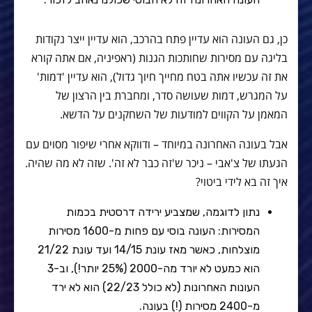
כן, גם העונה הוא עדיין פתח בהרכב, הוא עדיין ייצר נקודות
בליגה עם מסירות שחותכות הגנות (ראפיניה, אם אתה קורא
את זה עכשיו אתה בטח מחייך חיוך גדול), הוא עדיין 'דמות'
על המגרש, דמות שעושה סדר, ומחברת בין הרצון של
המאמן על הקווים למודעות של השחקנים על הדשא.
אבל בעונה האחרונה במיוחד – ודווקא אחרי שיפור מסוים עם
הגעתו של צ'אבי – ניכר ש'זה כבר לא זה'. שזה לא מה שהיה.
איך זה בא לידי ביטוי?
נתון לדוגמה, שמצביע ירידה דרסטית בכמות
המסירות: העונה בוסי עם פחות מ-1600 מסירות
מוצלחות, כאשר מאז עונת 14/15 ועד עונת 21/22
הוא כמעט לא יורד מה-2000 (25% יותר!), וב-3
העונות האחרונות (לא כולל 22/23) הוא לא ירד
מ-2400 מסירות (!) בעונה.