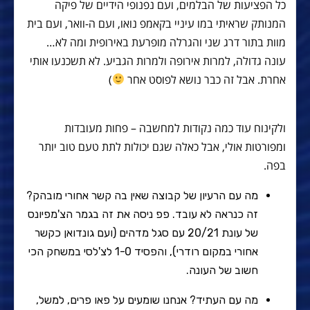
כל הפציעות של הבלמים, ועם נפנופי הידיים של פיקה
המנותק שראיתי במו עיניי בקאמפ נואו, ועם ה-וואר, ועם בית
מוות בתור דרג שני והגרלה מופרעת באירופית ומה לא…
עונה גדולה, למרות אירופה ולמרות הגביע. לא תשכנעו אותי
אחרת. אבל זה כבר נושא לפוסט אחר
)
ולקינוח עוד כמה נקודות למחשבה – פחות מעובדות
ומפורטות אולי, אבל כאלה שגם יכולות לתת טעם טוב יותר
בפה.
מה עם הרעיון של קבוצה שאין בה קשר אחורי מובהק?
זה כנראה לא עובד. פפ ניסה את זה בגמר הצ'מפיונס
של עונת 20/21 עם סגל מדהים (ועם גונדואן כקשר
אחורי במקום רודרי), והפסיד 1-0 לצ'לסי במשחק הכי
חשוב של העונה.
מה עם העתיד? אנחנו שומעים על פאו פרים, למשל,