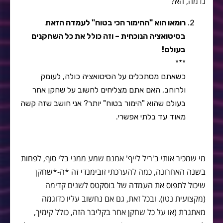
נדמה, הא?
רומאו הוא "ההימור הכי בטוח" לעמדה הזאת
בסיטואציה הנוכחית – וזה כולל את כל השחקנים
בעולם!
***
כשאתם מסתכלים על הסיטואציה כולה, לעומק
ולרוחב, האם אתם מצליחים לחשוב על שחקן אחר
בעולם שהוא "הימור בטוח" יותר? אני חושב שזה קשה
מאוד עד בלתי אפשרי.
מי שמכיר אותי ב'ריל לייף' אמנם שמע ממני בלי סוף, לפחות
בשנה האחרונה, כמה להערכתי זובימנדי זה *ה-*שחקן
שיכול לתפוס את העמדה של בוסקטס לשנים קדימה
(מקצועית נטו). ובכל זאת, גם אם נחשוב עליו כדוגמה
מאתגרת (או על כל שחקן אחר בקליבר הזה, כולל קימיך,