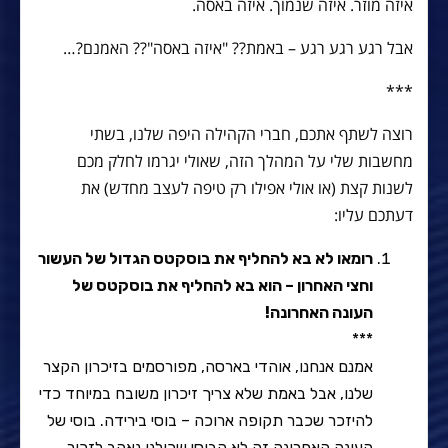
איזה מוזר. איזה שנמוך. איזה באסה.
אבל רגע רגע רגע – באמת?? "איזה באסה"?? האמנם?…
***
רוצה לשתף אתכם, חברי הקהילה היפה שלנו, בשתי
מחשבות שלי על המהלך הזה, שאולי יגרמו לחלק מכם
לשנות קצת (או אולי אפילו רק טיפה לעצב מחדש) את
דעתכם עליו:
רומאו לא בא להחליף את בוסקטס הגדול של העשור
וחצי האחרון – הוא בא להחליף את בוסקטס של
העונה האחרונה!
***
אמנם אנחנו, אוהדי בארסה, מפורסמים בזיכרון הקצר
שלנו, אבל באמת שלא צריך זיכרון משובח במיוחד כדי
להיזכר שכבר תקופה ארוכה – בוסי בירידה. בוסי של
העונה האחרונה זה לא הבוסי שכולנו נאהב לזכור.