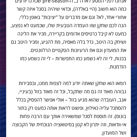
אנחנו לפני המסע לארה"ב, ה-pre-season שכולנו יודעים
כמה הוא חשוב (היי באלדה), וכדאי שיהיה בסגל איזה קשר
אחורי אחד, לא? וגם אם מדברים על "יציבות" באופן כללי,
הנה לכם שחקן שזו העמדה הטבעית שלו, שכמעט לא נפצע,
כמעט לא קיבל כרטיסים אדומים בקריירה, מכיר את הליגה
ושיחק בה היטב, גדל בלה מאסיה, מת להגיע, ומכיר היטב גם
את המועדון וגם את הרעיונות הטקטיים הרלוונטים.
בכנות, לי זה לא נשמע כמו התפשרות – לי זה נשמע כמו
הזדמנות.
רומאו הוא שחקן שאתה יודע למה לצפות ממנו, ובסבירות
גבוהה מאוד זה גם מה שתקבל, וכל זה מאוד בזול (בעיניי,
אגב, העובדה שהוא מגיע בזול – אולי אפשר להפסיק בכלל
להסתכל עליה כאילוץ, ופשוט לראות אותה כמעט רק בתור
בונוס). זה תוספת לסגל שמשאירה אותך עם הרבה פחות
אי-וודאות, וזה יתרון לא קטן בסיטואציה הנוכחית של הקבוצה
ושל המועדון.