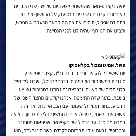
יהיה בקאמפ-נואו ושהמשחק ייצא ביום שלישי. שני הדברים
האחרונים קרו כחודש לפני הנסיעה, על הראשון סימנו וי
בתחילת אפריל, תוסיפו את צמצום הפער מרעל ל-4 הפרש,
ותבינו את הטירוף שהיה לנו לפני הנסיעה.
פויול, אמיגו ומבול בקלאסיקו
יום שישי בלילה, אני וניר כבר בנתב"ג. קצת דיוטי פרי,
סיגריות למשפחות ואז למטוס. בדרך לבריסל, ישבנו ליד חייל
בלגי חביב של האו"ם, ובברצלונה נחתנו בסביבות 08:30
בשבת. בתוך שדה התעופה, אנחנו קולטים מהצד השני של
המסוע, בחור מתולתל שעומד עם הגב אלינו ונראה זהה,
פשוט אחד לאחד, לפויול. אנחנו ממשיכים ללכת לכיוון היציאה
במבט מהופנט על הכפיל של הקפיטא', שפתאום מסתובב
ובפרופיל, נראה עוד יותר דומה לקרלס. כשניסינו לצלם, הוא