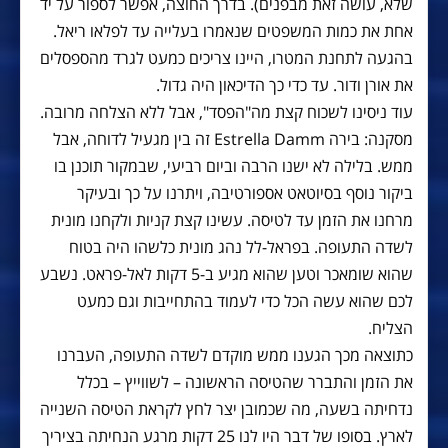
שלא, עושה זאת מבפנים). בדרך החוצה, אפשר לספור על יד
אחת את כמות המשפטים שנאמרו בעלייה עד לפלאו ריאל.
בהגעה לתחנת המטרו, היינו צריכים כמעט לגרד מהספסלים
את אורן ודור. עד כדי כך הדיכאון היה גדול.
עוד ניסינו לשכוח קצת מה"הפסד", אבל ללא הצלחה מרובה.
מסקנה: בירה Estrella Damm זה בין מגעיל לדוחה, אבל
ממש. בלילה לא ישנו הרבה וביום רביעי, שבמקור תוכנן בו
ביקור נוסף בסיוטאט אספורטיבה, ויתרנו על כך ובעיקר
מרחנו את הזמן עד לטיסה. עשינו קצת קניות ולקחנו מונית
לשדה התעופה. בפראל-לל נהג מונית כלשהו היה בטוח
שהוא שומאכר וטען שהוא מגיע ב-5 דקות לאל-פראט. נשבע
לכם שהוא עשה הכל כדי לעמוד בהתחייבות וגם כמעט
הצליח.
כתוצאה מכך הגענו ממש מוקדם לשדה התעופה, העברנו
את הזמן והתברר שהטיסה הראשונה – לשווייץ – בכלל
נדחיתה בשעה, מה שכמובן יצר לחץ לקראת הטיסה השנייה
לארץ. בסופו של דבר היו לנו 25 דקות מרגע הנחיתה בציריך