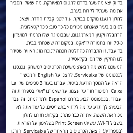
בדיוק יצא מהשער בדרכו למטוס למאיורקה, מה שאולי מסביר
את מה שעתיד לקרות בערב.
למלון הגענו מוקדם בבוקר, עוד לפני קבלת החדר, ויצאנו
לסיבוב בעיר שאנחנו מכירים כל-כך טוב: כיכר קטאלוניה,
הרמבלה וקניון המארמגנום, שבבוטיגה שלו תרמתי למועדון
כ-70 יורו בתמורה לז'אקט, במקום זה ששכחתי בבית.
בדיעבד, זו התבררה כהחלטה חכמה לנוכח מזג האוויר שסידר
לנו החקיין של מסי בקלאסיקו.
המשכנו למשימה הבאה: משיכת הכרטיסים למשחק. נכנסנו
לכספומט של Servicaixa, לחצנו על English והמכשיר
הראה על המסך הודעת ביטול. עברנו בעוד 3 סניפים של La
Caixa והסיפור חזר על עצמו, עד שאמרנו "אולי בספרדית זה
יעבוד". בכספומט הבא, בחרנו Espanol ולתדהמתנו זה עבד.
הבעיה: לך תדע על מה ללחוץ בתפריטים, כל עוד אתה לא
מכיר את השפה. את זה כבר פתרנו בקלות: חזרנו למלון
בשביל Wi-Fi, עשיתי Print Screen בפלאפון על הוראות
(בספרדית) הוצאת הכרטיסים מהאתר של Servicaixa, חזרנו