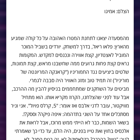
הצלם: אמיגו
מהמסעדה יצאנו לתחנת המטרו האהובה על כל קולה שמגיע
מהארץ: פלאו ריאל, בדרך למשחק. יורדים בשביל המוכר
המוביל לאצטדיון, קצת אווירה ונכנסים למקדש. המקומות
נראים קצת פחות גרועים ממה שחשבנו מראש, קצת תמונות,
שלטים ביציעים נגד החמוריניו ("קראנקה המריונטה של
מוריניו") זה תמיד טוב ומזג האוויר היה סבבה לגמרי.
מביטים על השחקנים שמתחממים בניסיון להבין מה ההרכב,
אבל עוד לפני שהצלחנו, הקרוז מקריא אותו. הוא מתחיל
מוויקטור, עובר לדני אלבס ואז אומר: "5, קרלס פויול". אני וניר
מסתכלים אחד על השני בתדהמה: איפה פיקה? וססק?!.
בשאר השמות, כבר לא הייתי ממש מרוכז, אבל לראות את
אלכסיס בחוץ ואת טייו בפנים, היה הלם, עד כדי כך שאמרתי
לניר: "טייו? בהרכב? בקלאסיקו? לא, זה בטח הסגל, לא