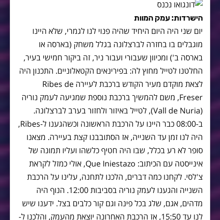
הישרדות: עמק המוות
יום שני היה היום היחיד שהיה פנוי לנו לגמרי, שלא היינו
מוגבלים בו בחזרה לברצלונה בגלל משחק (בארסה או
בארסה ב') ומכיוון שעבורי ועבור ניר, זה ביקור חמישי בעיר,
החלטנו לטייל מחוץ לה: בפירינאים הקטאלוניים. התכנון היה
לצאת מוקדם מעיר הקודש ברכבת לעיירה Ribes de
Freser, משם להמשיך ברכבת נוספת שמגיעה לעמק נוריה
(Vall de Nuria), לטייל באיזור ולחזור בערב לברצלונה.
ב-08:00 כבר היינו על הרכבת הראשונה וכשהגענו ל-Ribes,
היה לנו זמן עד השנייה, אז הסתובבנו קצת בעיירה. מצאנו
סופר לא רע בכלל, שבו היה חטיף כלשהו ועליו תמונה של
אינייסטה עם הכיתוב: Que Iniestazo, אולי כמזל לקראת
צ'לסי. לקחנו כמה דברים, הלכנו לתחנה, עלינו על הרכבת
השנייה והגענו לעמק נוריה בסביבות 12:00. הנוף היה
מדהים, אגם, שלג בכל פינה וגם קור כלבים בצל. ידענו שיש
לנו עד 15:50, אז הרכבת האחרונה יוצאת מהעמק, והלכנו ל-