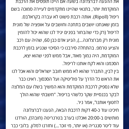
את ההגעה לברצלונה בשעה אם היינו תופסים את הרכבת
המוקדמת יותר, בתנאי שהיינו מתקדמים לעיירה סמוכה בשם
ריפול (Ripoll). אותה רכבת פשוט לא עברה בקראלבס.
בזמן שאנחנו יושבים בתחנה וחושבים על אופציה של מונית
לריפול (רק כדי שהבחור בפנים יגיד לנו שהוא יכול להזמין
מונית רק מברצלונה…), הגיע אדם כבן 60, שהיה עם רכב
והציע טרמפ. בהתחלה סירבנו כי הסיכוי שנגיע בזמן לרכבת
המוקדמת, היה נמוך מאוד, אבל ממש לפני שהוא יצא,
הסכמנו והוא לקח אותנו לריפול.
בין לבין, התברר שהוא לא ממש חובב ישראלים והוא אכל לנו
את הראש כל הדרך על פוליטיקה ועל הסכסוך. ראינו כבר
שלא נספיק לרכבת המוקדמת והוא המשיך בשלו עם המלצה
לבקר בכנסיית שקר כלשהי בריפול. "חשבתי שהוא הולך
לחטוף אותנו", אמר ניר.
חיכינו עוד כ-40 דקות לרכבת הבאה, הגענו לברצלונה
מותשים ב-20:00 ואכלנו בערב בטרנריטה (חובה!), הורדנו
עוד ליטר סנגריה (או יותר, מי זוכר…) וחזרנו למלון. בלובי כבר