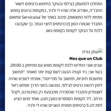
התחלנו להתעסק בצ'לסי ובעיקר בחיפוש כרטיסים לשאר
החבר'ה, ושדרוג אלה שהיו לי ולניר, במקומות גרועים (ממש
מתחת ללוח התוצאות). סיבוב באתר של Servicaixa ופתאום
התברר שנותרו המון (!) כרטיסים לחצי הגמר, כך שקבענו
ללכת על הבוקר לקופות בקאמפ-נואו.
Mes que un Club
שביט ואבי החליטו ללכת לקופות ממש עם פתיחתן ב-09:00,
בעוד אני, ניר וקטיה הגענו לשם קצת יותר מאוחר. "תחשוב
מחשבות חיוביות, תחשוב על מנדייטה", אמרתי לשביט שהיה
לחוץ להשיג כרטיס לצ'לסי. נפגשנו בחצי הדרך מפלאו ריאל
לאצטדיון והתברר שהמכירה מתבצעת רק באינטרנט, לקהל
הרחב. ליד הקופות הספסרים כמובן חגגו, ואחד מהם הציע
לתת לנו 5 כרטיסים תמורת השניים שהיו לי ולניר.