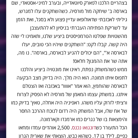
בצהריים הלכנו לפארק סיוטאדייה, ובערב למיני-אסטאדי, שם
בארסה ב' שיחקה מול מורסיה. כשהשחקנים עלו למגרש,
גיליתי לאכזבתי שדאולופאו עדיין פצוע ולא בסגל, ואת הזמן
עד לשריקת הפתיחה העברתי בניסיון לא להתעצבן
מהשטויות שפלטו הטרמפיסטים ביציע שלנו, ותאמינו לי שזה
היה קשה. קבלו לקט: "השחקנים שיהיו הכי טובים, יעלו
לבארסה א'", "הם יכולים להגיע לבארסה, בארסה". נו מה,
אתה שר את ההמנון? חלאס!
ממש כשהמשחק נפתח, ראינו את מונטויה ביציע והלכנו
לתפוס איתו תמונה. הוא היה מלך. היה בדיוק מצב הבקעה
לבארסה שהוחמץ, הוא אמר "אוווו" באכזבה ואז הצטלם
איתנו. במשחק עצמו המאמן של מורסיה לא הפסיק לצרוח
ורציתי לזרוק עליו משהו. ראפיניה היה אחלה, טאץ' בדיוק כמו
של אח שלו, אבל המשחק היה רדום לנוכח ההרכב החסר
והימצאות בו של נגרים כמו ארמנדו וקארמונה.
הכל התעורר כש
דונגואו נכנס
. 2,500 אוהדים עמדו ומחאו
כפיים, לילד בן 17. כשהוא כבש, הוצאתי את שארית הגרון