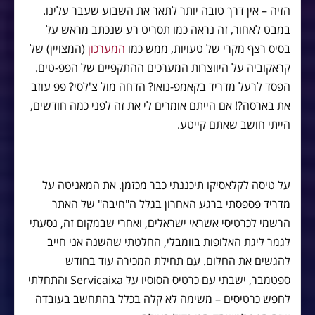
הזיה – אין דרך טובה יותר לתאר את השבוע שעבר עלינו.
במבט לאחור, זה נראה כמו תסריט רע שנכתב מראש על
בסיס רצף מקרי של טעויות, ממש כמו
המערכון
(המצויין) של
קראקוביה על היווצרות המערכים ההתקפיים של הפפ-טים.
הפסד לרעל מדריד בקאמפ-נואו? הדחה מול צ'לסי? פפ עוזב
את בארסה?! אם הייתם אומרים לי את זה לפני כמה חודשים,
הייתי חושב שאתם קייטע.
על טיסה לקלאסיקו תיכננתי כבר מכזמן. את המאניטה על
מדריד פספסתי ברגע האחרון בגלל ה"חיבה" של האתר
הרשמי לכרטיסי אשראי ישראלים, ואחרי שבמקום זה, נסעתי
לגמר ליגת האלופות בוומבלי, החלטתי שהשנה אני חייב
להגשים את החלום. עם תחילת המכירה עוד בחודש
ספטמבר, ישבתי עם כרטיס הסוסיו על Servicaixa והתחלתי
לחפש כרטיסים – משימה לא קלה בכלל בהתחשב בעובדה