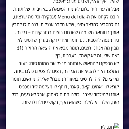
שואל "איך זה?", ושביט מגיב: "איכס".
אבל זה עוד היה כלום לעומת הפינאלה, באדיבותו של תומר.
רובנו לקחנו את ה-Menu del dia (עסקית) וכל מה שרצינו,
זה להסביר למלצר (סיני, שלא מדבר אנגלית. לגרום לו להבין
אותך זו ווחאד משימה) שאנחנו רוצים בתור קינוח – גלידה.
ניר מנסה להסביר, גם תומר ואחרי דקה בערך שהסיני לא
מבין מה אנחנו רוצים, תומר מביא את היציאה החזקה (1):
"אח שלי, זה לא קשה". בעברית, כן?
לא הספקנו להתאושש ותומר מנצל את המומנטום: בעוד
המלצר הלך להביא את הגלידה, רצינו להצטלם כולנו ביחד.
מי יצלם? היה ילד סיני באיזור המטבח? יאללה, מתאים. תומר
קורא לו: "אמיגו, קאם, קאם", דוחף לו מצלמה ליד ומכניס
אותנו למילכוד עצבני: כולנו מתים לצחוק, אבל לא נעים, בכל
זאת, הילד בא לצלם. כשהוא הלך, בקושי יכולנו לנשום.