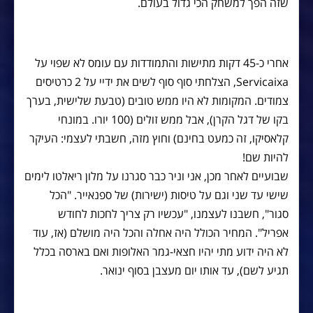
שזה הפך למשחק הכי גדול בעולם.
אחרי כ-45 דקות מתישות והתמודדות עם עומס לא שפוי על
Servicaixa, הצלחתי סוף סוף לשים את ידיי על 2 כרטיסים
צמודים. המקומות לא היו ממש טובים (טבעת שלישית, בערך
בקו של דגל הקרן), אבל ממש זולים (100 יורו. במונחי
קלאסיקו, זה כמעט בחינם) וחוץ מזה, חשבתי לעצמי: העיקר
להיות שם!
שבועיים לאחר מכן, אני וניר כבר סגרנו על מלון ריאלטו לימים
שישי עד שני וגם על טיסות (ישירות) של ספנאייר. "הכל
סגור", חשבנו לעצמנו, "עכשיו רק צריך לחכות לחודש
אפריל". המחיר הכולל היה אחלה והכל היה מושלם (אז, עוד
לא היה ידוע מתי יהיו חצאי-גמר האלופות ואם בארסה בכלל
תגיע לשם), עד אותו יום מעצבן בסוף ינואר.