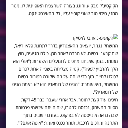
הקוקסיג'ל מבקיע וחוגג בצורה השחצנית האופיינית לו, מטר
ממני, סיכוי טוב שאני קופץ עליו, רק מהאינסטינקט.
המשחק נגמר, יוצאים מהאצטדיון בדרך לתחנת פלאו ריאל,
שם קבענו בסיום. לא הרבה לאחר מכן, כולם מגיעים, חוץ
מתומר. בזמן שאנחנו מחכים לו ומעלים השערות ("אולי הוא
הלך להרביץ לפפה"), קטיה מצליחה בשנייה אחת לגרום
לכולנו לחייך. תוך כדי שיחה על מה שקורה בפורום בסיום
המשחק, היא אומרת: "הגיס של רומאריו הוא לא באמת הגיס
של רומאריו?".
חיכינו עוד קצת לתומר, אבל אחרי שעברו כבר 45 דקות
מסיום המשחק, נכנסנו למטרו, שם הייתה איזשהי פרסומת
שבה נראה אינייסטה לא בפוקוס. בעודנו יושבים בתוך
התחנה ומחכים לרכבת, תומר נכנס ואומר: "איפה אתם?!".