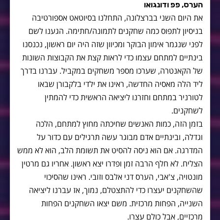
הערס, פפ ודונגואו
את היום השני בברצלונה, התחלנו בסיוטאט אספורטיבה
בניסיון לתפוס כמה שחקנים לתמונה/חתימה. הגענו לשם
לפני שנגמר אימון הבוקר ומכיוון שזה היה יום ראשון, נכנסנו
בינתיים למתחם עצמו כדי לראות קצת את הקבוצות השונות
של הקאנטרה, שערכו מספר משחקים במקביל. עברנו בדרך
ליד הלה מאסיה החדשה, ראינו את ילדי בלקבורן שבאו
לטורניר במתחם וחזרנו ליציאה הראשית כדי להמתין
לשחקנים.
בזמן הזה, כמות האנשים שחיכתה מחוץ למתחם, הלכה
וגדלה, ובינתיים אדם מבוגר עשה תרגילים עם כדור על
המדרגה. אם הוא ניסה להסיט את תשומת הלב, הוא לא ממש
הצליח. לא חלף הרבה זמן ופדרו יצא ראשון. אחריו גם מרטין
מונטויה, צ'אבי, הערס דני אלבס וזובי. ראינו שהסיכוי
שהשחקנים יעצרו כדי להתצטלם, נמוך, אז עברנו ליציאה
השנייה, הפחות מרכזית. משם יצאו השחקנים הפחות
מרכזיים, אבל כולם עצרו.