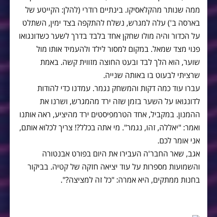
ממה שנותר מהקלאסיקו. בינתיים רודרי (להלן: הקייטע של
בארסה ב') עלה למגרש, נשלח להתקפה בצד ימין, השתלט
על הכדור והיה מולו שחקן אחד בלבד בדרך לשער כשדונגואו
פנוי מצד שמאל. במקום למסור לילד ולהעמיד אותו מול
שוער, הוא הלך לבד ובעט החוצה מזווית קשה. באמת
שרציתי לבעוט בו באותה שנייה.
עברו עוד כמה דקות והמשחק נגמר. עמדנו כדי להודות
לדונגואו על השער בזמן שזה ירד מהמגרש, ושרנו את
ההמנון. במקביל, אחד הטרמפיסטים ירד מהיציע, ראה אותנו
ואמר: "יאללה, זהו, נגמר". מי אתה בכלל?! צריך לכלוא אותם,
אני אומר לכם.
אגב, שאר החבר'ה העבירו את היום בפורט אבנטורה
והשמועות מספרות על עוד יציאה חזקה של קטיה. בביקור
בחנות ממתקים, היא אמרה: "כל זה למציצה?".