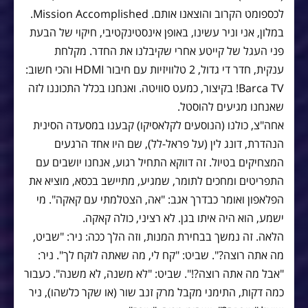
לכספומט הקרוב והוצאנו אותם. Mission Accomplished.
במלון, אני וניר עשינו, באופן אינסטינקטיבי, חיקוי של הבעת
פני העגל של קייטע אחרי שקיבלנו את החדר. מקלחת
ענקית, חדר די גדול, 2 טלוויזיות עם חיבור HDMI והכי חשוב:
Barca TV! בקיצור, כמעט סוויטה. ואנחנו בכלל התכוננו לזה
שאנחנו מגיעים להוסטל.
אחה"צ, כולנו (הנוסעים לקלאסיקו) קבענו במסעדה הסינית
הנהדרת, דונג לין (על פראל-לל), שם היו אחד הרגעים
המצחיקים בטיול. זה דווקא התחיל רגוע, אנחנו יושבים עם
התפריטים ומחכים לתומר, שמגיע, מתיישב בכסא, מוציא את
הפלאפון ואומר כבדרך אגב: "אה, הצטלמתי עם קאקה". מי
ישמע, הוא היה איתו בגן. לא רציני, כולה קאקה.
הלאה. זה נמשך בבחירת המנות, וזה הלך ככה: ניר: "שביט,
מה אתה רוצה?". שביט: "קח לי, מה שאתה לוקח לך". ניר:
"אבל מה אתה רוצה?!". שביט: "לא משנה, לא משנה". כעבור
כמה דקות, התימני מקבל מרק זנב שור (או שקר כלשהו), ניר