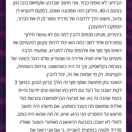
הביזיוני לא מוסיף כבוד. אני חושב שברגע שקסיאס בזבז זמן
בפעם ה-40, והליצן הזה שמכונה שופט, במקום להוציא לו
צהוב, פשוט הלך לרחבה של מדריד ומסר (!) לו את הכדור,
הפסקנו להתעצבן.
בינתיים, אנחנו מנסים להבין למה פפ לא עושה חילוף
(ומזכירים אחד לשני כמה הוא יכול להיות עקשן לפעמים) ואז
רואים סוף סוף את אלכסיס עולה למגרש. שמעתי הרבה
פעמים על איזו חוויה אדירה זה אצטדיון שלם רועד בשער של
בארסה בקלאסיקו, וכך זה היה כשהשוונו. צרחות השמחה,
הקפיצות. רק מי שחווה את זה, יכול להבין.
השער נתן תחושה שסוף סוף זה הולך בכיוון הנכון. במשך 3
דקות ישבנו על רעל עם לחץ כמו שהפפ-טים יודעת והיית
בטוח שהנה זה בא. ואז מגיעה הכריסטיאנה וכובשת מול
ואלדס שמשום מה נעצר באמצע. אם מישהו היה חושב
מראש על התסריט הכי גרוע שיש, זה מה שהוא היה כותב.
למזלי לא ישבנו בטבעת הראשונה מאחורי השער שאליו
מדריד תקפה במחצית השנייה, כי אם אני רואה את