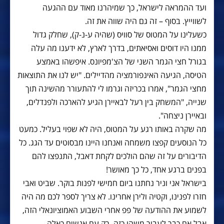
ועד ההמראה לישראל, כך שמיהרנו מאוד עם ההגעה
לשווייץ. בסוף – זה גם היה שווה את זה.
כשעלינו על המטוס של סוויס (שהיה ע-נ-ק), שחלק גדול
ממנו היו דוסים ואסיאתים, בדרך לארץ, לא ידענו מה עלה
בגורל חצי הגמר השני של הצ'מפיונס. איפשהו באמצע
הטיסה, הגיעה האינפורמציה מהדיילים. "יש לנו את התוצאות
מחצי הגמר", אמרו בכריזה וגרמו לי להתעורר מהשינה תוך
שנייה, "המשחק בין רעל לבאיירן הגיע להארכה ולפנדלים,
ובאיירן ניצחה".
מה שקרה באותו רגע על המטוס, היה לא שפוי בעליל. כמעט
כל הנוסעים קפצו משמחה ואנחנו היינו מבסוטים עד הגג. כל
הדיבורים על זה שהם הולכים לקחת דאבל, התנפצו להם
בפנים ברגע אחד, כל כך מאושר!
בישראל אני וניר נחתנו ביום חמישי לפנות בוקר. שביט ואבי
חזרו לפנינו, וקטיה ולירן אחרינו. לא צריך לספר לכם מה היה
לשמוע את ההודעה של פפ אחרי השבוע האמוציונאלי הזה,
אבל אם כבר לעבור משהו כזה, רק עם אנשים כאלה.