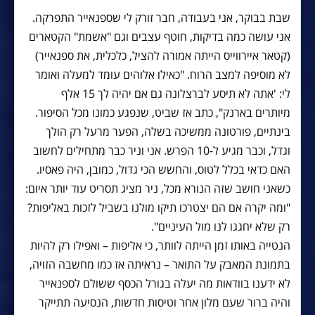
שבת בבוקר, אני בעבודה, חבר זורק לי שספנאייר התפרקה.
אני עושה כמה בדיקות, חוטף עצבים וגם "אשמת" הקטארים
(קטאר איירווייס הייתה אמורה להציל, כלכלית, את ספנאייר)
לא מוסיפה למצב הרוח. "כאילו אלוהים עומד למעלה ואומר
לי: 'אתה לא תיסע לברצלונה גם אם יהיה לך 15 אלף
מיותרים בארנק", כתב אז שביט, שנפגע כמונו מכל הסיפור.
בינתיים, פורטונה ממשיכה בשלה, הפער מרעל רק הולך
וגדל, וכבר מגיע ל-10 הפרש. אני וניר כבר מתחילים לחשוב
האם כדאי בכלל לטוס, והחשש הכי גדול, כמובן, היה פאסיו.
כשאני חושב שזה הנורא מכל, ניר מציג תסריט עוד יותר איום:
"ומה יקרה אם הם יצטרכו תיקו מולנו בשביל לזכות באליפות?
רק שלא יחגגו לנו מול העיניים".
הנטייה באותו זמן הייתה לוותר, כי אליפות – ואפילו רק להיות
בתמונת המאבק על התואר – נראיתה אז כמו מחשבה הזויה,
לא ידענו בוודאות מה יעלה בגורל הכסף ששולם לספנאייר
והיה ברור שעם מלון אחר וטיסות חדשות, הנסיעה תתייקר