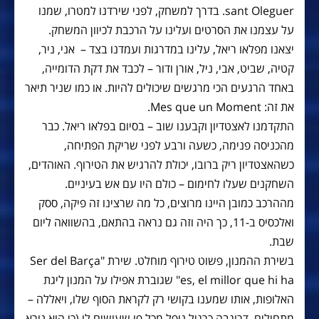
sant Oleguer. בדרך למשחק, לפני שירדנו למטרו, שמנו
על עצמנו את הסרטים ועלינו על הרכבת לכיוון המשחק.
יצאנו מפלאו ריאל, עלינו במדרגות ועמדנו בצד – אני, ניר,
קטיה, שביט, אבי, ניל, אורן ודור – לכבד את דקת הדומייה,
באחד הרגעים הכי מרגשים שיכולים להיות. או כמו שניר תיאר
את זה: Mes que un Moment.
התקדמנו לאצטדיון וקבענו שוב – בסיום בפלאו ריאל. כבר
מהכניסה פנימה, כשעה ורבע לפני שריקת הפתיחה,
כשהאצטדיון ריק ברובו, יכולת להרגיש את הטירוף. האוהדים,
השחקנים שעלו לחימום – כולם היו עם אש בעיניים.
מההרכב כמובן היינו מרוצים, כל מה שרצינו זה פיקה, ססק
ואלכסיס ב-11, כך היה וזה גם נראה בהתאם, בהשוואה ליום
שבת.
בשירת ההמנון, פשוט טירוף מוחלט. שירת "Ser del Barça
es, el millor que hi ha" שגוברת אפילו על המנון ליגת
האלופות, אותו שמענו בקושי רק לקראת הסוף שלו, ויאללה –
מתחילים. דרוגבה כרגיל נופל מכל פו שעושים לו (כי הוא נורא