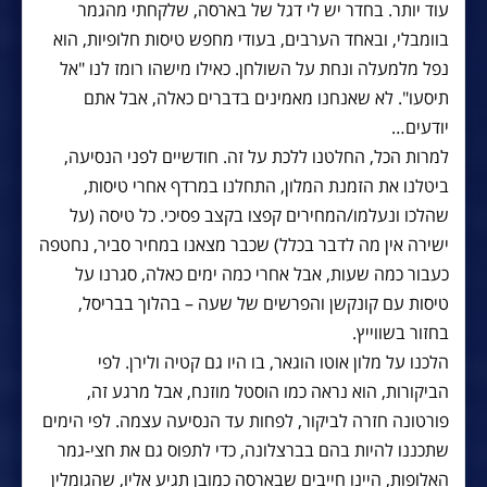
עוד יותר. בחדר יש לי דגל של בארסה, שלקחתי מהגמר
בוומבלי, ובאחד הערבים, בעודי מחפש טיסות חלופיות, הוא
נפל מלמעלה ונחת על השולחן. כאילו מישהו רומז לנו "אל
תיסעו". לא שאנחנו מאמינים בדברים כאלה, אבל אתם
יודעים…
למרות הכל, החלטנו ללכת על זה. חודשיים לפני הנסיעה,
ביטלנו את הזמנת המלון, התחלנו במרדף אחרי טיסות,
שהלכו ונעלמו/המחירים קפצו בקצב פסיכי. כל טיסה (על
ישירה אין מה לדבר בכלל) שכבר מצאנו במחיר סביר, נחטפה
כעבור כמה שעות, אבל אחרי כמה ימים כאלה, סגרנו על
טיסות עם קונקשן והפרשים של שעה – בהלוך בבריסל,
בחזור בשווייץ.
הלכנו על מלון אוטו הוגאר, בו היו גם קטיה ולירן. לפי
הביקורות, הוא נראה כמו הוסטל מוזנח, אבל מרגע זה,
פורטונה חזרה לביקור, לפחות עד הנסיעה עצמה. לפי הימים
שתכננו להיות בהם בברצלונה, כדי לתפוס גם את חצי-גמר
האלופות, היינו חייבים שבארסה כמובן תגיע אליו, שהגומלין