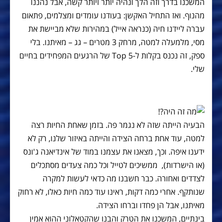
המשכנו בדרך וזה הלך ונהיה יותר ויותר קשה, אבל נהננו
מהנוף. ואז התחיל האקשן: בעודנו עומדים ומצלמים, פתאום
עברה ליידנו חיה (כנראה אייל) במהירות שלא מביישת את
מסי, מלמעלה למטה, מרחק 3 מטרים – גג – מאיתנו. בלי
ספק, זה נכנס בקלות ל-Top 5 של הרגעים המפחידים בחיים
שלי.
הבעיה הייתה שזה לא נגמר פה. בזמן שאחת החיות רצה
למטה, עוד אחת ברחה הצידה והייתה באיזור שלנו, רק לא
ידענו איפה. וכך, מצאנו את עצמנו במוד של אינדיאנה ג'ונס
(או הישרדות), ממשיכים לטייל וכל כמה צעדים מסתכלים
לצדדים ואחורה. כבר חשבנו מה כדאי לעשות למקרה
שנותקף. אחרי כמה דקות, ראינו עוד כמה חיות כאלו, לא רחוק
מאיתנו, אבל הן פחדו וברחו הצידה.
בינתיים, המשכנו את הטרק והבנו שהקטאלוני ההוא אמין