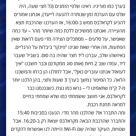
בערך כמו מוריניו. ראינו שלפי הזמנים (כל חצי שעה, היה
שלט עם הערכת זמן שנותרה להגעה לייעד), אנחנו אמורים
להגיע לקראלבס ממש ב-16:00, אז הערכנו שהרכבת תצא
מהעיירה. ואנחנו ממשיכים ללכת כמה שיותר מהר – עד כמה
שאפשר, על סלעים – מסתכלים הצידה מדי פעם לראות שאין
הפתעות, וזה אחרי שאת שנינו "פינקו" ביבלות על הרגליים.
באיזשהו שלב, עברנו ליד חצר שהיה בה סוס. בשביל שעבר
ליד, עמדו שוב 2 חיות (אותו סוג ממקודם) וכבר חשבנו "איך
לעזאזל אנחנו עוברים כאן?", אבל למזלנו הן ברחו והמשכנו
הלאה. כל הסיפור נמשך בערך 3 שעות וחצי, בהן הלכנו יותר
מ-7 ק"מ שתאמינו לי – נראו כמו נצח. כשנכנסנו כבר
לקראלבס, אני חושב ששמחתי כמו שלא שמחתי בחיים
למראה תחנת רכבת.
ומה התברר אז? שהלכנו מהר מדי. הגענו בסביבות 15:40
והתברר שהרכבת הבאה מקראלבס יוצאת רק ב-16:20. אבל
שטויות, העיקר שהיה שם Wi-Fi! הייתה לנו אפשרות להקדים