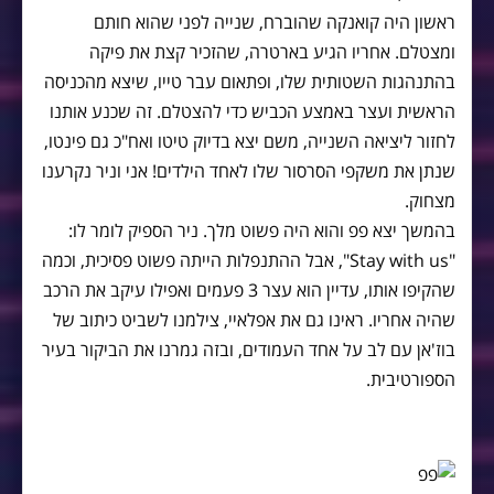
ראשון היה קואנקה שהוברח, שנייה לפני שהוא חותם
ומצטלם. אחריו הגיע בארטרה, שהזכיר קצת את פיקה
בהתנהגות השטותית שלו, ופתאום עבר טייו, שיצא מהכניסה
הראשית ועצר באמצע הכביש כדי להצטלם. זה שכנע אותנו
לחזור ליציאה השנייה, משם יצא בדיוק טיטו ואח"כ גם פינטו,
שנתן את משקפי הסרסור שלו לאחד הילדים! אני וניר נקרענו
מצחוק.
בהמשך יצא פפ והוא היה פשוט מלך. ניר הספיק לומר לו:
"Stay with us", אבל ההתנפלות הייתה פשוט פסיכית, וכמה
שהקיפו אותו, עדיין הוא עצר 3 פעמים ואפילו עיקב את הרכב
שהיה אחריו. ראינו גם את אפלאיי, צילמנו לשביט כיתוב של
בוז'אן עם לב על אחד העמודים, ובזה גמרנו את הביקור בעיר
הספורטיבית.