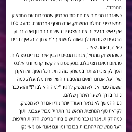
ההרכב".
כשאנחנו מרימים את חתיכות הקרטון שמרכיבות את המוזאיק
ממש לפני תחילת המשחק, אתה חוטף צמרמורת. כמעט 100
אלף איש מרעידים את האצטדיון בשירת ההמנון ואלה בדיוק
הרגעים שגורמים לך גאווה להשתייך למועדון הזה. אין דברים
כאלה, באמת שאין.
כשהמשחק מתחיל, אנחנו מנסים להבין איזה כדורים פפ לקח.
פתאום תיאגו חצי בלם, בוסקטס נהיה קשר קדמי ודני אלבס
הפך לקיצוני הפותח במשחק כזה גדול. הכל הפוך. ואז הקרן
של רעל, אנחנו רואים מהטבעת השלישית מלמעלה, כמה
שפפה פנוי. אני לא מספיק להגיד "למה הוא לבד?!" והוא כבר
נוגח בדרך לשער היתרון שלהם.
גם ההמשך לא נראה מעודד יותר מדי ואם זה לא מספיק,
לקראת סוף המחצית הראשונה מתחיל מבול עצבני, ותוך
כמה דקות, אנחנו כבר מרגישים בתוך בריכה. הדקות חולפות,
רעל ממשיכה להתבזות בבזבוז זמן וגם אונדיאנו מאיינקו