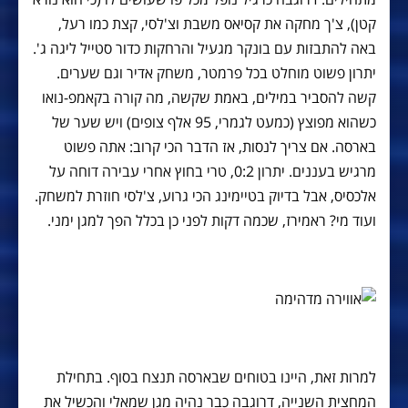
קטן), צ'ך מחקה את קסיאס משבת וצ'לסי, קצת כמו רעל,
באה להתבזות עם בונקר מגעיל והרחקות כדור סטייל ליגה ג'.
יתרון פשוט מוחלט בכל פרמטר, משחק אדיר וגם שערים.
קשה להסביר במילים, באמת שקשה, מה קורה בקאמפ-נואו
כשהוא מפוצץ (כמעט לגמרי, 95 אלף צופים) ויש שער של
בארסה. אם צריך לנסות, אז הדבר הכי קרוב: אתה פשוט
מרגיש בעננים. יתרון 0:2, טרי בחוץ אחרי עבירה דוחה על
אלכסיס, אבל בדיוק בטיימינג הכי גרוע, צ'לסי חוזרת למשחק.
ועוד מי? ראמירז, שכמה דקות לפני כן בכלל הפך למגן ימני.
למרות זאת, היינו בטוחים שבארסה תנצח בסוף. בתחילת
המחצית השנייה, דרוגבה כבר נהיה מגן שמאלי והכשיל את