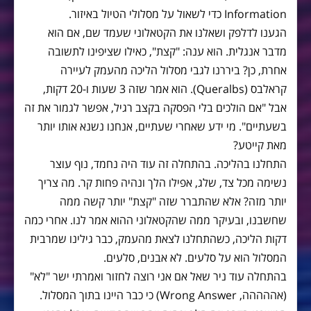
Information כדי לשאול על מסלולי הטיול באיזור.
הגענו לדלפק ושאלנו את הקטאלוני שעמד שם, אם הוא
מדבר אנגלית. הוא ענה: "קצת", כאילו שציפינו לתשובה
אחרת, כן? ביררנו לגבי מסלול הליכה מהעמק לעיירה
קראלבס (Queralbs). הוא אמר שזה 3 שעות ו-20 דקות,
אבל "אם הולכים בלי הפסקה בקצב רגיל, אפשר לגמור את זה
בשעתיים". מי ידע שאחרי שעתיים, אנחנו נשנא אותו יותר
מאת קייטע?
התחלנו בהליכה. בהתחלה זה עוד היה נחמד, נוף עוצר
נשימה מכל צד, שלג, אפילו הלך ונהיה פחות קר. מה צריך
יותר מזה? אלא שהתברר שזה "קצת" יותר קשה ממה
שחשבנו, ובעיקר ממה שהקטאלוני ההוא אמר לנו. אחרי כמה
דקות הליכה, כשהתחלנו לצאת מהעמק, כבר גילינו שמרבית
המסלול הוא על סלעים. לא אבנים, סלעים.
בהתחלה עוד ניר שאל אם אני רוצה לחזור ואמרתי ישר "לא"
(אההההה, Wrong Answer) כי כבר היינו בתוך המסלול.