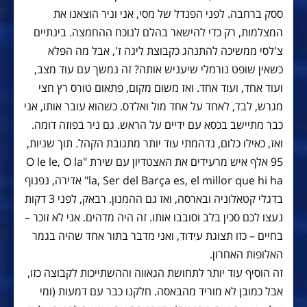
ססק ברחבה. לפני הפנדל של מסי, אני וניר הוצאנו את
המצלמות, רק כדי להישאר בהלם לנוכח ההחמצה. בינתיים
צ'לסי ממשיכה להתנהג כקבוצת ליגה ז', אבל מה הפלא
כשאין שופט נורמלי שיעניש אותה? זה נמשך עם עוד מצב,
ועוד אחד, ועוד אחד. ואז משום מקום, פתאום טורס רץ חצי
מגרש, לבד, לאחד על אחד מול ואלדס. כשהוא עובר אותו, אני
כבר מתיישב בכסא עם ידיים על הראש. גם ניר בפוזה דומה.
ואז, כאילו כלום, נדהמתי עוד יותר מתגובת הקהל. תוך שניות,
95 אלף איש מרעידים את האצטדיון עם שירת "O le le, O la
la, Ser del Barça es, el millor que hi ha" אדירה, נפנוף
בדגלי קטאלוניה ובארסה, ואז גם ההמנון. רבאק, לפני 3 דקות
נעצו לכם סכין בלב וסובבו אותו. זה היה מדהים. אני לא זוכר –
בחיים – כזו תצוגת עידוד, ואני מדבר בתור אחד שהיה בגמר
האלופות האחרון.
זה הוסיף עוד יותר לתחושת הגאווה וההשתייכות לקבוצה כזו,
אבל כמובן לא מוריד מהבאסה. חלקנו כבר עם דמעות (ומי