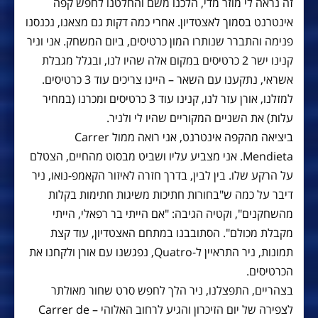
זה נראה לי מוזר מדי, הלכנו משם והחלטנו לחפש קפה
אינטרנט בסמוך לאצטדיון. אחרי כמה דקות גם מצאנו, נכנסנו
פנימה והתברר שנותרו המון כרטיסים, ביום המשחק. אני וניר
קנינו ישר 2 כרטיסים במקום אלה שהיו לנו, ובגלל מגבלת
אשראי, נתקענו עם השאר – היינו צריכים עוד 3 כרטיסים.
למזלנו, אורן עזר לנו, קנינו עוד 3 כרטיסים ומכרנו (במחיר
עלות) את השניים המקוריים שהיו לי ולניר.
ביציאה מהקפה אינטרנט, אני רואה ממול Carrer
Mendieta. אני מצביע עליו ושביט מבסוט מהחיים, הצטלם
על הרקע שלו. בין לבין, בדרך חזרה לאיזור הקאמפ-נואו, ניר
דיבר על כמה ש"בחורות חתיכות משיגות חתימות בקלות
מהשחקנים", וקטיה הגיבה: "אם הייתי בר רפאלי, הייתי
מקבלת מכולם". הסתובבנו במתחם האצטדיון, עוד קצת
תמונות, ניר התראיין ל-Quatro, נפגשנו עם אורן ולקחנו את
הכרטיסים.
בצהריים, התפצלנו, ניר הלך לחפש סרט שחור מאולתר
לצפירה של יום הזיכרון והגיע לרחוב האלוהי – Carrer de