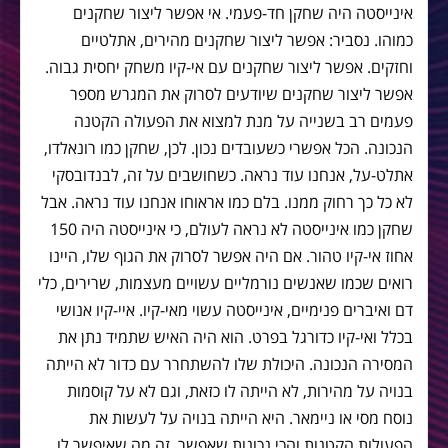
אינייסטה היה שחקן חד-פעמי. אי אפשר ליצור שחקנים
כמוהו. נסביר: אפשר ליצור שחקנים מהירים, אתלטיים
וחזקים. אפשר ליצור שחקנים עם אי-קיו משחק יחסית גבוה.
אפשר ליצור שחקנים שיודעים לסרוק את המגרש מספר
פעמים רב בשנייה על מנת למצוא את הפעולה הקטנה
הנכונה. הכל אפשרי כשעובדים נכון. לכן, שחקן כמו רונאלדו,
אתלט-על, אנחנו עוד נראה. כשחושבים על זה, לבנדובסקי
לא כל כך רחוק ממנו. בלם כמו אראוחו אנחנו עוד נראה. אבל
שחקן כמו אינייסטה לא נראה לעולם, כי אינייסטה היה 150
אחוז אי-קיו טהור. אם היה אפשר לסרוק את הגוף שלו, היינו
רואים שכמו שאנשים נורמליים עשויים מעצמות, שרירים, כלי
דם ואיברים פנימיים, אינייסטה עשוי מאי-קיו. איי-קיו אנושי
בכלל ואי-קיו כדורגל בפרט. הוא היה האיש שתמיד נתן את
המסירה הנכונה. היכולת שלו להשתחרר עם כדור לא הייתה
בנויה על מהירות, לא הייתה לו כזאת, וגם לא על קוסמות
נוסח מסי או ניימאר. היא הייתה בנויה על לעשות את
הפעולות הקטנות והכי נכונות שאפשר. זה מה שאיפשר לו