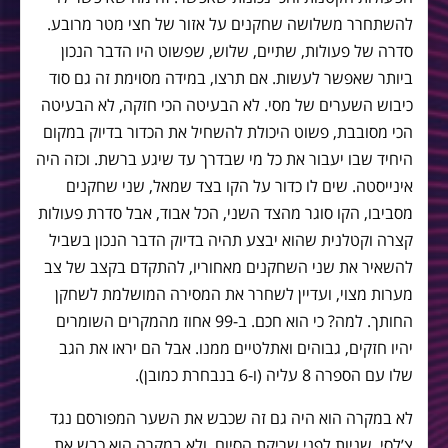
להשתחרר משלושה שחקנים על אזור של חצי מטר מרובע.
סדרה של פעולות, שתיים, שלוש, שפשוט היו הדבר הנכון
ביותר שאפשר לעשות. אם תרצו, במידה מסוימת זה גם סוד
כיבוש השערים של מסי. לא הבעיטה הכי חזקה, לא הבעיטה
הכי מסובבת, פשוט היכולת להשחיל את הכדור בדיוק במקום
היחיד שבו יעבור את כל מי שבדרך עד שיגע ברשת. וכזה היה
אינייסטה. שים לו כדור על הקו בצד שמאל, שני שחקנים
מסביבו, הקו סוגר מהצד השני, הכל אבוד, אבל סדרת פעולות
קצרה וקטלנית שהוא יבצע תהיה בדיוק הדבר הנכון בשביל
להשאיר את שני השחקנים מאחוריו, להתקדם בקצב של צב
מערות מצוי, ועדיין לשחרר את המסירה המושלמת לשחקן
החותך. למה? כי הוא חכם. ב-99 אחוז מהמקרים השומרים
יהיו חזקים, גבוהים ואתלטיים ממנו. אבל הם יראו את הגב
שלו עם הספרה 8 עליה (ו-6 בנבחרת כמובן).
לא במקרה הוא היה גם זה שכבש את השער המפורסם נגד
צ’לסי, שניות לפני שריקת הסיום, ולא במקרה הוא כבש את