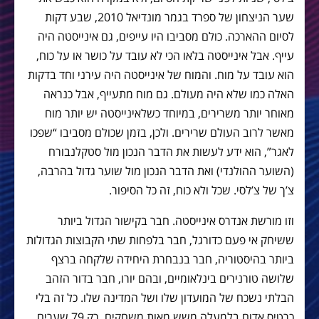
שער הניצחון של ספרד בגמר מונדיאל 2010, שבע דקות
לסיום ההארכה. כולם מסביבו היו עייפים, גם אינייסטה היה
עייף. אבל אינייסטה בלאו הכי לא עובד על כושר או על כוח,
הוא עובד על מוח. והמוח של אינייסטה היה עירני וחד בדקות
האלה כמו שלא היה מעולם. גם מוח מתעייף, אבל כנראה
מאוחר יותר משרירים, במיוחד כשלאינייסטה יש יותר מוח
מאשר לרוב העולם שרירים. ולכן, בזמן שכולם מסביבו “שפכו
לאגר”, הוא ידע לעשות את הדבר הנכון מול סטקלנבורח
(השוער ההולנדי) ואת הדבר הנכון מול שוער גדול בהרבה,
צ’ך של צ’לסי. שכל ולא כוח, זה כל הסיפור.
וזו מורשת אנדרס אינייסטה. חבר בקישור הגדול ביותר
ששיחק אי פעם כדורגל, חבר בלפחות שתי הקבוצות הגדולות
ביותר בהיסטוריה, חבר בנבחרת היחידה שלקחה ברצף
שלושה טורנירים בינלאומיים, ובהם יורו, חבר בדור הזהב
הבלתי נשכח של המועדון שלו ושל המדינה שלו. כל זה בלי
כרטיס אדום בלמעלה משש מאות משחקים, רק 79 שערים