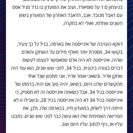
בניצחון 1:0 על סוסיאדד, ועזב את המועדון בו גדל מגיל אפס
עם דאבל מכובד. אגב, הדאבל האחרון של המועדון בשש
השנים שחלפו, ואולי לא במקרה.
דווקא העזיבה של אינייסטה את בארסה, בגיל כל כך צעיר,
בקושי 34, מספרת יותר מאלף מילים על השחקן והאדם
שהיה. אינייסטה לא היה אדם שמאפשר לעצמו לעשות
דברים בצורה בינונית. בגיל 34, לפני שש שנים, הוא עוד היה
שחקן אדיר. וכשאני אומר אדיר, אני מתכוון שכל אחד
מהקשרים שלנו היום, בשיאו, יהיה טוב אם יהיה ברמתו של
אינייסטה בגיל 34. אבל כשאתה אינייסטה זה לא מספיק, כי
אינייסטה בגיל 34 לא היה אינייסטה בגיל 28, ובשבילו זו לא
הייתה דרך לשחק במועדון חייו, בבארסה שלו. ולכן, את
הפרישה האמיתית שלו הוא עשה כבר לפני שש שנים. כתבנו
עליו אז, כיף לכתוב עליו היום שוב.