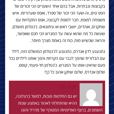
בקבוצות ונבחרות, אבל בהם אחד השערים הכי זכורים של
הפפ טים, וה-שער הכי זכור של ספרד, ואפס שערוריות. איש
משפחה למופת, חבר למופת לקבוצה, אפס התקלויות עם
שחקנים, אוהדים, יושבי ראש או עיתונאים. ג’נטלמן מושלם,
שעשה כל מה שהוא עשה על המגרש הכי חכם שאפשר,
והראה שכשיש מוח, כוח זה באמת מצרך מיותר.
נתגעגע לדון אנדרס, נתגעגע לג’נטלמן המושלם הזה, לילד
עם הבלורית שהפך לגבר עם הקרחת והפך אותנו לילדים בכל
פעם שראינו אותו על המגרש. ג’נטלמן חד-פעמי, קוסם.
שלום אנדרס, שלום שחקן אהוב כל כך!
יעוז סבר
יש גם החלטות טובות, למשל ברצלונה,
ההיא שהתחלתי לאהוד באמצע שנות
השמונים, ברצף האליפויות המטורף של מדריד והוגו