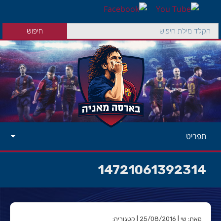
תפריט
14721061392314
מאת: שי | 25/08/2016 | קטגוריה: