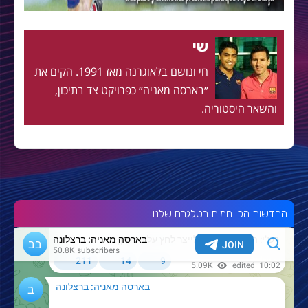
שי
חי ונושם בלאוגרנה מאז 1991. הקים את
״בארסה מאניה״ כפרויקט צד בתיכון,
והשאר היסטוריה.
החדשות הכי חמות בטלגרם שלנו