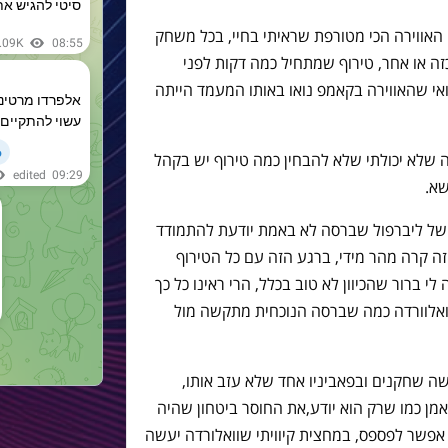
האווירה הכי מטורפת שראיתי בחיי, בכל משחק
כזה או אחר, טירוף שמתחיל כמה דקות לפני
אי שהאווירה בקאמפ נואו באותו המעמד הייתה
ה שלא יכולתי שלא להבחין כמה טירוף יש בקהל
א.
 של ליברפול שברסה לא באמת יודעת להתמודד
 זה קרה מהר מידי, ברגע הזה עם כל הטירוף
 ברור שהכיוון לא טוב בכלל, הרי ראינו כל כך
אלוורדה כמה שברסה הנוכחית מתקשה מול
 שחקנים ובפאביניו אחד שלא עזב אותו,
אמן כמו שרק הוא יודע,את החוסר ביטחון שהיה
 אפשר לפספס, במחצית קיוויתי שוואלורדה יעשה