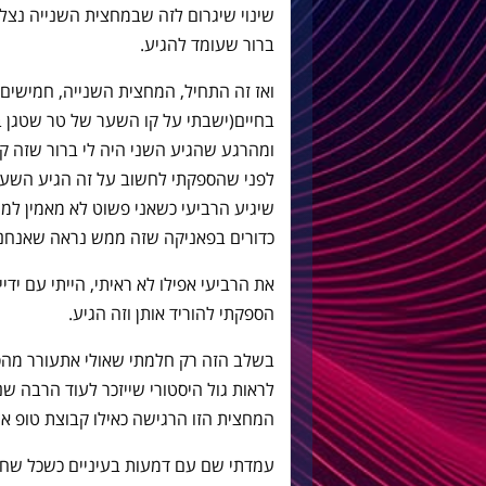
שינוי שיגרום לזה שבמחצית השנייה נצל
ברור שעומד להגיע.
ואז זה התחיל, המחצית השנייה, חמישים 
בחיים(ישבתי על קו השער של טר שטגן ב
ומהרגע שהגיע השני היה לי ברור שזה קו
לפני שהספקתי לחשוב על זה הגיע השער 
שיגיע הרביעי כשאני פשוט לא מאמין למ
כדורים בפאניקה שזה ממש נראה שאנח
את הרביעי אפילו לא ראיתי, הייתי עם יד
הספקתי להוריד אותן וזה הגיע.
בשלב הזה רק חלמתי שאולי אתעורר מהסי
לראות גול היסטורי שייזכר לעוד הרבה שני
המחצית הזו הרגישה כאילו קבוצת טופ א
עמדתי שם עם דמעות בעיניים כשכל שחקנ