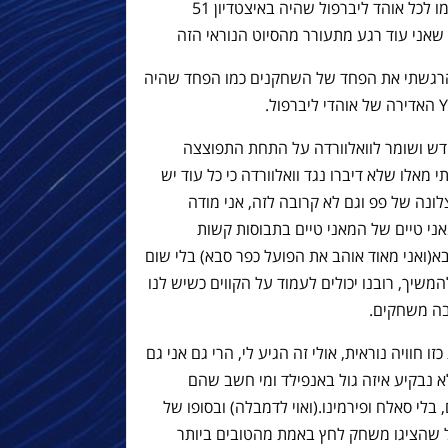
של 5‪1 אלף אנשים ברגעים שאני בטוח שגרמו לכל אוהד ליברפול שהיה באיצטדיון
הרגשתי את הפחד של השחקנים כמו הפחד שהיה
דש ושומר לוואלוורדה על התחת התפוצצה
 מאלו שלא דיברו נגד וואלוורדה כי כל עוד יש
לונה של פפ וגם לא קרובה לזה, אני מודה
י טיים של המאני טיים בתבוסות קשות
(ואני מאוד אוהב את הפועל כפר סבא) בלי שום
משיך, רובנו יכולים לעמוד על הקווים כשיש לנו
בה משחקים.
 חוויה נוראית, אולי זה הגיע לי, הרי גם אני גם
לא נבקיע איזה גול באנפילד ומי חשב שהם
בלי סאלח ופירמינו.(ואוי לדמבלה) ובסופו של
ל שהציגו משחק לחץ באמת מהטובים ביותר