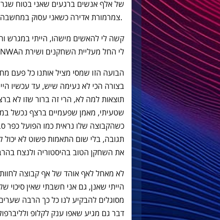
צמרמורת אדירה כשאני עסוק במחשבה שאני עוד רגע מתעורר מהסיוט הנוראי הזה.
קשה לי להאשים מישהו, הייתי במגרש ו
לי החל מעליית השחקנים ושירת הYNWA האדירה של אוהדי ליברפול.
הבועה הזו שמסי מציל אותנו כל פעם מח
בצורה הכי לא נעימה שיש, עד עכשיו הייתי
תוצאות למה לא, הרי זה ברור שזו לא ברצ
שטעיתי, מאמן שפעמיים ברצף נכשל במאנ
כשהקבוצה שלו נראית כמו הפועל כפר סבא
תגובה, בלי שום התאמות פשוט לא יכול לה
את השחקן הטוב בהיסטוריה ולנצח בהר
לא מאחל לאף אוהד של אף קבוצה לחוות כזו
הייתי שאנן, גם אני חשבתי שאין סיכוי ש
מסוגלים להבקיע לנו כל כך הרבה שערים, 
דבר גם מגיע שאפו ענק לקלופ ולליברפו