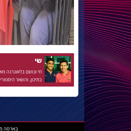
שי
בתיכון, והשאר היסטוריה
בארסה מאניה: מ