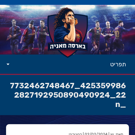
תפריט
425359986_7732462748467
22_2827192950890490924
_n
מאת: שי | 02/02/2024 | קטגוריה: