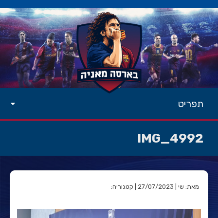
תפריט
IMG_4992
מאת: שי | 27/07/2023 | קטגוריה: