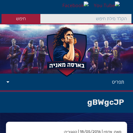
תפריט
gBWgcJP
מאת: אדמין | 18/05/2016 | קטגוריה: