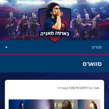
תפריט
סווארס
מאת: שי | 08/11/2017 | קטגוריה: