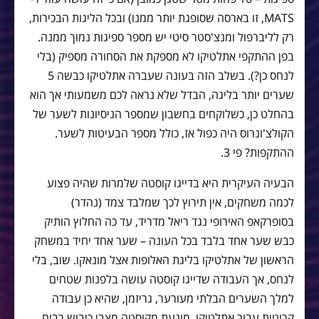
MATS, זו בארסה שסופגת יותר ממנו) ובכל הליגות הבכירות,
רק לליברפול ומנצ'סטר סיטי יש מספר ספיגות נמוך ממנה.
בפן ההתקפי אתלטיקו לא מספקת את הסחורה מספיק (בלי
לנחס כן?). בשלב הזה בעונה שעברה אתלטיקו כבשה 5
שערים יותר בליגה, הבדל שלא נראה לכם משמעותי אך הוא
בהחלט כן, כשלוקחים בחשבון שמספר הניסיונות לשער של
הקולצ'ונרוס היה כפול אז, כולל מספר הבעיטות לשער.
ההתקפות? פי 3.
הבעיה העיקרית היא בדייגו קוסטה שלמרות שהיה פצוע
לכמה משחקים, אין תירוץ לכך שמלבד צמד (נהדר)
בסופרקאפ האירופי נגד ריאל מדריד, עד כה החלוץ הותיק
כבש שער אחד בלבד בכל העונה – שער אחד יחיד במשחק
הראשון של אתלטיקו בליגת האלופות אצל מונאקו. שוב, בלי
לנחס, אך העבודה שדייגו קוסטה עושה בלפנות שטחים
למלך השערים הבלתי מעורער, גריזמן, שהיא כן עבודה
קריטית עבור אתלטיקו, מונעת מקוסטה מצבי כיבוש רבים