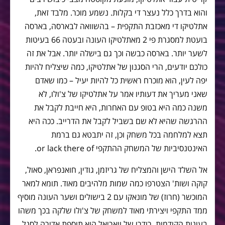
והוא בדרך כלל נעצר די בקלות. נשמע מוכר. מלבד זאת,
אתלטיקו די מאכזבת התקפית – בהשוואה לבארסה, בארסה
בועטת למסגרת פי 2 מאתלטיקו העונה ובעטה 66 בעיטות
לשער יותר. בארסה כבשה וכך גם בישלה יותר. אבל את זה
כולכם יודעים, הרי הסגנון של אתלטיקו, כמה שיצליח להיות
יפה לעין, הוא מוכרח ראשית כל להיות יעיל – כמו שאדם
שאני מעריך את דעותיו אמר על אתלטיקו של צ'ולו, לא
משנה כמה היא בטופ עם האחרות, היא חייבת לקבל את
ההרגשה שהיא לא שם בשביל לקבל את הדרייב. ככה היא
תצא למלחמה בכל משחק וכן, זה יתבטא גם ברמת
האינטנסיביות של המשחק ההתקפי or lack there of.
אל השלד הישן והמצליח של גריזמן, גודין, חואנפראן, סאול,
קוקה ושות' הצטרפו כמה שמות מלהיבים מאוד. תומא למאר
המוכשר (חרוז) של מונאקו עם 2 בישולים ושער העונה מוסיף
ממד התקפי ויצירתי מאוד למשחק של צ'ולו שלקה בכך משהו
בעונות הקודמות. רודרי של ויאריאל הוא תוספת אדירה לסגל