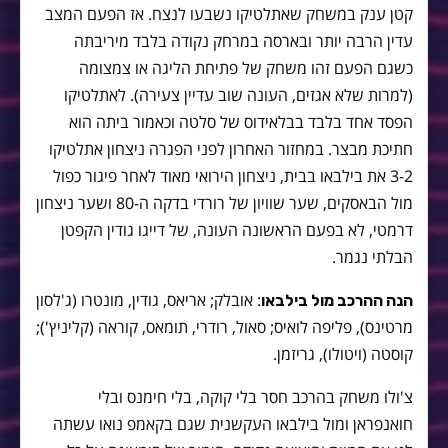
קטן ענק במשחק שאתלטיקו נשבעו לנצח. אז הפעם המצב
עדין הרבה יותר ובארסה במרחק נקודה בלבד מיריבתה
כשגם הפעם זהו משחק של פתיחת הליגה או צמצומה
(למרות שלא אגזים, העונה שוב עדיין צעירה). לאתלטיקו
הפסד אחד בלבד בבלאידוס של סלטה וכאמור ביתה הוא
חתיכת מבצר. במחזור האחרון לפני הפגרה ניצחון אתלטיקו
3-2 את בילבאו בבית, ניצחון הירואי מאוד לאחר פיגור כפול
מול הבאסקים, שער שוויון של רורדי בדקה ה-80 ושער ניצחון
דרמטי, לא בפעם הראשונה העונה, של דייגו גודין הקפטן
הבלתי נגמר.
: אובלק; אריאס, גודין, מונטרו (ג'לסון
הנה ההרכב מול בילבאו
מרטינס), פליפה לואיס; סאול, רודרי, תומאס, קוראה (קליניץ');
קוסטה (ויטולו), גריזמן.
צ'ולו משחק בהרכב חסר בלי קוקה, בלי חימנס ובלי
חואנפראן ומול בילבאו העקשנית שגם בקאמפ נואו עשתה