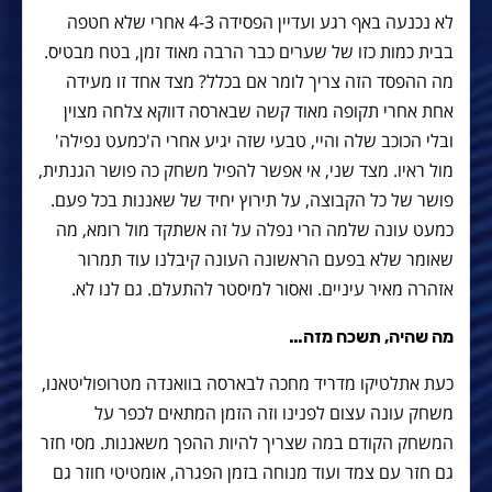
לא נכנעה באף רגע ועדיין הפסידה 4-3 אחרי שלא חטפה
בבית כמות כזו של שערים כבר הרבה מאוד זמן, בטח מבטיס.
מה ההפסד הזה צריך לומר אם בכלל? מצד אחד זו מעידה
אחת אחרי תקופה מאוד קשה שבארסה דווקא צלחה מצוין
ובלי הכוכב שלה והיי, טבעי שזה יגיע אחרי ה'כמעט נפילה'
מול ראיו. מצד שני, אי אפשר להפיל משחק כה פושר הגנתית,
פושר של כל הקבוצה, על תירוץ יחיד של שאננות בכל פעם.
כמעט עונה שלמה הרי נפלה על זה אשתקד מול רומא, מה
שאומר שלא בפעם הראשונה העונה קיבלנו עוד תמרור
אזהרה מאיר עיניים. ואסור למיסטר להתעלם. גם לנו לא.
מה שהיה, תשכח מזה…
כעת אתלטיקו מדריד מחכה לבארסה בוואנדה מטרופוליטאנו,
משחק עונה עצום לפנינו וזה הזמן המתאים לכפר על
המשחק הקודם במה שצריך להיות ההפך משאננות. מסי חזר
גם חזר עם צמד ועוד מנוחה בזמן הפגרה, אומטיטי חוזר גם