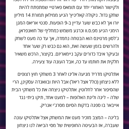
ולקישור האחורי יחד עם תומאס פארטיי שמתפתח להיות
שחקן גדול. ניקולה קאליניץ' הגיע ממילאן תמורת 14 מיליון
יורו אך לא כבש שער עדיין ב-9 הופעות. סנטי אריאס המגן
הימני הגיע מפ.ס.וו וכרגע משמש כמחליף של חואנפראן.
ג'לסון מרטינס הוא הבטחה נחמדה, אך עד כה מעט לשחק
ולהרשים בזמן שעשה זאת, הוא גם כבש רק שער אחד
ובעיקר איבד כדורים עקב ניימאריזם. בקיצור, הרכש משאיר
חלקית את חותמו עד כה, אבל העונה עוד צעירה.
אתלטיקו מדריד מגיעה אלינו לאחר 3 משחקי חוץ רצופים
ללא ניצחון (כולל אצל ריאל) אבל היות ובוואנדה עסקינן, הרי
שהסיפור אחר לחלוטין. אתלטיקו ניצחה את כל משחקי הבית
שלה – ליגה וליגת האלופות – למעט אחד, תיקו ביתי נגד
אייבאר בו ספגה בדקות הסיום מסרג'י אנריק.
בליגה – המצב מזכיר מעט את המשחק אצל אתלטיקו עונה
שעברה, אז הבעיטה החופשית של מסי הביאה לנו ניצחון