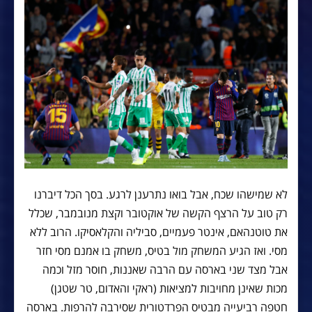
לא שמישהו שכח, אבל בואו נתרענן לרגע. בסך הכל דיברנו
רק טוב על הרצף הקשה של אוקטובר וקצת מנובמבר, שכלל
את טוטנהאם, אינטר פעמיים, סביליה והקלאסיקו. הרוב ללא
מסי. ואז הגיע המשחק מול בטיס, משחק בו אמנם מסי חזר
אבל מצד שני בארסה עם הרבה שאננות, חוסר מזל וכמה
מכות שאינן מחויבות למציאות (ראקי והאדום, טר שטגן)
חטפה רביעייה מבטיס הפרדטורית שסירבה להרפות. בארסה