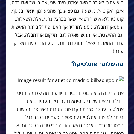
הוא אם כי לא ברור האם יפתח. מצד שני, אהובו של ואלוורדה,
איבן ראקיטיץ', מושעה וגם פצוע כך שהגיע זמן וידאל ובנוסף,
קוטיניו ללא אישור רפואי ישאר בברצלונה. שאלת השאלות,
עוסמאן דמבלה, נוסע למדריד אך האם יפתח? ברמה האישית
וגם ההישגית, אין ממש שאלה לגבי מלקום או דמבלה, אבל
עבור המאמן זו שאלה מורכבת יותר. הגיע הזמן לעוד משחק
עונה!
מה שלומך אתלטיקו?
את היריבה הבאה כולכם מכירים ויודעים מה שלומה. חניכיו
הבלתי נלאים של דייגו סימאונה, כרגיל, מעמידים את
אתלטיקו עד כה כאחת הקבוצות הטובות באירופה והקשות
ביותר לפיצוח. אתלטיקו שהפסידה פעמיים בלבד בכל
המסגרות (כמו בארסה) היא ההגנה הכי טובה בליגה עם 8
ספיגות – 10 פחות מטר שטגן כמובן (אם כי זה עושה עוול ל-