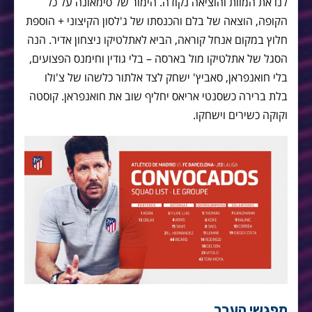
לנו את המוות והוציאה נקודה. הימור של סימאונה על כל
הקופה, הוצאה של בלם והכנסתו של ג'לסון הקיצוני + הוספת
חלוץ במקום אנחל קוראה, הביא לאתלטיקו ניצחון אדיר. הנה
הסגל של אתלטיקו מול בארסה – בלי גודין וחימנס הפצועים,
בלי חואנפראן, סאביץ' ישחק לצד אלתור כלשהו של צ'ולו
בלת ברירה כשסנטי אריאס יחליף שוב את חואנפראן. קוסטה
וקוקה כשירים וישחקו.
מפגשי העבר