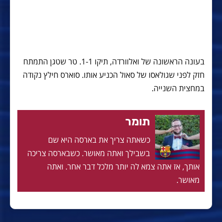
בעונה הראשונה של ואלוורדה, תיקו 1-1. טר שטגן התמתח
חזק לפני שגולאסו של סאול הכניע אותו. סוארס חילץ נקודה
במחצית השנייה.
תומר
כשאתה צריך את בארסה היא שם
בשבילך ואתה מאושר. כשבארסה צריכה
אותך, אז אתה צמא לה יותר מלכל דבר אחר. ואתה
מאושר.