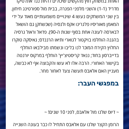
האחת במשחק חוץ מהקשים שיכולים להיות נגד אתלטיקו
מדריד (1-1) והשני מלפני הפגרה, בבית מול ספורטינג חיחון.
בין שני המשחקים נעשו 4 שינוייים משמעותיים מאוד על ידי
המאמן מאוריסיו פלגרינו אקס ולנסיה (שכשחקן גם הושאל
לבארסה לעונה אחת בסוף שנות ה-90). פדאל וראול גרסיה
בהגנה הוחלפו בויקטור לגוארי ותיאו הרננדס; גאיסקה טוקרו
החלוץ הקירח המוכר לנו בליבו ונשמתו מבילבאו הוחלף
בדייברסון בחוד; ננאד קריסטיצ'יץ' הוחלף במרקוס יורנטה
בקישור האחורי. הרבה אלו לא עשו והקבוצה אף לא כבשה,
מעניין האם אלאבס תעשה צעד לאחור מחר.
במפגשי העבר:
~ דיוס שלנו מול אלאבס, לפני 10 שנים! ~
הרומן הקצר שלנו עם אלאבס התחיל לו כבר בעונה השנייה