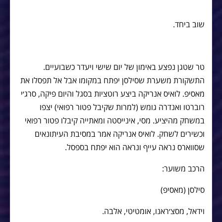
שוב ביחד.
טר שטגן נפצע באימון של יום שישי ויעדר כשבועיים.
התשקורת משערת שסילסן יפתח במקומו אבל אל תפסלו את
מאסיפ. לואיס אנריקה ביצע רוטציות בסגל והיום פיקה, סרג׳י
רוברטו ואנדרה גומש (למרות שקיבל פטור רפואי) יצפו
במשחק מהיציע. מסי, אינייסטה ומאתייה קיבלו פטור רפואי
וכשירים לשחק. לואיס אנריקה אמר במסיבת העיתונאים
שסווארס נראה עייף ונראה הוא יפתח בספסל.
הרכב משוער:
סילסן (מאסיפ)
וידאל, מסצ׳ראנו, אומטיטי, אלבה.