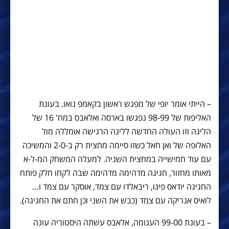
– הייתי אומר יופי של מפגש ראשון בקאמפ נואו. בעונת
האליפות של 98-99 נפגשו בארסה ואלאבס במח' 16 של
הליגה וזו העולה החדשה לליגה הרגישה אומללה מול
האלופה של ואן חאל כשזו סיימה מחצית רק ב-2-0 והמשיכה
עם עוד חמישייה במחצית השניה. למעלה המשחק המ-ל-א
מאותו מחזור, חגיגה מדהימה מדהימה שבה לקחו חלק פותח
החגיגה יודאס פיגו, ריבאלדו עם צמד, אוסקר עם צמד ו…
לואיס אנריקה עם צמד (כבש את השני וכן חתם את החגיגה).
– בעונת 99-00 העגומה, אלאבס עשתה היסטוריה עונה