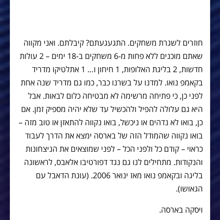
חוזרים לשגרת משחקים. התגעגעתם? קיבלתם. ואני מקווה
שאתם מוכנים ללא פחות מ-6 משחקים ב-18 ימים – 2 עולות
חדשות, 2 בליגת האלופות, 1 חיחון ו… 1 אתלטיקו מדריד
בקאמפ נואו. למדנו על בשרנו כבר, כמו גם מדריד שנה אחת
לפני כן, כי פתיחה מרשימה לא מבטיחה כלום לבאות. אבל
היא גם עלולה להפיל ולהכשיל עד שלא יהיה מספיק זמן. אם
כן, בואו לא נדהים או ניכשל, בואו נקווה להתאזן או טוב מזה –
בואו נקווה שהמודל הזה של בארסה ימצא את הדרך לעבוד
כראוי – קודם כל ולפני הכל – לפני שמוצאים את הניצחונות
והנקודות. מתחילים לנו גם נגד דפורטיבו אלאבס, לראשונה
בליגה ובקאמפ נואו מאז ינואר 2006. (עונת הדאבל עם
הגאושו).
ויסקה בארסה.