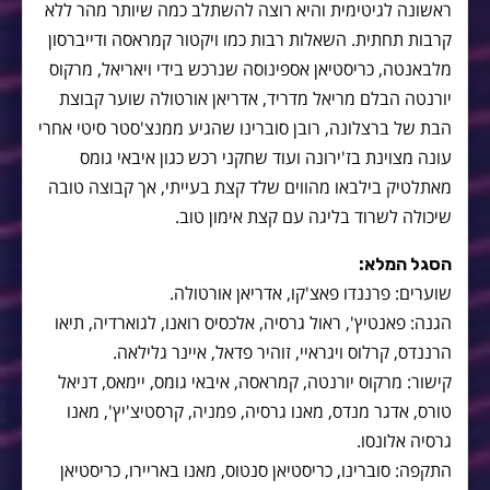
ראשונה לגיטימית והיא רוצה להשתלב כמה שיותר מהר ללא
קרבות תחתית. השאלות רבות כמו ויקטור קמראסה ודייברסון
מלבאנטה, כריסטיאן אספינוסה שנרכש בידי ויאריאל, מרקוס
יורנטה הבלם מריאל מדריד, אדריאן אורטולה שוער קבוצת
הבת של ברצלונה, רובן סוברינו שהגיע ממנצ'סטר סיטי אחרי
עונה מצוינת בז'ירונה ועוד שחקני רכש כגון איבאי גומס
מאתלטיק בילבאו מהווים שלד קצת בעייתי, אך קבוצה טובה
שיכולה לשרוד בליגה עם קצת אימון טוב.
הסגל המלא:
שוערים: פרננדו פאצ'קו, אדריאן אורטולה.
הגנה: פאנטיץ', ראול גרסיה, אלכסיס רואנו, לגוארדיה, תיאו
הרננדס, קרלוס ויגראיי, זוהיר פדאל, איינר גלילאה.
קישור: מרקוס יורנטה, קמראסה, איבאי גומס, יימאס, דניאל
טורס, אדגר מנדס, מאנו גרסיה, פמניה, קרסטיצ'יץ', מאנו
גרסיה אלונסו.
התקפה: סוברינו, כריסטיאן סנטוס, מאנו באריירו, כריסטיאן