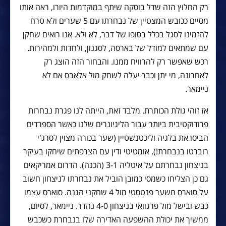
רק החלוץ הזה שדל בוסקה שיתף במוקדמות היורו, ראה אותו
מסיים ככובש המצטיין של נבחרתו עם 5 שערים ולא טרח
להזמינו לסגל בכלל בסופו של דבר, לא ולא. אנו רואים שחקן
עם שמתאים למודל של בארסה, לסגנון, ולחדות ולמהירות.
רכש שאפשר רק להרוויח ממנו. והבחור הזה הוצג רק
לאחרונה, מי יתן וכבר יעלה לשחק מול אלאבס אם לא
ניימאר.
אז זוהי גולת הכותרת. מלבד זאת, הייתה לנו פגרת נבחרות
פרודוקטיבית ביותר עבור הליגיונרים שלנו כאשר הספרדים
הביסו את בלגיה וליכטנשטיין (שער בכורה מצוין לסרג'י
רוברטו בנבחרת!). אומטיטי ודין עם הצרפתים שיחקו בעיקר
בניצחון נבחרתם על איטליה 3-1 (הכנה). הדרום אמריקאים
גם כן הצליחו כשמסי כמובן הוביל את נבחרתו לניצחון חשוב
על סוארס משער פנטסטי מול 4 שחקני הגנה. סוארס עצמו
כבש ובישל מול פרגוואי בניצחון 4-0 נהדר. ניימאר, לסיום,
ממשיך את יכולת ההשפעה האדירה שלו בנבחרת כשכבש