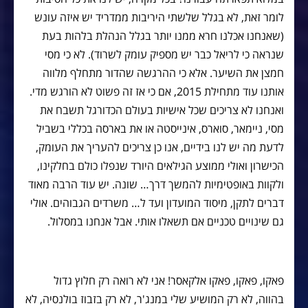
לומר זאת, לא בגלל שלשתי היריבות ממדריד יש איזה עונש
(שאנחנו אכלנו חרא ממנו יותר בגלל הנהלת בלהות בעת
שנראה כי לריאל כבר יש מספיק עומק לשרוד). לא כי מסי
חמצן את השיער. אלא כי ההרגשה שהדור מתחלף מלווה
אותנו עוד מתחילת 2015, אם כי אז זה פשוט לא הורגש מדי.
ואנחנו לא צריכים שכל אישיות בעולם הכדורגל תשבח את
מסי, ניימאר, סוארס, אינייסטה או את בארסה בכללי בשביל
לדעת מה יש לנו בידיים, אנו כן צריכים להעריך את העומק,
הכישרון ואולי ממוצע הגילאים היורד שנפלו כולם בחלקינו,
ולקוות באופטימיות להמשך דרך… שונה. יש עוד הרבה מאוד
דברים לתקן, מיסוד המועדון ועד ל… משרדים הגבוהים. אולי
גם שינויים טכניים אם תשאלו אותי. אבל אנחנו במסלול.
פאקו, פאקו, פאקו אלקאסר! אני לא רואה רק חלוץ גדול
בהווה, לא רק המושיע שלי במנג'ר, לא רק בזבוז בולנסיה, לא