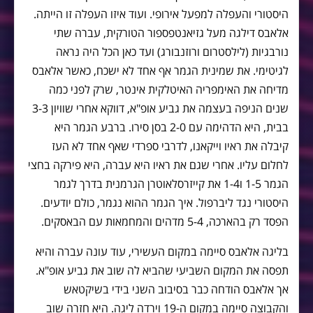
היסטורי והעפלה למפעל אירופי. ועוד איזו העפלה זו הייתה.
אלאבס דילגה מעל גזיאנטפספור הטורקית, עברה שתי
נורבגיות (לילסטרום ורוזנבורג) ועד כאן הכל היה נראה
לגיטימי. את שמינית הגמר אף אחד לא ישכח, כאשר אלאבס
מדיחה את האימפריה האיטלקית אינטר, שרק לפני כמה
שנים הניפה בעצמה את גביע אופ"א, דווקא אחרי שוויון 3-3
בבית, היא הדהימה עם 2-0 בסן סירו. ברבע הגמר היא
קיבלה את ראיו וייקאנו, לדרבי ספרדי שאף אחד לא העז
לחלום עליו. אחרי שגם את ראיו היא עברה, היא פירקה בחצי
הגמר 1-5 ו1-4 את קייזרסלאוטרן הגרמנית בדרך לגמר
היסטורי נגד ליברפול. איך הגמר ההוא נגמר, כולם יודעים.
הפסד רק בהארכה, 5-4 מדהים והמחמאות עם הבאסקים.
בליגה אלאבס סיימה במקום העשירי, עוד עונה עברה והיא
תפסה את המקום השביעי שהביא לה שוב את גביע אופ"א.
אך אלאבס הודחה כבר בסיבוב השני בידי בשיקטאש
והקבוצה סיימה במקום ה-19 וירדה ליגה. היא חזרה שוב