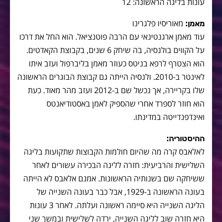
עונות בליגה הראשונה: 12
מאוריסיו פלגרינו
מאמן:
עוד מאמן ארגנטינאי עם הרבה פוטנציאל. הוא החל את דרכו
על הקווים בולנסיה, בה שיחק 6 שנים, בקבוצת הקאדטים.
הוא הצטרף לרפא בניטס כעוזר מאמן בליברפול ועזב איתו
לאינטר ב-2010. ולנסיה הייתה גם קבוצת הבוגרים הראשונה
שלו בקריירה, אך נכשל שם ב-2012 ועזב מהר מאוד. כעת
הוא חוזר לספרד אחרי שהספיק לאמן באסטודיאנטס
ואינדפנדייטה במדינתו.
ההיסטוריה:
לאלאבס קרה מה שהיום חולמות הקבוצות שתקועות בליגה
השלישית והרביעית: חזרה לליגה הבכירה עשורים לאחר
ששיחקה שם בשנותיה הראשונות. אמנם אלאבס לא הייתה
בעונה הראשונה ב-1929, אבל כבר בעונה השנייה של
הליגה השנייה היא סיימה ראשונה ועלתה. לאחר 3 עונות
היא חזרה שוב לליגה השנייה, ירדה לשלישית ובמשך שני