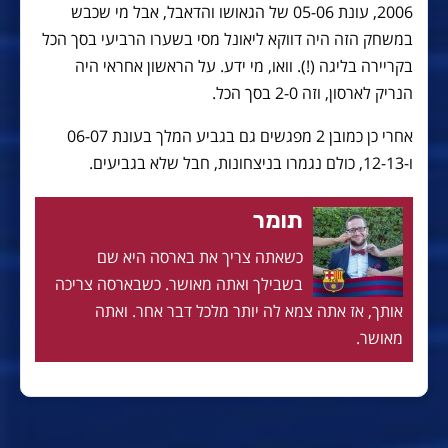
2006, עונת 05-06 של הגאושו והדאבל, אבל מי שכבש
במשחק הזה היה דווקא ליאונל מסי בשערו הרביעי בסך הכל
בקריירה בליגה (!). וואו, מי ידע. על הראשון אחראי היה
הנריק לארסון, וזה 2-0 בסך הכל.
אחרי כן כמובן 2 מפגשים גם בגביע המלך בעונת 06-07
ו-12-13, כולם נגמרו בניצחונות, חבל שלא בגביעים.
תומר
כשאתה צריך את בארסה היא שם
בשבילך ואתה מאושר. כשבארסה צריכה
אותך, אז אתה צמא לה יותר מלכל דבר אחר. ואתה
מאושר.