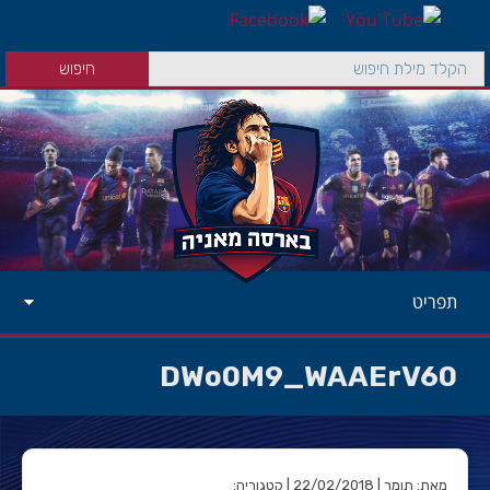
תפריט
DWo0M9_WAAErV60
מאת: תומר | 22/02/2018 | קטגוריה: