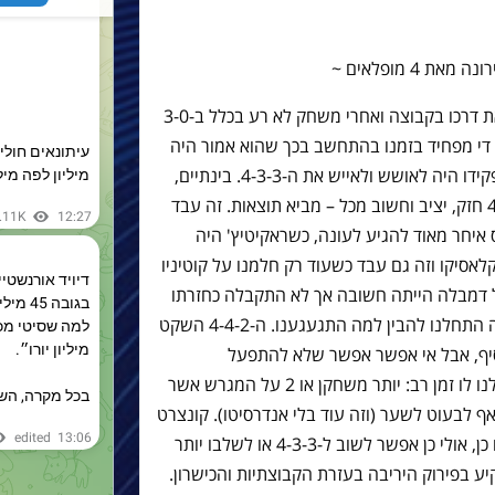
4 מופלאים ~
בתחילת העונה עוסמאן דמבלה התחיל את דרכו בקבוצה ואחרי משחק לא רע בכלל ב-3-0
ר די מפחיד בזמנו בהתחשב בכך שהוא אמור היה
להיות התשובה לניימאר שעזב, כלומר תפקידו היה לאושש ולאייש את ה-4-3-3. בינתיים,
לעומת זאת, ארנסטו ואלוורדה סיפק 4-4-2 חזק, יציב וחשוב מכל – מביא תוצאות. זה עבד
 איחר מאוד להגיע לעונה, כשראקיטיץ' היה
קלאסיקו וזה גם עבד כשעוד רק חלמנו על קוטיניו
 דמבלה הייתה חשובה אך לא התקבלה כחזרתו
של מושיע, כי "כבר הסתדרנו". מול ז'ירונה התחלנו להבין למה התגעגענו. ה-4-4-2 השקט
סיף, אבל אי אפשר אפשר שלא להתפעל
ולהתרגש ממה שראינו מול ז'ירונה ושייחלנו לו זמן רב: יותר משחקן או 2 על המגרש אשר
ף לבעוט לשער (וזה עוד בלי אנדרסיטו). קונצרט
אמיתי כמו שלא נראו יותר מדי העונה. אם כן, אולי כן אפשר לשוב ל-4-3-3 או לשלבו יותר
 בפירוק היריבה בעזרת הקבוצתיות והכישרון.