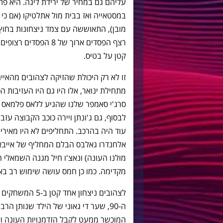
עליהם גם במחיר של ירידת ליגה. היא פ
מובן), התאוששה עם צמד ניצחונות בחוץ 
קטן על בטיס.
מתחילת ינואר, אלו היו גם היו העזיבות 
סרג'י סאמפר שלנו שהגיע ללאס פלמאס ו
עוד היה בהרכב. התחליפים לא היו מאירי
אלחנדרו גאלבס הבלם המחליף של אייבאר
מולנו העונה) ונאצ'ו חיל מגנה השמאלי 
מקדימה. כמו כן חמס עושה שימוש רב באו
ה-90, שער די גאוני של הילד שנותן ה
המוכשר ממעט לקבל הזדמנויות העונה ואין