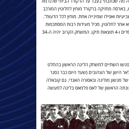
עונת הגביע האגדית של 97’ ~ זה מה שכתבתי בעבר על הרקורד הביתי שלנו מול
, בארסה מחזיקה ברקורד מוחץ לחלוטין המורכב
ביעיות ואפילו שמינייה אחת. מוחץ לכל הדעות".
א אחר לחלוטין, מכיל מעידות רבות המסתכמות
במאזן שלילי (!) של 12 ניצחונות, 17 הפסדים ו-4 תוצאות תיקו. המשחק הקרוב יהיה ה-34
לקוח היישר מעונת 51-52, אז נפגשו השתיים למשחק הליגה הראשון בהחלט
אר הישן של הצהובים (שעד היום כבר נסגר
צחה בארסה 2-0 משערים של מנשון מולינה ובאסורה האגדי. גם קובאלה
 עונתה הראשון של לאס פלמאס בליגה למעשה