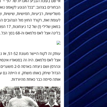
אי שם ב
הבחורים בצהוב: “בכל הנוגע לקאמפ נואו
משלישיות, רביעיות, חמישיות, שישיות, ש
לעומת זאת, רקורד החוץ מול הצהובים הו
בליגה אצל לאס פלמאס וה-68 בסך הכל.
עותק זה 
אצל לאס פלמאס. היה זה בסטאדיו אינסול
ונהרס) ושם ני
הגדול שיחק באותו משחק. זו הייתה גם
אותה סיימה כבר כאחת מהיורדות.