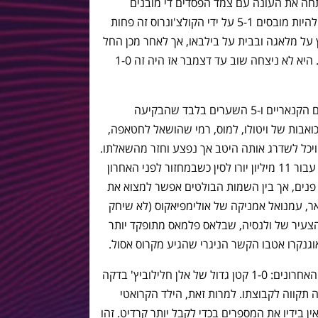
תחה את העונה עם צמד הפסדים די מובנים
במסטאייה ואז בבית מול אתלטיקו (אם כי להיות מובסים 5-1 על ידי הקולצ'ונרוס זה פחות
על מלאגה ובבית על בילבאו, אך לאחר מכן החל
רצף הפסדים ארוך של 8 הפסדים רצופים. היא לא ניצחה שוב עד דצמבר אז היה זה 1-0
זו לא רק היכולת שהזיקה לצהובים מהאיים הקנאריים ו-5 השערים בלבד שהבקיעה
הכואבות של ויטולו, למוס, רמי שהושאל לחטאפה,
יכל לשדרג אותה היטב אך נפצע וחזר מהשאלתו.
לבסוף, גם ג'ונתן ויירה כוכב הקבוצה עזב עבור 11 מיליון יורו לסין כשבמחזור לפני האחרון
 פנים, אך בין השמות הבולטים אפשר למצוא את
, עמנואל אמניקה של אולימפיאקוס (לא שיחק
הצעיר של ולנסיה, שבלאס פלמאס מתופקד יותר
גנקרו אטבו הקשר הניגרי שהגיע מקרוס אסול.
לצהובים ניצחון אחד קטן ב-5 המשחקים האחרונים: 1-0 קטן גדול של אלן חלילוביץ' בדקה
רבה תקווה לקבוצתו. למרות זאת, הילד הקרואטי
 בידיו את המספרים בכדי לקבל יותר קרדיט. זהו