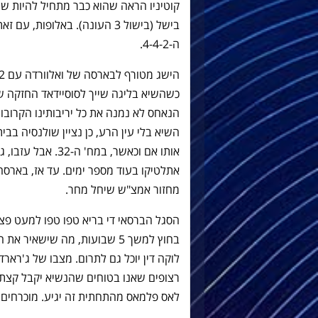
קוטיניו הראה שהוא כבר מתחיל להיות ש
בישל (בישול 3 העונה). באלופו
ה-4-4-2.
הנאחס לא נמנה את כל יריבותינו הקרוב
השיא בלי עין הרע, כן נציין שולנסיה ב
אותו אם וכאשר, במח
אתלטיקו בעוד מספר ימים. עד אז, בארס
מחזור אמצ"ש שיחל מחר.
הסגל הברסאי די בריא טפו טפו למעט פצ
בחוץ למשך 5 שבועות, מה שישאיר
לוקה דין יוכל גם לתרום. מצבו של ג'ראר
רצופים שאנו בטוחים שהנשיא יקבל קצת מנ
לאס פלמאס מהתחתית זה יגיע. מוכרחים 