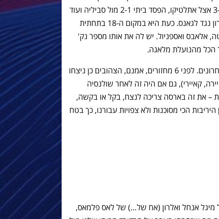
שערו היחידי העונה. מלבד זאת, הפסד 3-0 אצל אתלטיקו, הפסד ביתי 2-1 מול סביליה ועוד
2 תוצאות תיקו מול בילבאו ובמחזור האחרון נגד לגאנס. כעת היא במקום ה-18 בתחתית
חת ללבאנטה, אלאבס ואספניול. יש לה את אותו מספר נק'
מה שכן, זה מה שקרה ב-5 המחזורים האחרונים. לפני 6 מחזורים, אמנם, הצהובים כן ניצחו
ולנסיה 2-1 סנסציוני (ויירה, קאיירי), גם אם היה זה לאחר שולנסיה
ושטויות – את זה בארסה צריכה לנצח, בקל או בקשה,
יריבות הכי מסוכנות ולא צפויות עבורנו, כך בטח
מיגל אנחל ואלרון (אח של…) של לאס פלמאס,