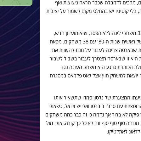
ם, מחכים לדמבלה שכבר הראה ניצוצות ואף
ת, עם זאת, בלי קוטיניו יש בהחלט מקום לשמור על יציבות
הישג מטורף לבארסה של ואלוורדה עם 32 משחקי ליגה ללא הפסד, שיא מועדון חדש,
כשהשיא בליגה שייך לסוסיידאד החזקה של ראשית שנות ה-80' עם 38 משחקים. מפאת
ות שבארסה צריכה לעבור על מנת להשוות את
בית היא זו שבארסה תצטרך לעבור בשביל לשבור
' ה-32. אבל עזבו, גולת הכותרת כרגע היא משחק העונה נגד
ה יוצאת למשחק חוץ אצל לאס פלמאס במסגרת
יעתו המצערת של נלסון סמדו שתשאיר אותו
 את הרוטציות עם סרג'י רוברטו ואלייש וידאל, כשאולי
ד פיקה לא ברור אך נדמה כי זה כבר כמה משחקים
וחה סוף סוף סוף וזה לא כל כך קורה. אולי מול
לדאוג לאתלטיקו.