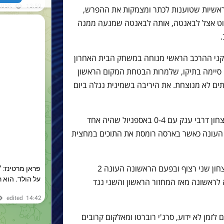
 2 המדרידאיות הראשיות שטוענות לכתר ומצמקות את ההפרש,
וט אצל לבאנטה, אותה לבאנטה שמנעה ממנה
קני ההרכב הראשי מנוחה במשחק הבית האחרון
 סיימה בתיקו, שלמרות הבטחת המקום הראשון
ים לא מנוצחת. את היריבה בשמינית נגלה ביום
בליגה, במחזור האחרון בארסה השיגה ניצחון דרבי ענק עם 0-4 באספניול שהיה אחד
עונה כאשר בארסה רומסת את התוכים במחצית
בנוסף ליכולת הנהדרת הבונוס הוא גם ניצחון שני רצוף ובפעם הראשונה העונה 2
לראשונה מאז המחזור הראשון והשני נגד
לזמן לא ידוע, סרג'י רוברטו ומאלקום קרובים