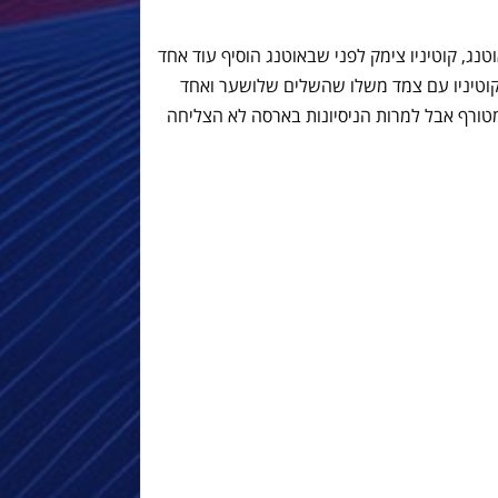
ג, קוטיניו צימק לפני שבאוטנג הוסיף עוד אחד
מדהים ומטורף, קוטיניו עם צמד משלו שהשלים שלושער ואחד
 צימקו ל-4-5 עוד יותר מטורף אבל למרות הניסיונות בארסה לא הצליחה