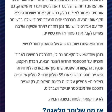
את הצהוב החמישי של נגד האנדלוסים ויעדר מהמשחק. גם
אומטיטי כאמור לא יקח חלק במשחק לאחר שווירוס פיפ"א
תקף אותו הפעם. הצרפתי יהיה הנעדר היחידי שלנו ברשימה
יחד עם אנדרס לו יש עוד זמן לחזרה לאחר שפיקה ואלבה
צפויים לקבל את הפטור ולהיות כשירים.
מחר הוא איתנו שוב, הנשיא של המועדון חוזר לדשא
בזמן שהדשא של הקאמפ נח לו, בהנהלה המשיכו לעבוד
והכריזו על הספונסר החדש לעונה הבאה, חברת ראקטון,
ענקית התקשורת היפנית שתהפוך את בארסה למרוויחה
השנייה מספונסרשיפ עם 55 מיליון יורו+ 2 מיליון על זכייה
באליפות+ 5מיליון על זכייה בליגת האלופות, רק שנייה
להסכם של מנצ'סטר יונייטד ושברלוט.
לא עוד קטאר, לפחות בשנה הבאה.
אז מה שלומך מלאגה?