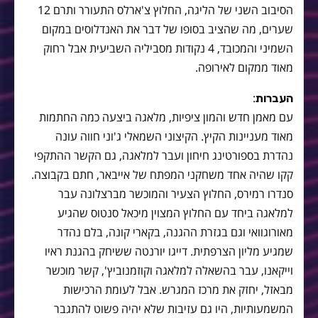
הסיבוב השני של הליגה, החלוץ צ'ארלס התעורר ותרם 12
שערים, מה שהציב בסופו של דבר את האנדלוסים במקום
השמיני והמכובד, 4 נקודות מסביליה השביעית אבל רחוק
מאוד ממקום לאירופה.
:
העברות
עם מאמן חדש והמון ציפיות, מלאגה ביצעה כמה החתמות
מאוד מעניינות הקיץ. הקיצוני השמאלי ג'וני חווה עונה
נהדרת בספורטינג חיחון ועבר למלאגה, גם הקשר ההתקפי
קקו שהיה אחד משחקני המפתח של אייבאר, חתם בקבוצה.
סנדרו רמירס, החלוץ הצעיר והמוכשר מברצלונה עבר
למלאגה ביחד עם החלוץ המצוין מיכאל סנטוס שהגיע
מאורוגוואי וגם בגזרת ההגנה, בקארי קונה, בלם נהדר
שמגיע מליון הצרפתית. דייגו יורנטה ששיחק בהגנת ראיו
וייקאנו, עבר בהשאלה למלאגה וקוזמנוביץ', קשר מוכשר
מבאזל, יחזק את מרכז המגרש. אבל לעומת הרכישות
המשמעותיות, היו גם עזיבות שלא יהיה פשוט להתגבר