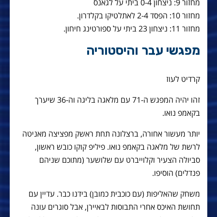
מחזור 9: ניצחון 0-4 ביתי על לגאנס
מחזור 10: הפסד 2-4 לאתלטיקו בקלדרון.
מחזור 11: ניצחון 23 ביתי על ספורטינג חיחון.
מפגשי עבר והיסטוריה
קרדיט לעוז
זהו יהיה המפגש ה-71 עם מלאגה בליגה וה-36 שיערך
בקאמפ נואו.
יותר מעשור אחורה, ברצלונה תחת ראשק מפציצה מאניטה
לרשת של מלאגה בקאמפ נואו. פיליפ קוקו כובש ראשון,
סביולה הצעיר וקלוייברט עם שלושער (מתוכם שניהם
פנדלים) הוסיפו.
משחק שהאליפות (עם כוכבית כמובן) בידנו כבר. עדיין עם
תחושת האיכס אחרי התבוסות לבאיירן, אבל סוגרים עונה