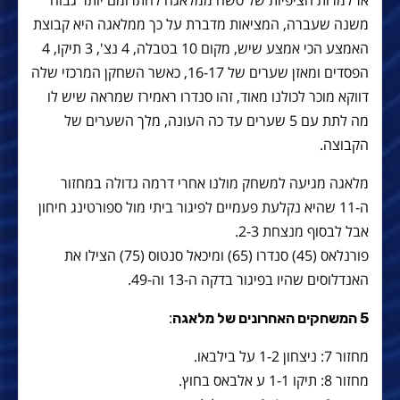
אז למרות הציפיות של סשה ממלאגה להתרומם יותר גבוה
משנה שעברה, המציאות מדברת על כך ממלאגה היא קבוצת
האמצע הכי אמצע שיש, מקום 10 בטבלה, 4 נצ', 3 תיקו, 4
הפסדים ומאזן שערים של 16-17, כאשר השחקן המרכזי שלה
דווקא מוכר לכולנו מאוד, זהו סנדרו ראמירז שמראה שיש לו
מה לתת עם 5 שערים עד כה העונה, מלך השערים של
הקבוצה.
מלאגה מגיעה למשחק מולנו אחרי דרמה גדולה במחזור
ה-11 שהיא נקלעת פעמיים לפיגור ביתי מול ספורטינג חיחון
אבל לבסוף מנצחת 2-3.
פורנלאס (45) סנדרו (65) ומיכאל סנטוס (75) הצילו את
האנדלוסים שהיו בפיגור בדקה ה-13 וה-49.
:
5 המשחקים האחרונים של מלאגה
מחזור 7: ניצחון 1-2 על בילבאו.
מחזור 8: תיקו 1-1 ע אלבאס בחוץ.