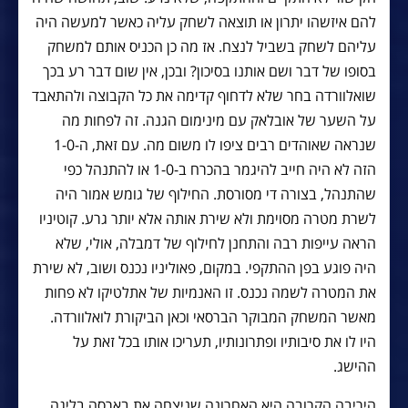
להם איזשהו יתרון או תוצאה לשחק עליה כאשר למעשה היה
עליהם לשחק בשביל לנצח. אז מה כן הכניס אותם למשחק
בסופו של דבר ושם אותנו בסיכון? ובכן, אין שום דבר רע בכך
שואלוורדה בחר שלא לדחוף קדימה את כל הקבוצה ולהתאבד
על השער של אובלאק עם מינימום הגנה. זה לפחות מה
שנראה שאוהדים רבים ציפו לו משום מה. עם זאת, ה-1-0
הזה לא היה חייב להיגמר בהכרח ב-1-0 או להתנהל כפי
שהתנהל, בצורה די מסורסת. החילוף של גומש אמור היה
לשרת מטרה מסוימת ולא שירת אותה אלא יותר גרע. קוטיניו
הראה עייפות רבה והתחנן לחילוף של דמבלה, אולי, שלא
היה פוגע בפן ההתקפי. במקום, פאוליניו נכנס ושוב, לא שירת
את המטרה לשמה נכנס. זו האנמיות של אתלטיקו לא פחות
מאשר המשחק המבוקר הברסאי וכאן הביקורת לואלוורדה.
היו לו את סיבותיו ופתרונותיו, תעריכו אותו בכל זאת על
ההישג.
היריבה הקרובה היא האחרונה שניצחה את בארסה בליגה