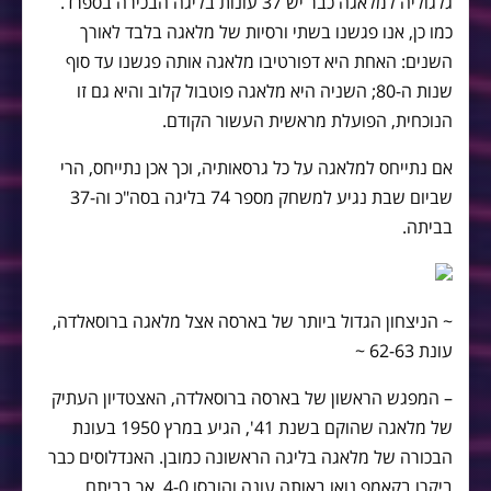
גלגוליה למלאגה כבר יש 37 עונות בליגה הבכירה בספרד.
כמו כן, אנו פגשנו בשתי ורסיות של מלאגה בלבד לאורך
השנים: האחת היא דפורטיבו מלאגה אותה פגשנו עד סוף
שנות ה-80; השניה היא מלאגה פוטבול קלוב והיא גם זו
הנוכחית, הפועלת מראשית העשור הקודם.
אם נתייחס למלאגה על כל גרסאותיה, וכך אכן נתייחס, הרי
שביום שבת נגיע למשחק מספר 74 בליגה בסה"כ וה-37
בביתה.
~ הניצחון הגדול ביותר של בארסה אצל מלאגה ברוסאלדה,
עונת 62-63 ~
– המפגש הראשון של בארסה ברוסאלדה, האצטדיון העתיק
של מלאגה שהוקם בשנת 41', הגיע במרץ 1950 בעונת
הבכורה של מלאגה בליגה הראשונה כמובן. האנדלוסים כבר
ביקרו בקאמפ נואו באותה עונה והובסו 4-0, אך בביתם