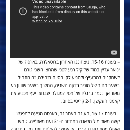
– בעונת 15-16, ניצחוננו האחרון ברוסאלדה. בארסה של
ינואר עדיין במוד של קיל רגע לפני שהחצי השני גורם
לשחקנים להתעייף ולהגיע לקו הסיום בזחילה. זה התחיל
בשער מהיר של מוניר בדקה השניה, המשיך בשער שוויון רע
מאוד אך נגמר ברגליו של מסי המגולח שבחצי יעף מכניע את
קאמני העקשן. 2-1 קריטי בסיום.
– בעונת 16-17, העונה האחרונה, בארסה מגיעה למפגש
קשה מאוד מול מלאגה במחזור ה-31 ועם מאת'ייה, גומש
ואפילו מסצ'ראנו בהרכב, אי אפשר להילחם יותר מדי בחבורה