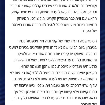
וקוראים לה מלאגה. אמנם בלי אידריס קרלוס קאמני המקולל
וכרגע נועלת הטבלה, אבל עדיין משחק במגרש סופר קשה.
הראש עם זאת כבר בגומלין הקריטי מול צ'לסי, המשחק
החשוב ביותר שיש ושמסוגל לספר לנו הרבה אודות בארסה
של העונה.
הסופרקופה הלא רשמי של קטלוניה מול אספניול נגמר
בניצחון ביום רביעי שם לא לקחו חלק שחקנים בכירים למעט
דמבלה. השחקנים קיבלו יום מנוחה אחד מאז אתלטיקו
ומתאמנים כל יום עד היציאה לאנדלוסיה. שאלת השאלות
כרגע היא אנדרס אינייסטה: כמו שחקן הנשמה שהוא,
הקפיטן יתאמן קשה בכדי להיות כשיר לצ'לסי (אם כי היום לא
התאמן) – זה משחק שרצוי לעבור איתו ולא בלעדיו. אמנם,
עדיף שלא להסתכן כי אם נעבור את צ'לסי יגיעו יריבות לא
פחות קשות אלא קשות אף יותר. גם פיקה מתאמן רגיל אך
נראה שהכאבים חוזרים כל פעם לברכו מאיזשהו גליץ' תורן
של היריבה.