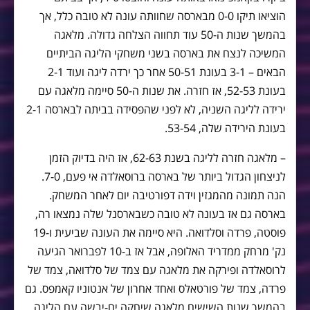
הוציאו תיקו 0-0 מבארסה שחוותה עונה לא טובה כלל, אך
בהמשך שנות ה-50 עוד תחווה הצלחה גדולה. מלאגה
המשיכה לנצח את בארסה בשני משחקי הליגה הביתיים
הבאים – 3-1 בעונת 50-51 אחר כך ירדה ליגה ועוד 2-1
בעונת 52-53, אז חזרה. את שנות ה-50 סיימה מלאגה עם
ירידה לליגה השניה, לא לפני שהפסידה בביתה לבארסה 2-1
בעונת הירידה שלה, 53-54.
– מלאגה חזרה לליגה בשנת 62-63, אז היה בדיוק הזמן
לניצחון הגדול ביותר של בארסה ברוסאלדה אי פעם, 7-0.
הנה תמונה מהמגזין וידה דפורטיבה יום לאחר המשחק.
בארסה גם אז בעונה לא טובה כשבארסנל שלה נמצאו רה,
פוסטה, פרדה וסלדואה. היא סיימה את העונה שביעית ו-19
נק' מרחק ממדריד האלופה, אבל אז ב-10 לפברואר הגיעה
לרוסאלדה ופירקה את מלאגה עם צמד של סלדואה, צמד של
פרדה, צמד של פורטאלס ואחד אחרון של אנטוניו קאמפס. גם
בהמשך שנות השישים מלאגה שיחקה ים-יבשה עם הליגה