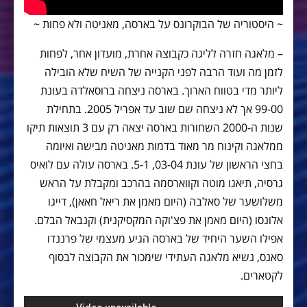
~ היסטוריה של הבוקרונס על בארסה, מאניטה ולא פחות ~
– מלאגה חזרה לליגה כקבוצה אחרת, מועדון אחר, לפחות
לזמן מה ועוד הרבה לפני הקנייה של השיח שלא הובילה
ליותר מדי בטווח הארוך. בארסה ניצחה ברוסאלדה בעונת
99-00 אך לא ניצחה שם שוב עד אפריל 2005. בתחילת
שנות ה-2000 השחורות בארסה יצאה רק עם 3 תוצאות תיקו
ממלאגה וקינוח מר מאוד בדמות מאניטה מבישה ואיומה
בחצי הראשון של עונת 03-04, 5-1. בארסה עולה עם לואיס
גרסיה, תיאגו מוטה וקווארסמה בהרכב ומקבלת על הראש
משלושער של סאלבה (היום מאמן את ריאל חאאן), דייגו
אלונסו (היום מאמן את פצ'וקה המקסיקנית) וקנבאל הבלם.
אפילו השער היחיד של בארסה הגיע מעצמי של פרננדו
סאנס, נשיא מלאגה העתידי שימכור את הקבוצה לבסוף
לקטארים.