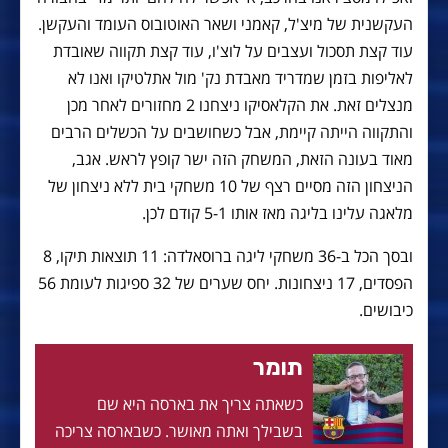
העקשנית של מיצ'ל, קאמני ושאר האוטובוס העומד והעקשן.
עוד קצת תסכול ועצבים על לוצ'ו, עוד קצת תקווה שאובדת
לאליפות בזמן שמדריד מאבדת נק' מול אתלטיקו ואנו לא
מנצלים זאת. את הקלאסיקו ניצחנו 2 מחזורים לאחר מכן
והתקווה הייתה קיימת, אבל כשחושבים על הכשלים הרבים
מאוד בעונה הזאת, המשחק הזה ישר קופץ לראש. אגב,
הניצחון הזה מסיים רצף של 10 משחקי בית ללא ניצחון של
מלאגה עלינו בליגה מאז אותו 5-1 קודם לכן.
ובסך הכל ב-36 משחקי ליגה ברוסאלדה: 11 תוצאות תיקו, 8
הפסדים, 17 ניצחונות. יחס שערים של 32 ספיגות לעומת 56
כיבושים.
תומר
כשאתה צריך את בארסה היא שם
בשבילך ואתה מאושר. כשבארסה צריכה