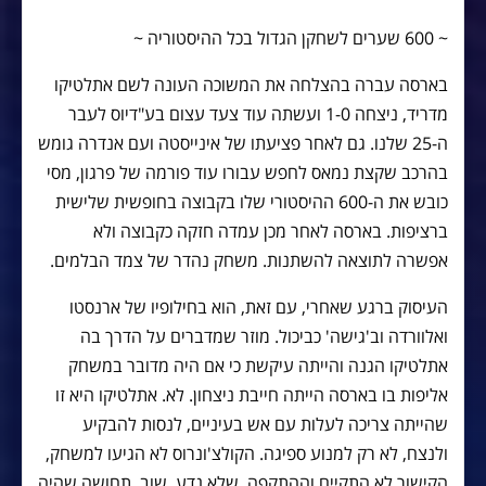
~ 600 שערים לשחקן הגדול בכל ההיסטוריה ~
בארסה עברה בהצלחה את המשוכה העונה לשם אתלטיקו
מדריד, ניצחה 1-0 ועשתה עוד צעד עצום בע"דיוס לעבר
ה-25 שלנו. גם לאחר פציעתו של אינייסטה ועם אנדרה גומש
בהרכב שקצת נמאס לחפש עבורו עוד פורמה של פרגון, מסי
כובש את ה-600 ההיסטורי שלו בקבוצה בחופשית שלישית
ברציפות. בארסה לאחר מכן עמדה חזקה כקבוצה ולא
אפשרה לתוצאה להשתנות. משחק נהדר של צמד הבלמים.
העיסוק ברגע שאחרי, עם זאת, הוא בחילופיו של ארנסטו
ואלוורדה וב'גישה' כביכול. מוזר שמדברים על הדרך בה
אתלטיקו הגנה והייתה עיקשת כי אם היה מדובר במשחק
אליפות בו בארסה הייתה חייבת ניצחון. לא. אתלטיקו היא זו
שהייתה צריכה לעלות עם אש בעיניים, לנסות להבקיע
ולנצח, לא רק למנוע ספיגה. הקולצ'ונרוס לא הגיעו למשחק,
הקישור לא התקיים וההתקפה, שלא נדע. שוב, תחושה שהיה