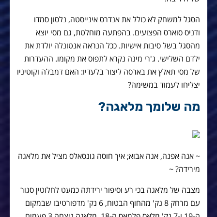
הסגל למשחק לא כולל את אנדרס אינייסטה, נלסון סמדו
ודניס סוארס הפצועים. בהפתעה מוחלטת, גם מסי יוצא
מהסגל בשל סיבות אישיות. ככל הנראה אנטונלה יולדת את
ילדם השלישי. ג'רי מינה נקרא לתפוס את מקומו. ההעדרות
של מסי תאלץ את בארסה ליצור בלעדיו: האם דמבלה וקוטיניו
יצליחו לעמוד במשימה?
מה שלומך מלאגה?
~ אנה אפנה, אנה אבוא; איך חוסה גונסאלס מציל את מלאגה
מירידה? ~
מצבה של מלאגה בכי רע וסיפור ירידתה כמעט לחלוטין סגור
עם מרחק 8 נק' מהחוף הבטוח, 6 נק' מדפורטיבו שבמקום
ה-19 ו-7 נק' מלאס פלמאס ה-18. מלאגה ניצחה 3 פעמים