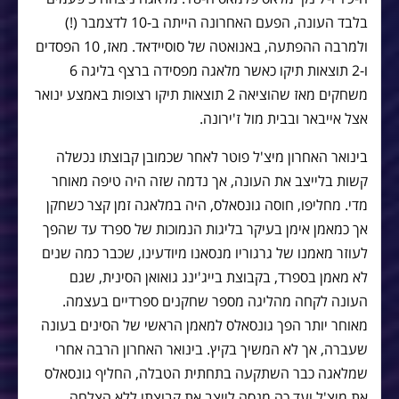
בלבד העונה, הפעם האחרונה הייתה ב-10 לדצמבר (!)
ולמרבה ההפתעה, באנואטה של סוסיידאד. מאז, 10 הפסדים
ו-2 תוצאות תיקו כאשר מלאגה מפסידה ברצף בליגה 6
משחקים מאז שהוציאה 2 תוצאות תיקו רצופות באמצע ינואר
אצל אייבאר ובבית מול ז'ירונה.
בינואר האחרון מיצ'ל פוטר לאחר שכמובן קבוצתו נכשלה
קשות בלייצב את העונה, אך נדמה שזה היה טיפה מאוחר
מדי. מחליפו, חוסה גונסאלס, היה במלאגה זמן קצר כשחקן
אך כמאמן אימן בעיקר בליגות הנמוכות של ספרד עד שהפך
לעוזר מאמנו של גרגוריו מנסאנו מיודעינו, שכבר כמה שנים
לא מאמן בספרד, בקבוצת בייג'ינג גואואן הסינית, שגם
העונה לקחה מהליגה מספר שחקנים ספרדיים בעצמה.
מאוחר יותר הפך גונסאלס למאמן הראשי של הסינים בעונה
שעברה, אך לא המשיך בקיץ. בינואר האחרון הרבה אחרי
שמלאגה כבר השתקעה בתחתית הטבלה, החליף גונסאלס
את מיצ'ל ועד כה מנסה לייצב את קבוצתו ללא הצלחה.