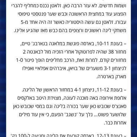
ושמות חדשים. לא עזר הרבה כאן. זלאטן נכנס כמחליף להנרי
הפצוע עוד במחצית הראשונה וכבש שער פנטסטי טיפוסי
עבורו. זלאטן גם עשה היסטוריה כאשר זה היה אחד מ-5
משחקי ליגה ראשונים ורצופים בהם כבש מאז שהגיע אלינו.
– בעונת 10-11, בארסה פוגשת במלאגה בגארבג' טיים,
מחזור 38 שהיה לפרוטוקול אחרי הזכיה מול לבאנטה 2
מחזורים קודם. למרות זאת, הרכב מחליפים הופך פיגור 1-0
לניצחון 3-1 משערים של בויאן, איברהים אפלאיי ואפילו
מארק בארטרה.
– בעונת 11-12, ניצחון 4-1 במחזור הראשון של הליגה.
אלופת אירופה באה מוכנה לעונה, מצוידת היטב באלקסיס
סאנצ'ס שכובש כאן שער בכורה בליגה וגם במסי שכובש כאן
שלושער פשוט… נלך על 'נשגב' הפעם, כי אין עוד מילים
אחרות כבר.
– בעונת 12-13, בארסה קורעת את הליגה ומגיעה ל-100 נק'