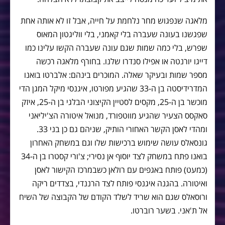
מלאגה שנפגוש מחר נלחמת על חייה, אבל זו לא אותה אחת
שפגשנו בעונה שעברה בלי קאמני, בלי ווליגטון המאוס
שפרש, בלי כמה שמות שגם עונה שעברה הקשו עלינו כמו
דייגו יורנטה או אפילו סנדרו שלנו. בחורף מלאגה רכשה
מספר שמות ובעיקר שאלה. המוכרים בינהם: אלברטו בואנו
המדרידיסטה בן ה-33 שהגיע מפורטו, איגנסי מיקל המגן הדי
מוכשר בן ה-25, מקסים לסטיין הקיצוני הבלגי בן ה-25, איזק
סאקסס הצעיר שהגיע מווטפורד, מנואל איטורה הצ'יליאני
ומהדי לאסן הקשר האחורי הותיק, שניהם גם כן בני 33.
גונסאלס עושה שימוש ברכישות שלו וגם במשחק האחרון
בואנו פתח במשחק לצד יוסוף אן נסירי; צ'ורי קסטרו בן ה-34
(כמעט) פותח באגפים עם רולאן כשבמרכז הקישור לאסן
ואיטורה. בהגנה איגנסי פותח לצד הרננדי, בצדדים ריקה
ורוסאלס שגם הוא שריד לשלד הקודם של הקבוצה של השיח
אל ת'אני. בשער רוברטו.