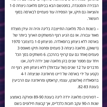
הבכירה והסגונדה, במפגשם הבא בביתם מלאגה ניצחה 1-0
והוציאה גם תיקו, אך הפסידה עוד פעמיים לבארסה בסוף
העשור.
– בשנות ה-70 מלאגה התייצבה בליגה והיה זה עידן מוצלח
מאוד עבורה. אז גם הגיע רצף המשחקים הארוך ביותר של
בארסה ללא ניצחון ברוסאלדה. מניצחון 1-0 בדצמבר 1970
(רשאק), מלאגה ניצחה 3 פעמים וסחטה תיקו מאופס 3
פעמים (אחד גם עם קרויף בהרכב). 6 משחקים בסך הכל
ויחד עם מספר שנים בהן מלאגה שוב ירדה ליגה, אנו
מדברים על 12 שנים (של עבדות?) ללא ניצחון חוץ. רצף זה
נקטע על ידי בארסה של דייגו מראדונה שניצחה 4-1
ברוסאלדה (אלשנקו, עצמי, קראסקו ומראדונה עם הרביעי)
בעונת 82-83.
– דפורטיבו מלאגה ירדה ליגה בעונת 89-90 ופורקה באמצע
שנות ה-90 עקב חובות כלכליים, אך קבוצת חילופים בשם