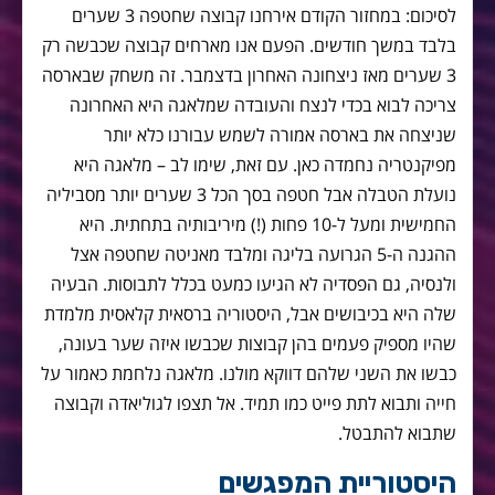
לסיכום: במחזור הקודם אירחנו קבוצה שחטפה 3 שערים
בלבד במשך חודשים. הפעם אנו מארחים קבוצה שכבשה רק
3 שערים מאז ניצחונה האחרון בדצמבר. זה משחק שבארסה
צריכה לבוא בכדי לנצח והעובדה שמלאגה היא האחרונה
שניצחה את בארסה אמורה לשמש עבורנו כלא יותר
מפיקנטריה נחמדה כאן. עם זאת, שימו לב – מלאגה היא
נועלת הטבלה אבל חטפה בסך הכל 3 שערים יותר מסביליה
החמישית ומעל ל-10 פחות (!) מיריבותיה בתחתית. היא
ההגנה ה-5 הגרועה בליגה ומלבד מאניטה שחטפה אצל
ולנסיה, גם הפסדיה לא הגיעו כמעט בכלל לתבוסות. הבעיה
שלה היא בכיבושים אבל, היסטוריה ברסאית קלאסית מלמדת
שהיו מספיק פעמים בהן קבוצות שכבשו איזה שער בעונה,
כבשו את השני שלהם דווקא מולנו. מלאגה נלחמת כאמור על
חייה ותבוא לתת פייט כמו תמיד. אל תצפו לגוליאדה וקבוצה
שתבוא להתבטל.
היסטוריית המפגשים