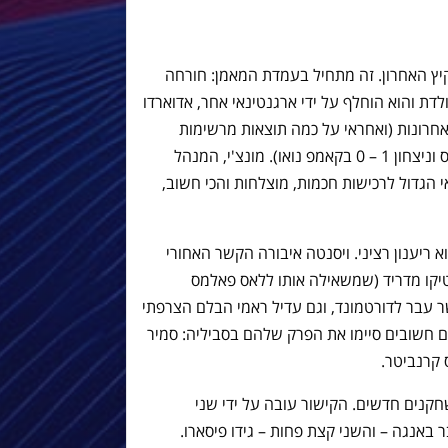
קיץ האחרון. זה מתחיל בעמדת המאמן: חורחה
דת והוא הוחלף על ידי ארגנטינאי אחר, אדוארדו
 סלטה ויגו ב-3 השנים האחרונות (ואחראי על כמה תוצאות מרשימות
שלהם נגדנו, כולל הניצחון 4 – 3 בבליידוס וניצחון 1 – 0 בקאמפ נואו). מונצ'י, המנהל
 הגדול לרכישות חכמות, מוצלחות והכי חשוב,
 ריענון רציני. ויסנטה איבורה הקשר האחורי
לטיקו מדריד (שמשאילה אותו ללאס פאלמס
שר עבר לדורטמונד, וגם עדיל ראמי הבלם הצרפתי
 חשובים סיימו את הפרק שלהם בסביליה: סמיר
ס קרנביטר.
קנים חדשים. הקישור עובה על ידי שני
ר באנגה – והשני קצת פחות – גידו פיסארו.