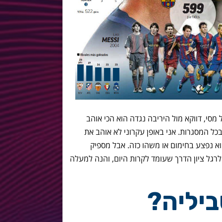
 הערב הוא בסימן משחק 600 של מסי, דווקא מול היריבה נגדה הוא הכי אוהב
יה חטפה ממנו 29 שערים בכל המסגרות. אני באופן עקרוני לא אוהב את
א נפצע בחימום או משהו כזה. אבל מספיק
לרגל ציון הדרך שעומד לקרות היום, והנה למעלה
יליה?