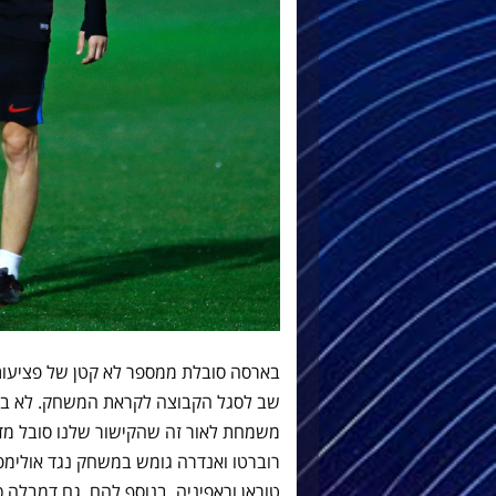
בארסה סובלת ממספר לא קטן של פציעות 
שב לסגל הקבוצה לקראת המשחק. לא ברור
משמחת לאור זה שהקישור שלנו סובל מד
רוברטו ואנדרה גומש במשחק נגד אולימפ
טוראן וראפיניה. בנוסף להם, גם דמבלה כמ