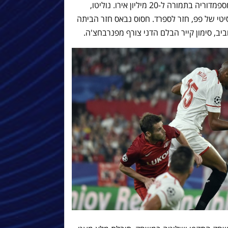
החלוץ הקולומביאני לואיס מוריאל הגיע מספמדוריה בתמורה ל-20 מיליון אירו. נוליטו,
טי של פפ, חזר לספרד. חסוס נבאס חזר הביתה
יב, סימון קייר הבלם הדני צורף מפנרבחצ'ה.