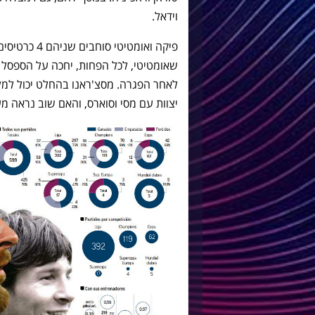
וידאל.
פיקה ואומטיט
שאומטיטי, לכל הפחות, יחכה על הספסל
לאחר הפגרה. מסצ'ראנו בהחלט יכול למל
יצוות עם מסי וסוארס, והאם שוב נראה מערך 4-4-2. לא ברור אם דאולופאו או דני