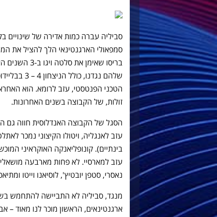
סביליה עברה כמות אדירה של שינויים ב
סמפאולי הארגנטינאי הלך להציל את המול
בריסו שאימן את
הטכני הפנטסטי, עזב לרומא. הוא האחראי
זולות, של הקבוצה בשנים האחרונות.
הסגל של הקבוצה האנדלוסית חווה גם הוא
עזב לאנגליה, ויטולו הקיצוני נמכר לאת
בינתיים). קונופליאנקה האוקראיני המוכ
עזב למארסיי. לא פחות מארבעה מושאלים
נאסרי, סטפן יובטיץ', לוסיאנו וייטו ומתיא
מנגד, סביליה לא התביישה להתחמש בשח
ארגנטינאים, הראשון מוכר לנו מאוד – אב