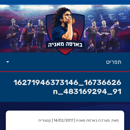
תפריט
16736626_16271946373146
91_483169294_n
מאת: מערכת בארסה מאניה | 14/02/2017 | קטגוריה: