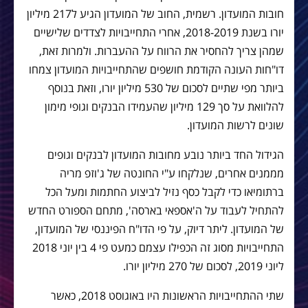
חובות המועדון. רשמית, החוב של המועדון הגיע ל217 מיליון
יורו בשנת 2018-2019, אחרי התחייבויות לצדדים שלישיים
שמהן צריך להחסיר את הרווח על ההעברות. ולמרות זאת,
דו"חות העונה הקודמת חושפים שהתחייבויות המועדון צמחו
ביותר מפי שתיים לסכום של 530 מיליון יורו, וזאת בנוסף
להלוואת על סך 129 מיליון שהעמידו הבנקים וגופי מימון
שונים לרשות המועדון.
הגידול החד ביותר נובע מחובות המועדון לבנקים וגופים
מממנים אחרים, שנלקחו ע"י החונטה של ג'וזפ מריה
ברתומיאו כדי לקבל כסף נזיל לביצוע החתמות ומעל הכל
להתחיל לעבוד על ה'אספאי בארסה', מתחם הספורט החדש
של המועדון. ליתר דיוק, על פי הדו"ח הפיננסי של המועדון,
התחייבויות מסוג זה הכפילו עצמם כמעט פי 4 בין יוני 2018
ליוני 2019, לסכום של 270 מיליון יורו.
שתי ההתחייבויות הראשונות היו באוגוסט 2018, כאשר