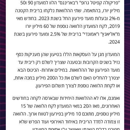
"פריקולה קפיטל גרופ" ו"בארינגס" הלוו למועדון 90 ו50
מיליון יורו, בהתאמה. שתי ההלוואות נלקחו בריבית הקטנה
מ-2% ובעלות מועד פירעון החל בשנת 2023. בחודש מאי
2019, לקח המועדון הלוואה נוספת של 60 מיליון יורו
מ"אליאנץ" ו"אמונדי" בריבית של 2.5% ומועד פירעון בשנת
2024.
המועדון מגן על העסקאות הללו בטיעון שהן מעניקות כסף
נזיל בשנים הקרובות ובטענה שצריך לשלם רק ריבית עד
מועד הפירעון של ההלוואות. במילים אחרות- הכינוס הבא
יצטרך להחליט האם לשלם את כל ה200 מיליון במכה אחת,
או לקחת הלוואה נוספת לצורך תשלום הפירעון.
ואמנם, אלו לא ההלוואות היחידות שבארסה לקחה בחודשים
האחרונים, מאז ה20 במאי המועדון לקח הלוואה של 15
מיליון נוספים, מתוכם 10 מיליון בפירעון לטווח ארוך. הלוואה
זו צמודה למדד הריבית באיחוד האירופי ועוד הפרש שלא
מפורט בדו"ח השנתי שאושר ע"י אסיפת המועדון.