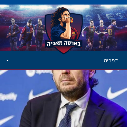
תפריט