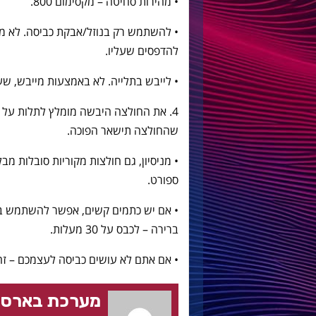
• מהירות סחיטה – מקסימום 800.
• להשתמש רק בנוזל/אבקת כביסה. לא מ
להדפסים שעליו.
• לייבש בתלייה. לא באמצעות מייבש, שע
4. את החולצה היבשה מומלץ לתלות על ק
שהחולצה תישאר הפוכה.
• מניסיון, גם חולצות מקוריות סובלות מבל
ספורט.
• אם יש כתמים קשים, אפשר להשתמש במס
ברירה – לכבס על 30 מעלות.
• אם אתם לא עושים כביסה לעצמכם – זה
מערכת בארסה