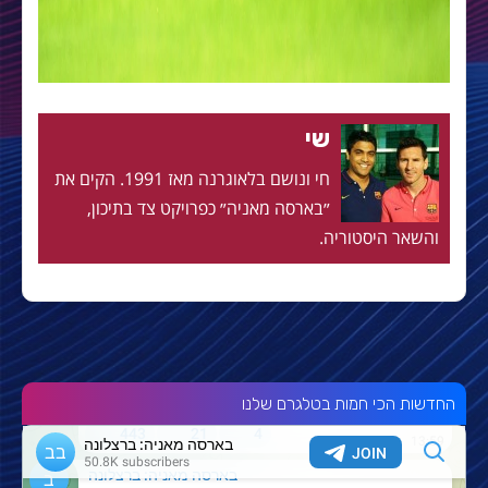
שי
חי ונושם בלאוגרנה מאז 1991. הקים את
״בארסה מאניה״ כפרויקט צד בתיכון,
והשאר היסטוריה.
החדשות הכי חמות בטלגרם שלנו