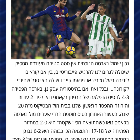
נכון שמול בארסה הנוכחית אין סטטיסטיקה מעודדת מספיק
שיכולה לגרום לנו להרגיש פייבוריטיים, בין אם קוראים
ליריבה ריאל מדריד או דינאמו קייב ויש לה חצי סגל שחיובי
לקורונה… ובכל זאת, אם בהיסטוריה עסקינן, בארסה הפסידה
4-3 לבטיס הנפלאה של הרפתן בקאמפ נואו לפני 2 עונות
והיה זה ההפסד הראשון שלנו בבית מול הבטיקוס מזה 20
שנה. בעשור האחרון בטיס חוטפת הררי שערים מול בארסה
בקאמפ נואו כשהתוצאה הכי "שקטה" היא 2-0 במחזור
הפתיחה של 17-18 והתוצאה הכי גבוהה היא 6-2 גם כן
במחזור הפתיחה בעונה שלפני כן. ממוצע שערים של 3 מצד