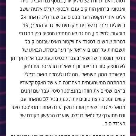
לטוטנהאם תמורת 32 מיליון יורו, בנוסף גם חאבי גרסיה
ואנטוניו ברחאן הותיקים עזבו ולבסוף, קרלס אלניה ששב
אלינו אחרי תקופה רעה בבטיס עם שער (ליגה) אחד ו-2
בישולים בלבד (בשלבים מוקדמים של גביע המלך), 19
הופעות. לחילופין, הם גם לא התחזקו מספיק בפן ההגנתי
למרות שהשיבו לספרד את ויקטור רואיס שבזמנו קיבל
תשבוחות על זמנו בויאריאל אך דעך ביכולת, הבאתו של
מרטין מונטויה שהושאל בעבר לבטיס וכעת עבר אליה אך זמן
לא מספיק טוב בברייטון וכן השאלתו מבארסה את ג'ואן
מיראנדה המגן השמאלי. מה לנו ולעמדה הזאת בכלל?
ההחתמה המשמעותית האחרונה היא של האקס קלאודיו
בראבו שסיים את חוזהו במנצ'סטר סיטי, עבר שם זמנים
קשים וזמנים קצת טובים יותר, כעת בגיל 37 מתאחד עם
מנואל פלגריני שאימן אותו במשך עונה אחת במנצ'סטר סיטי
וגם מתועדף על ג'ואל רובלס, שוערה הראשון הקודם של
האנדלוסים.