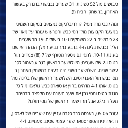
כיבושים מול 52 ספיגות. 31 שערים נכבשו לבדם רק בעשור
האחרון, במשחקי הבית (!).
ומה לגבי מדד מסי? הוורדיבלנקוס נמצאים במקום השמיני
במצעד הקבוצות מולן מסי כבש והפרעוש עומד על מאזן של
23 כיבושים ב-22 משחקים ו-10 בישולים. 19 מהשערים
הללו נכבשו בליגה ו-4 ברבע גמר גביע המלך הנהדר אי שם
בעונת 10-11. למסי גם מספר מטורף של 7 (!!!) צמדים מול
בטיס ו-2 שלושערים: השלושער הראשון בגביע כאמור לפני
עשר שנים, השלושער השני היה בעצם במשחק האחרון בו
מסי כבש מול האנדלוסים, השלושער הראשון שלו בליגה מול
בטיס, אותו 4-1 מדהים בחוץ אז סוארס כבש גולאסו מול כל
הגנת בטיס ומסי נתן את שער העונה עם הקפצה מדהימה
מעל רובלס. אבל מהו שערו הראשון של מסי מולם?
עונת 05-06, בארסה כבר סגרה עניין עם שערים של לארסון,
רונאלדיניו והסופרסטאר שער עצמי שכיכב פעמיים. 4-1