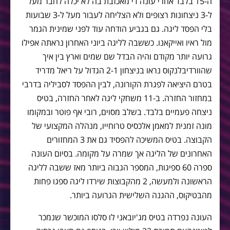
ה-15 בלבד אחרי עונה די מאכזבת בה לא יכלה לחבר מעל
ל-3 ניצחונות רצופים ולא הצליחה לעבור מעל ל-3 שבועות
בלי הפסד ליגה. גם בגביע הודחה עוד לפני שמינית הגמר
מול ראיו ואייקאנו. כששבה לליגה ביוני האחרון נראתה אפילו
גרועה יותר מקודם והיה הבדל שם שמים וארץ בין איך
שהוורדיבלנקוס נראו בניצחון 2-1 הגדול על ריאל מדריד
בטרם היציאה לפגרת הקורונה, לבין ההפסד לסביליה בדרבי
במחזור החזרה. ב-11 משחקי ליגה לאחר החזרה, בטיס
ניצחה פעמיים בלבד. בשלב מסוים, רובי אף פוטר ובמקומו
מונה זמנית למאמן אלכסיס טרוחייו, מנהלה המקצועי של
הקבוצה. בטיס המשיכה להפסיד גם את 3 המחזורים
האחרונים של הליגה אך שמרה על מקומה. בסיום העונה
ספרה 60 ספיגות, המספר הגבוה ביותר מאז ששבה לליגה
הראשונה ולמעשה, 2 מהקבוצות שירדו ליגה ספגו פחות
מהבטיקוס, ההגנה השלישית הגרועה ביותר.
העונה נפרדה בטיס מג'יובאני לו סלסו המוכשר שנמכר