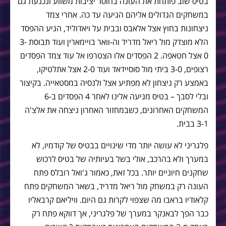
בטיס שוב פותחת את העונה בחוסר יציבות משווע ונכנעת גם
במשחקים הגדולים אליהם הגיעה עד כה. אחרי צמד
ניצחונות בחוץ אצל אלאבס ובבית על ויאדוליד, הגיע ההפסד
הלא מוצדק מול ריאל מדריד וה-וואר בויימארין ועוד תבוסת 3-
0 אצל חטאפה. 2 הפסדים אלו הצטרפו אל עוד צמד הפסדים
רצופים, 3-0 ביתי מול סוסיידאד ועוד 2-0 אצל אתלטיקו,
באמצע רק ניצחון לא מפתיע אצל ולנסיה במסטאייה. בקיצור
ובלי לסבך – בטיס מגיעה אלינו לאחר 4 הפסדים ב-6
המשחקים האחרונים, כשבמחזור האחרון ניצחה את אלצ'ה
3-1 בבית.
פלגריני לא עושה יותר מדי שינויים בבטיס של קודמיו, לא
במערך ולא בהרכב, אולי בשל בעיותיה של בטיס לרכוש
שחקנים חיוניים יותר. בכל זאת, כאמור ג'ואל רובלס פתח
העונה רק במשחק מול ריאל מדריד, בשאר המשחקים פתח
קלאודיו בראבו מה שצפוי לקרות גם היום. וויליאם קרבאליו
כבר הפך לבאנקר במערך של פלגריני, אך דווקא פתח רק