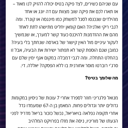
עם שניהם כשירים, לצד פיקה בטיס יכולה להזיק לנו מאוד –
אז תארו לכם את פיקה שוב מצוות עם דה יונג או אחד
מהילדים שנכנסו לסגל למשחק כמו מינגסה או קונרד. ומה
לגבי ריקי ואלניה? האם קומאן יחליט מתישהו לתת לאחד
מהם את ההזדמנות להיכנס כעוד קשר למערך, או שנמשיך
לעקור עיניים מול האין קישור של בארסה שנחתך בלי בעיה?
כמובן שגם הוספת קשר לא תפתור ישירות את הבעיה, אבל זו
בהחלט התחלה. ומה לגבי דמבלה במקום אגף ימין שלם עם
סרג'י רוברטו מוסר אחורנית בו ללא הפסקה? יאללה. די.
מה שלומך בטיס?
מנואל פלגריני חוזר לספרד אחרי 7 עונות של ניסיון במקומות
גדולים יותר וגדולים פחות. המאמן בן ה-67 שמעמדו גדל
אחרי תקופה נפלאה בויאריאל, נכשל כזכור בריאל מדריד לפני
הגעתו של מוריניו, ניסה את מזלו בפרויקט המלהיב