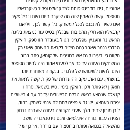
באחד מ-3 המשחקים האחרונים כשבמקום 2 קשרים
אחוריים, גידו רודריגס פותח לצד קנאלס ופקיר כשקרבאליו
מסופסל. קשה להאמין שזה מה שיקרה היום היות ונביל פקיר
אינו כשיר ולא נכנס לסגל למשחק. בלי קשר לכך, וויליאם
קרבאליו הוא חלק מהסיבות שבגללן בטיס עוד נמצאת בליגה
הראשונה ומעניין שפלגריני מטיל בעובדה הזו ספק. חואקין
הבלתי נגמר שאמר כמה מילים לקראת המשחק שאני רק
מקווה כי יבעירו קצת אש בחניכים של קומאן, פתח ברוב
המשחקים העונה עד כה אך לטעמי אמור היה להיות מסופסל
היום ולהיות לשימושו של פלגריני בנקודה מאוחרת יותר
במשחק. עם זאת, עקב ההיעדרות של פקיר, קשה לראות את
חואקין לא פותח ולכן, חואקין בימין, טייו בשמאל, סרחיו
קנאלס שנמצא בראש טבלת הבישולים עד כה עם 4 בישולים
יפתח באמצע. יש גם אופציה לתת לחואנמי לשחק. בחוד,
לורן מורון שהיה מלך שערי הקבוצה בעונה שעברה נדחק
הצידה עבור בורחה איגלסיאס ואנטוניו סנאבריה ששב
מהשאלה בגנואה ופותח ברוטציה עם בורחה, אך כן יש לו