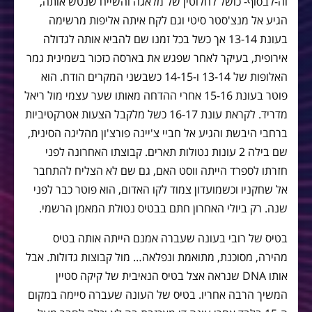
וה-לבסוף- כושל לחלוטין של מלאגה והשייח שנטש אותה,
הגיע אל מנצ'סטר סיטי וגם לקח איתה אליפות מרשימה
בעונת 13-14 אך כשל בכל זמנו שם להביא אותה לגדולה
אירופית, בעיקר לאחר שפגש את בארסה כזכור בשמינית גמר
האלופות של 13-14 ו-14-15 כשבשני המקרים הודח. הוא
פוטר בעונת 15-16 אחרי ההדחה מאותו שער עצמי מול ריאל
מדריד. לקראת עונת 16-17 כשל מלקבל הצעות אטרקטיביות
ברחבי היבשת והגיע אל חביי צ'יינה פורצ'ון מהליגה הסינית,
שם בילה 2 עונות נטולות תארים. קבוצתו האחרונה לפני
חזרתו לספרד הייתה ווסט האם, גם שם לא הצליח להתחבר
אל שחקניו וכשמועדון צמוד לקו האדום, הוא פוטר כבר לפני
שנה. רק ביולי האחרון חתם בבטיס נטולת המאמן הרשמי.
בטיס של רובי בעונה שעברה אמנם הייתה אותה בטיס
מהירה, מסוכנת, מתואמת ונפלאה… מול קבוצות גדולות. אבל
אותו DNA שנראה אצל בטיס הנאיבית של קיקה סטיין
המשיך הרבה אחריו. בטיס של העונה שעברה סיימה במקום