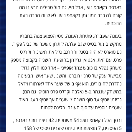
בארסה בקאמפ נואו, אבל היי, גם מול סביליה הראינו מה
קורה לה כבר המון זמן בקאמפ נואו. לא שווה הרבה בעת
הנוכחית.
בעונה שעברה, פתיחת העונה, מסי הפצוע צפה בחבריו
מתקשים מול בטיס שגם עלתה ליתרון משער של נביל פקיר.
גם סוארס לא היה בסגל וההרכב כלל את ראפיניה וקרלס
פרס. עם זאת, אנטואן גריזמן בהופעתו השניה בקבוצה מספק
משחק נפלא בו כובש צמד אופייני – אחד כמו חלוץ גדול
מבישול ענק של סרג'י רוברטו והשני, שער אישי מבעיטה
נהדרת לחיבורים. הוא אף בישל שער אחד לארתורו וידאל
במשחק שנגמר 5-2 (אלבה וקרלס פרס הוסיפו גם הם).
גריזמן יוסיף עד סוף השנה 7 שערים אך יוסיף מעט מאוד
שערים נוספים עד סוף העונה. בליגה לפחות.
ובסך הכל בקאמפ נואו: 54 משחקים. 42 ניצחונות לבארסה,
5 הפסדים, 7 תוצאות תיקו. יחס שערים פסיכי של 158