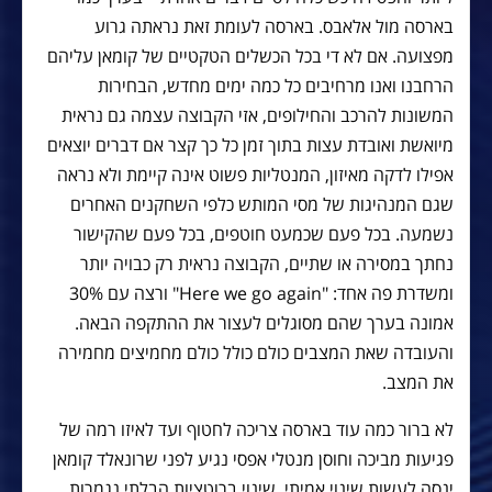
בארסה מול אלאבס. בארסה לעומת זאת נראתה גרוע
מפצועה. אם לא די בכל הכשלים הטקטיים של קומאן עליהם
הרחבנו ואנו מרחיבים כל כמה ימים מחדש, הבחירות
המשונות להרכב והחילופים, אזי הקבוצה עצמה גם נראית
מיואשת ואובדת עצות בתוך זמן כל כך קצר אם דברים יוצאים
אפילו לדקה מאיזון, המנטליות פשוט אינה קיימת ולא נראה
שגם המנהיגות של מסי המותש כלפי השחקנים האחרים
נשמעה. בכל פעם שכמעט חוטפים, בכל פעם שהקישור
נחתך במסירה או שתיים, הקבוצה נראית רק כבויה יותר
ומשדרת פה אחד: "Here we go again" ורצה עם 30%
אמונה בערך שהם מסוגלים לעצור את ההתקפה הבאה.
והעובדה שאת המצבים כולם כולל כולם מחמיצים מחמירה
את המצב.
לא ברור כמה עוד בארסה צריכה לחטוף ועד לאיזו רמה של
פגיעות מביכה וחוסן מנטלי אפסי נגיע לפני שרונאלד קומאן
ינסה לעשות שינוי אמיתי. שינוי ברוטציות הבלתי נגמרות,