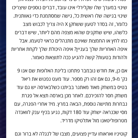
שינוי במערך שלו שקלירלי אינו עובד, דברים נוספים שיצריכו
שינוי בגישה שלו ראשית כל, גישה שמסתמנת כדי גאוותנית.
כלומר, זה בסדר לטעון ששחקן X היה צריך לכבוש מצב
כלשהו, שיש שחקנים שהוא מצפה מהם ליותר, שיש דברים
כמו לחץ או החמצות שאינם מתנהלים כראוי לטעמו. אבל
איפה האחריות שלך בעניין? איפה היכולת שלך לקחת אחריות
ולהודות בטעות? קשה להגיע ככה לתוצאות כאמור.
אם כן, את חודש נובמבר פתחנו בליגת האלופות שם אנו 9
נק' מ-9, גם אם זהו רק מספר. עוד מעט נפגוש את ריאל
בטיס במשחק מאוד מאתגר בביתנו כשלבארסה יש גם עוד
משחק חסר להזכירכם. לאחר מכן בארסה תצא אל פגרת
נבחרות מתישה נוספת, הבאה במרץ. מיד אחרי הפגרה, עם
מסי שכנראה ישחק עוד 180 דקות, נגיע בכיף ענק לוואנדה
מטרופוליטאנו מול אתלטיקו מדריד.
קוטיניו ואראוחו עדיין פצועים, מצבו של לנגלה לא ברור וגם