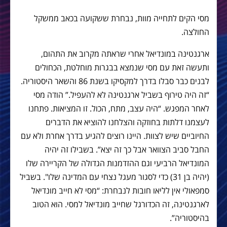
מסי הקים לתחייה מוות, נבחרת ששקועה בכאב ממשקל
החולצה.
ארגנטינה במונדיאל אחרי שראתה מקרוב את התהום,
ותעשה זאת עם מסי שנמצא בבגרות מוחלטת, הכחולים
לבנים כבר סבלו בדרך למקסיקו בשנת 86 והשאר היסטוריה.
“זה היה טירוף בשביל ארגנטינה לא להעפיל.” הודה מסי
לאחר המפגש. “היה עצב, מתח, הכול. זו המציאות. פתחנו
לעצמנו דלתות בחוזקה והצלחנו להוציא את הדברים
החיוביים שיש לצוות. היינו רוצים להגיע בדרך אחרת ולא עם
החבל סביב הצוואר אבל כך זה יצא”. בשבילו זה יהיה
המונדיאל הרביעי וגם ההזדמנות הגדולה של הקריירה שלו
(יהיה בן 31) כדי לסגור מעגל נצחי עם המדינה שלו". בשביל
סמפאולי אין לליאו חובות לנבחרת: “מסי לא חייב מונדיאל
לארגנטינה, זה הכדורגל שחייב מונדיאל למסי. הוא הטוב
בהיסטוריה”.