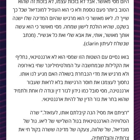
היום מסי מאושר. אבל לא בזכות עצמו, לא בזכות זה שהוא
הטוב ביותר פעם נוספת ולא כי הוא העפיל למונדיאל שכל כך
שייך לו. ליאו מאושר כי הוא מרגיש שהיום המדינה שלו ישנה
בשקט, שהיא הולכת לישון שמחה. מסי מאושר כי הוא עשה
אותך מאושר, אותי, את אבא שלי ואת כל אנשיו”. (מכתב
שנשלח לעיתון clarin).
בואו נסיים עם השטות הזו שמסי הוא לא ארגנטינאי, נחליף
את הקלילות שבמחשבה על המולטימיליונר שחי באירופה
ולא מרגיש את מדי הנבחרת בשאלה האם מגיע לנו אותו.
נחסוך לעצמנו את חוסר הרגישות בלא לראות שעבור
ארגנטינה, מסי סובל כמו נידון לגזר דין ונודה לו אחת ולתמיד
שהוא בחר את גזר הדין של להיות ארגנטינאי.
“רציתם את מסי? הנה קיבלתם אותו, לעזאזל.” שרה
הטלוויזיה הארגנטינאית בגול השלישי של ליאו. גול של
מונדיאל, של שלווה, צעקה של מדינה ששרה בקול חי את
צרותיה והצלחותיה.