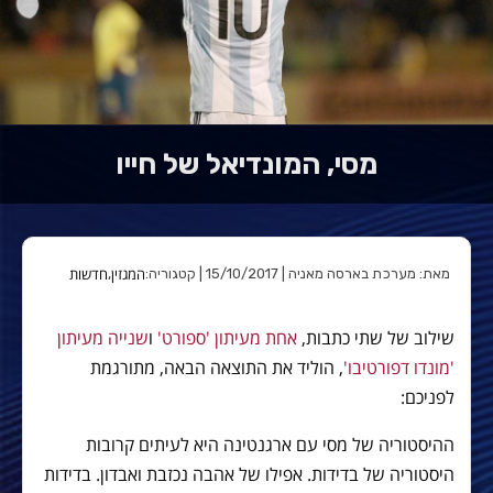
מסי, המונדיאל של חייו
המגזין
חדשות
מאת: מערכת בארסה מאניה | 15/10/2017 | קטגוריה:
,
שילוב של שתי כתבות,
אחת מעיתון 'ספורט'
ו
שנייה מעיתון
'מונדו דפורטיבו'
, הוליד את התוצאה הבאה, מתורגמת
לפניכם:
ההיסטוריה של מסי עם ארגנטינה היא לעיתים קרובות
היסטוריה של בדידות. אפילו של אהבה נכזבת ואבדון. בדידות