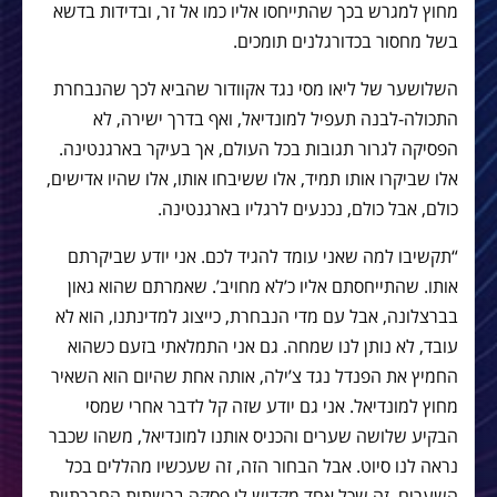
מחוץ למגרש בכך שהתייחסו אליו כמו אל זר, ובדידות בדשא
בשל מחסור בכדורגלנים תומכים.
השלושער של ליאו מסי נגד אקוודור שהביא לכך שהנבחרת
התכולה-לבנה תעפיל למונדיאל, ואף בדרך ישירה, לא
הפסיקה לגרור תגובות בכל העולם, אך בעיקר בארגנטינה.
אלו שביקרו אותו תמיד, אלו ששיבחו אותו, אלו שהיו אדישים,
כולם, אבל כולם, נכנעים לרגליו בארגנטינה.
“תקשיבו למה שאני עומד להגיד לכם. אני יודע שביקרתם
אותו. שהתייחסתם אליו כ’לא מחויב’. שאמרתם שהוא גאון
בברצלונה, אבל עם מדי הנבחרת, כייצוג למדינתנו, הוא לא
עובד, לא נותן לנו שמחה. גם אני התמלאתי בזעם כשהוא
החמיץ את הפנדל נגד צ’ילה, אותה אחת שהיום הוא השאיר
מחוץ למונדיאל. אני גם יודע שזה קל לדבר אחרי שמסי
הבקיע שלושה שערים והכניס אותנו למונדיאל, משהו שכבר
נראה לנו סיוט. אבל הבחור הזה, זה שעכשיו מהללים בכל
השערים, זה שכל אחד מקדיש לו פסקה ברשתות החברתיות,