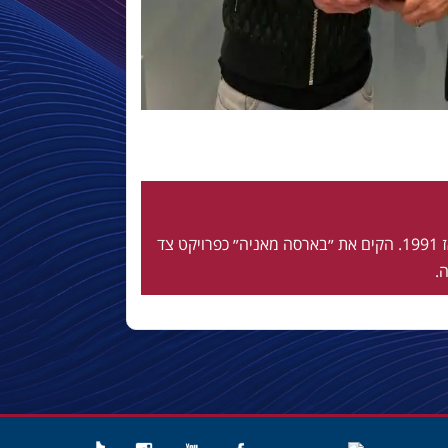
חי ונושם בלאוגרנה מאז 1991. הקים את ״בארסה מאניה״ כפרויקט צד
.