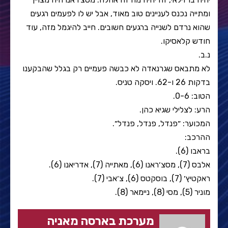
ומתייה נכנס לעניינים טוב מאוד, אבל יש לו לפעמים רגעים
שהוא נרדם לשנייה ברגעים חשובים. חייב להיגמל מזה, עוד
חודש קלאסיקו.
נ.ב.
לא מתבאס שגרנאדה לא כבשה פעמיים רק בגלל שהבקענו
בדקות 26 ו-62. ויסקה טניס.
הטוב: 0-6.
הרע: לצלילי שגיא כהן.
המכוער: ״פנדל, פנדל, פנדל״.
ההרכב:
בראבו (6).
אלבס (7), מסצ׳ראנו (6), מאתייה (7), אדריאנו (6).
ראקטיץ׳ (7), בוסקטס (6), צ׳אבי (7).
מוניר (5), מסי (8), ניימאר (8).
מערכת בארסה מאניה