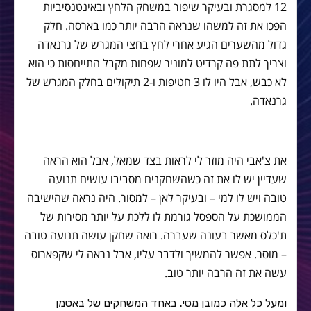
12 למסגרת ובעיקר שיפור במשחק הלחץ ובאינטנסיביות
הפכו את זה למשהו שנראה הרבה יותר כמו בארסה. חלק
גדול מהשערים הגיע אחרי לחץ בחצי המגרש של גרנאדה
וצריך לתת פה קרדיט למוניר שפחות מקבל התייחסות כי הוא
לא כבש, אבל היו לו 3 חטיפות ו-2 תיקולים בחלק המגרש של
גרנאדה.
את צ'אבי היה מוזר לי לראות בצד שמאל, אבל הוא הראה
שעדיין יש לו את זה כשהשחקנים מסביבו עושים תנועה
טובה ויש לו למי – ובעיקר לאן – למסור. היה נראה שהישיבה
הממושכת על הספסל גורמת לו ללכת על יותר מסירות של
ת'כלס מאשר בעונה שעברה. רואה שחקן עושה תנועה טובה
– מוסר. אפשר להמשיך ולדבר עליו, אבל נראה לי שקפארוס
עשה את זה הרבה יותר טוב.
ומעל כל אלה כמובן מסי. באחד המשחקים של באטמן