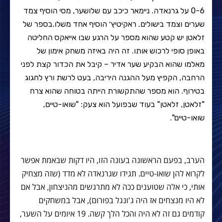
0-6 על גרנאדה. ניימאר כיכב עם שלושער, מסי הוסיף צמד
שערים וצמד בישולים. ראקיטיץ׳ הוסיף אחד משלו.בספר של
זלאטן יש קטע שהוא מספר על הרגע שבו אייאקס החליטה
באופן סופי לרכוש אותו. זה היה באיזה משחק אימון של
מאלמו שהוא הבקיע שער אדיר – קיבל את הכדור קצת לפני
הרחבה, הקפיץ מעל ההגנה היריבה, בעט לרשת ורץ לחגוג
בטירוף. הוא מספר שהתקשורת הייתה בטוחה שהוא צרח
"זלאטן, זלאטן" בעוד שבפועל הוא צעק: "שואו-טיים,
שואו-טיים".
הערב, בפעם הראשונה בעונה הזו, היו דקות שבאמת אפשר
לקרוא להן שואו-טיים. תגידו שגרנאדה לא מדד (שזה מצחיק
אותי, כי אלה שטוענים ככה לא מתרגשים מהניצחון, אבל אם
לא היו מנצחים אז היה ג'ונגל בפורום), אבל במשחקים
קודמים גם זה לא היה והכל הלך קשה. 19 איומים על השער,