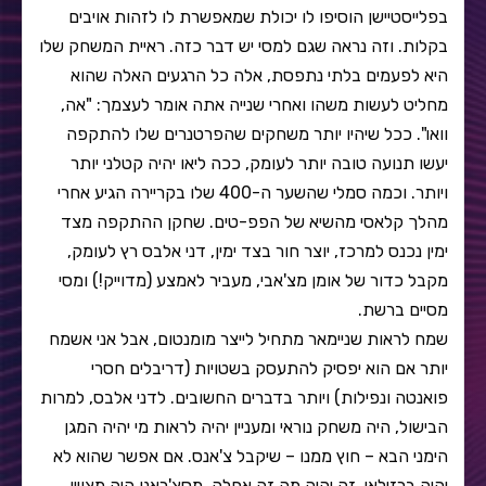
בפלייסטיישן הוסיפו לו יכולת שמאפשרת לו לזהות אויבים
בקלות. וזה נראה שגם למסי יש דבר כזה. ראיית המשחק שלו
היא לפעמים בלתי נתפסת, אלה כל הרגעים האלה שהוא
מחליט לעשות משהו ואחרי שנייה אתה אומר לעצמך: "אה,
וואו". ככל שיהיו יותר משחקים שהפרטנרים שלו להתקפה
יעשו תנועה טובה יותר לעומק, ככה ליאו יהיה קטלני יותר
ויותר. וכמה סמלי שהשער ה-400 שלו בקריירה הגיע אחרי
מהלך קלאסי מהשיא של הפפ-טים. שחקן ההתקפה מצד
ימין נכנס למרכז, יוצר חור בצד ימין, דני אלבס רץ לעומק,
מקבל כדור של אומן מצ'אבי, מעביר לאמצע (מדוייק!) ומסי
מסיים ברשת.
שמח לראות שניימאר מתחיל לייצר מומנטום, אבל אני אשמח
יותר אם הוא יפסיק להתעסק בשטויות (דריבלים חסרי
פואנטה ונפילות) ויותר בדברים החשובים. לדני אלבס, למרות
הבישול, היה משחק נוראי ומעניין יהיה לראות מי יהיה המגן
הימני הבא – חוץ ממנו – שיקבל צ'אנס. אם אפשר שהוא לא
יהיה ברזילאי, זה יהיה מה זה אחלה. מסצ'ראנו היה מצויין