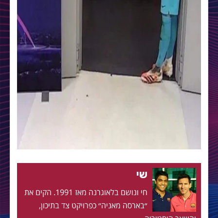
שי
חי ונושם בלאוגרנה מאז 1991. הקים את
״בארסה מאניה״ כפרויקט צד בתיכון,