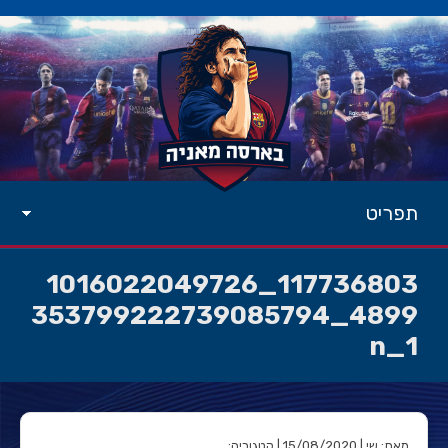
תפריט
117736803_1016022049726
4899_353799222739085794
1_n
מאת: שי | 15/08/2020 | קטגוריה: