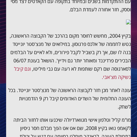
עם ההתקדמות בשנים ובמיוחד בתקופה עם הקאדטים לצד מסי
וססק, חזר אחורה לעמדת הבלם.
בקיץ 2004, מחשש לחוסר מקום בהרכב של הקבוצה הראשונה,
נטש לחממה של אלכס פרגוסון. במילואים של מנצ'סטר יונייטד
בנה לו שם, אך רק בשביל לקבל פירורים, ולא לאיים על הבלמים
הבכירים פרדיננד ומאוחר יותר גם וידיץ'. הושאל בעונת 06/07
לסארגוסה שם רקם שותפות לא רעה עם גבי מיליטו,
וגם קיבל
נשיקה מצ'אבי.
עונה לאחר מכן חזר לקבוצה הראשונה של מנצ'סטר יונייטד. בכל
העונה החלומית של השדים האדומים קיבל רק 9 הזדמנויות
לשחק.
מו"מ קליל וטלפון אישי מגווארדיולה שיכנעו אותו לחזור הביתה
לקאמפ נואו בקיץ 2008, שם אט אט הפך מבלם חסר ניסיון
בתחילת העונה, לבאנקר מוחלט בסיומה עם דגש על יכולת