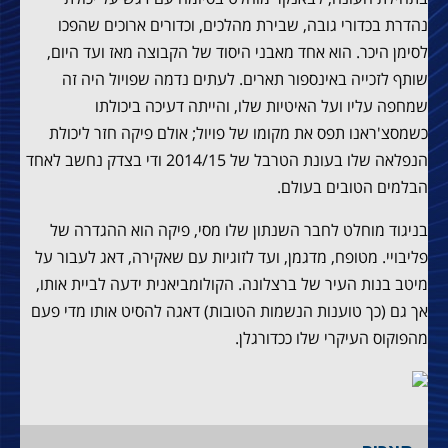
נהדרת בכדורי גובה, שבירת מהלכים, וכדורים ארוכים שהפכו
לסימן היכר. הוא אחד מאבני היסוד של הקבוצה מאז ועד היום,
שותף לזכייה באינספור תארים. לעתים נדמה שפויול היה זה
שמחפה עליו ועל האיטיות שלו, והייתה דעיכה ביכולתו
כשמסצ'ראנו תפס את מקומו של פויול; אולם פיקה חזר ליכולת
הנפלאה שלו בעונת הטרבל של 2014/15 ודי בצדק נחשב לאחד
הבלמים הטובים בעולם.
בניגוד מוחלט לחבר השנתון שלו מסי, פיקה הוא ההגדרה של
פליבויי. מטופח, מדגמן, ועד לזוגיות עם שאקירה, דאג לעבור על
מיטב בנות העיר של ברצלונה. הקולומביאנית ידעה לביית אותו,
אך גם (כך טוענות הנשמות הטובות) דאגה להסיט אותו מדי פעם
מהפוקוס העיקרי שלו ככדורגלן.