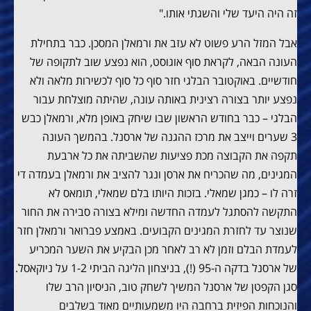
זה היה היעד שלי והשגתי אותו."
אבל המזל הרע פשוט לא עזב את ורמאלן המסכן. כבר בתחילת
העונה הבאה, לקראת סוף אוגוסט, הוא נפצע שוב לתקופה של
חודשיים. באוקטובר הבלגי חזר סוף כל סוף לכשירות מלאה ולא
נפצע יותר בצורה רצינית באותה עונה, שהיתה מוצלחת עבור
הבלגי – כבר בחודש הראשון שבו שיחק באופן מלא, ורמאלן כבש
3 שערים וייצב את מרכז ההגנה של ארסנל. בהמשך העונה
תקפה את הקבוצה מכת פציעות שהשביתה את כל ארבעת
המגינים, מה שהכריח את ארסן ונגר להציב את ורמאלן בעמדה די
זרה לו – כמגן שמאלי. בזכות היותו בלם שמאלי, תומאס לא
התקשה להסתגל לעמדה החדשה ומילא בצורה סבירה את החור
שנוצר עד לחזרת המגינים הקבועים. באמצע פברואר ורמאלן חזר
לעמדת הבלם וזמן לא רב לאחר מכן הבקיע את השער המכריע
של ארסנל בדקה ה-95 (!), בניצחון הליגה הביתי 1-2 על ניוקאסל.
סגן הקפטן של ארסנל המשיך לשחק טוב, הניסיון הרב שלו
והנוכחות הפיזית ברחבה היו משמעותיים מאוד בשלבים