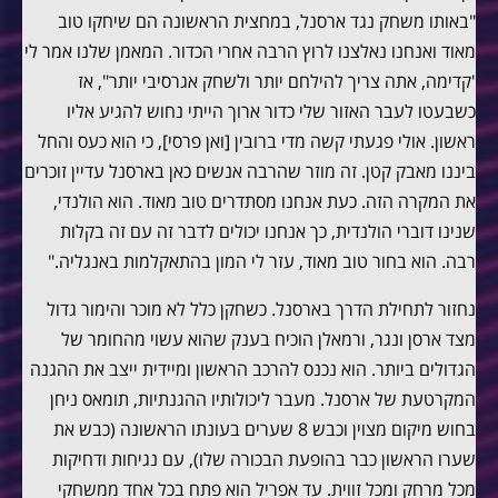
"באותו משחק נגד ארסנל, במחצית הראשונה הם שיחקו טוב
מאוד ואנחנו נאלצנו לרוץ הרבה אחרי הכדור. המאמן שלנו אמר לי
'קדימה, אתה צריך להילחם יותר ולשחק אגרסיבי יותר", אז
כשבעטו לעבר האזור שלי כדור ארוך הייתי נחוש להגיע אליו
ראשון. אולי פגעתי קשה מדי ברובין [ואן פרסי], כי הוא כעס והחל
ביננו מאבק קטן. זה מוזר שהרבה אנשים כאן בארסנל עדיין זוכרים
את המקרה הזה. כעת אנחנו מסתדרים טוב מאוד. הוא הולנדי,
שנינו דוברי הולנדית, כך אנחנו יכולים לדבר זה עם זה בקלות
רבה. הוא בחור טוב מאוד, עזר לי המון בהתאקלמות באנגליה."
נחזור לתחילת הדרך בארסנל. כשחקן כלל לא מוכר והימור גדול
מצד ארסן ונגר, ורמאלן הוכיח בענק שהוא עשוי מהחומר של
הגדולים ביותר. הוא נכנס להרכב הראשון ומיידית ייצב את ההגנה
המקרטעת של ארסנל. מעבר ליכולותיו ההגנתיות, תומאס ניחן
בחוש מיקום מצוין וכבש 8 שערים בעונתו הראשונה (כבש את
שערו הראשון כבר בהופעת הבכורה שלו), עם נגיחות ודחיקות
מכל מרחק ומכל זווית. עד אפריל הוא פתח בכל אחד ממשחקי