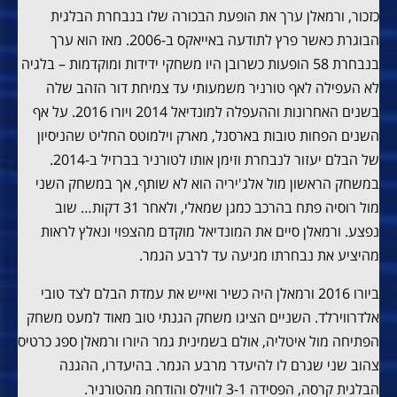
כזכור, ורמאלן ערך את הופעת הבכורה שלו בנבחרת הבלגית
הבוגרת כאשר פרץ לתודעה באייאקס ב-2006. מאז הוא ערך
בנבחרת 58 הופעות כשרובן היו משחקי ידידות ומוקדמות – בלגיה
לא העפילה לאף טורניר משמעותי עד צמיחת דור הזהב שלה
בשנים האחרונות וההעפלה למונדיאל 2014 ויורו 2016. על אף
השנים הפחות טובות בארסנל, מארק וילמוטס החליט שהניסיון
של הבלם יעזור לנבחרת וזימן אותו לטורניר בברזיל ב-2014.
במשחק הראשון מול אלג'יריה הוא לא שותף, אך במשחק השני
מול רוסיה פתח בהרכב כמגן שמאלי, ולאחר 31 דקות… שוב
נפצע. ורמאלן סיים את המונדיאל מוקדם מהצפוי ונאלץ לראות
מהיציע את נבחרתו מגיעה עד לרבע הגמר.
ביורו 2016 ורמאלן היה כשיר ואייש את עמדת הבלם לצד טובי
אלדרווירלד. השניים הציגו משחק הגנתי טוב מאוד למעט משחק
הפתיחה מול איטליה, אולם בשמינית גמר היורו ורמאלן ספג כרטיס
צהוב שני שגרם לו להיעדר מרבע הגמר. בהיעדרו, ההגנה
הבלגית קרסה, הפסידה 3-1 לווילס והודחה מהטורניר.