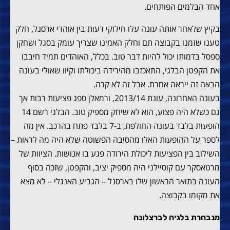
אחד הבלמים הפותחים.
בקיץ שלאחר אותה עונה עלו חילוקי דעות בין אוהדי ארסנל, חלק
טענו שזמנו בקבוצה תם וחלק האמינו שצריך עומק בסגל ושחקן
ספסל בדמותו יכול להיות דבר טוב. בכלל, האוהדים תמיד חיבבו
את הקפטן הבלגי, התאכזבו מהירידה ביכולתו וקיוו שאולי בעונה
הבאה זה ייראה אחרת. אבל זה לא קרה.
בעונה האחרונה, עונת 2013/14, ורמאלן ספג פציעות רבות אך
גם כשלא היה פצוע, הוא לא שיחק מספיק טוב. הבלגי רשם 14
הופעות בלבד בעונה החולפת, ב-7 בלבד פתח בהרכב. אין מה
לספר על ההופעות האלו מהסיבה הפשוטה שלא היה מה לראות –
השילוב בין הפציעות ליכולת הירודה פגע בו אנושות. הציוות של
מרטאסקר עם קוסיילני היה מספיק יציב, והקפטן, שזכה בסוף
העונה בתואר הראשון שלו בארסנל – הגביע האנגלי – לא מצא
את מקומו בקבוצה.
מנבחרת בלגיה לברצלונה