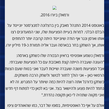
ורמאלן ביורו 2016.
באוגוסט 2014 התנהל מאבק בין ברצלונה למנצ'סטר יונייטד על
הבלם הבלגי. למרות בעיית הפציעות שלו, שני המועדונים רצו
אותו וארסן ונגר אף הודה שיונייטד היתה קרובה יותר להחתים
אותו, אך השחקן בחר בבארסה ועבר אליה תמורת כ-19 מיליון יורו.
ורמאלן נשמע אופטימי בראיון הבכורה שלו כשחקן בארסה:
"העונה שעברה הייתה קצת מאכזבת עם כל הפציעות שעברתי.
אבל הפציעות משנה שעברה שייכות לעבר ואני בטוח שעם הצוות
הרפואי כאן – אני הולך לחזור לכושר ולשחק הרבה משחקים.
כשחקן כדורגל אתה רוצה להיות כמה שיותר על המגרש. זה לא
נחמד להיות פצוע ולהישאר בצד. אני בא לכאן כדי לפתוח דף חדש
ואני מקווה שתהיה לי כאן תקופה נהדרת."
אולם על אף כל האופטימיות, בסופו של דבר, כמו שהאוהדים ציפו