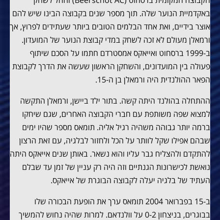
באקדמיית הנוער שלה. תוך מספר שנים בקבוצה הבינו שיש להם
אוצר בידיים, ואת אחד הבלמים הטובים ביותר שעתידים לפרוץ, אך
ורמאלן מעולם לא זכה לשחק במדי קבוצת הנוער של המועדון.
ב-1999 ברסחוט ואייאקס אמסטרדם חתמו על הסכם שיתוף
פעולה בין המועדונים, והשחקן הראשון שעשה את הדרך לקבוצת
הפאר ההולנדית היה ורמאלן בן ה-15.
ההתחלה בהולנד היתה קשה. בתור ילד ביישן, ורמאלן התקשה
למצוא שפה משותפת עם חברי הקבוצה האחרים, שגם שיחקו
ברמה יותר גבוהה משהיה רגיל אליה. תומאס מספר שהיו ימים
שבהם אפילו שקל לוותר על הכל ולחזור לבלגיה, עם זאת הרצון
להתקדם ולהצליח גבר עליו והוא נשאר. באותן שנים אייאקס היתה
נואשת לכישרונות הגנתיים וזה היה רק עניין של זמן עד שבלם
העתיד של בלגיה יעלה לקבוצה הבוגרת של אייאקס.
ב-15 בפברואר 2004 תומאס ערך את הופעת הבכורה שלו
בבוגרים, בניצחון 0-2 על וולנדאם. למרות שהיה נחוש להמשיך