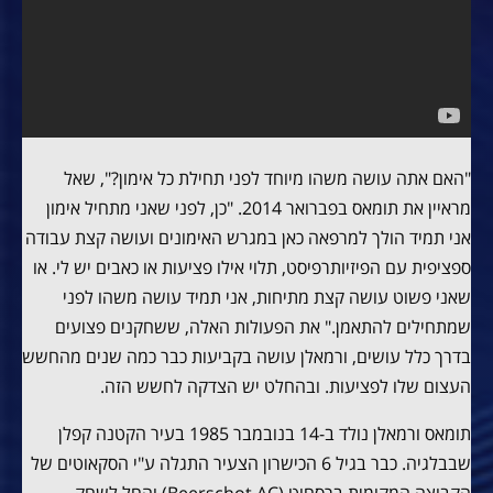
"האם אתה עושה משהו מיוחד לפני תחילת כל אימון?", שאל
מראיין את תומאס בפברואר 2014. "כן, לפני שאני מתחיל אימון
אני תמיד הולך למרפאה כאן במגרש האימונים ועושה קצת עבודה
ספציפית עם הפיזיותרפיסט, תלוי אילו פציעות או כאבים יש לי. או
שאני פשוט עושה קצת מתיחות, אני תמיד עושה משהו לפני
שמתחילים להתאמן." את הפעולות האלה, ששחקנים פצועים
בדרך כלל עושים, ורמאלן עושה בקביעות כבר כמה שנים מהחשש
העצום שלו לפציעות. ובהחלט יש הצדקה לחשש הזה.
תומאס ורמאלן נולד ב-14 בנובמבר 1985 בעיר הקטנה קפלן
שבבלגיה. כבר בגיל 6 הכישרון הצעיר התגלה ע"י הסקאוטים של
הקבוצה המקומית ברסחוט (Beerschot AC) והחל לשחק