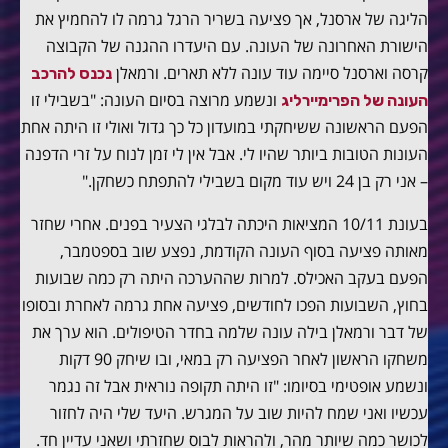
הליגה של ארסנל, אך פציעה בשריר הרגל גרמה לו להחמיץ את
הישורת האחרונה של העונה. עם היעדרו ההגנה של הקבוצה
קרסה וארסנל סיימה עוד עונה ללא תארים. ורמאלן
נכנס להרכב
ונשמע מרוצה בסיום העונה: "בשבילי זו
העונה של הפרימיירליג
הפעם הראשונה ששיחקתי במועדון כל כך גדול ואולי זו היתה אחת
העונות הטובות ביותר שהיו לי. אבל אין לי זמן לנוח על זרי הדפנה
– אני רק בן 24 ויש עוד מקום בשבילי להתפתח כשחקן."
בעונת 10/11 המציאות היכתה לבלגי הצעיר בפנים. אחרי שחזר
מאותה פציעה בסוף העונה הקודמת, נפצע שוב בספטמבר,
הפעם בעקב האכילס. למרות שההערכה היתה רק כמה שבועות
בחוץ, השבועות הפכו לחודשים, פציעה אחת גרמה לאחרת ובסופו
של דבר ורמאלן בילה עונה שלמה בחדר הטיפולים. הוא ערך את
משחקו הראשון לאחר הפציעה רק במאי, ובו שיחק 90 דקות
ונשמע אופטימי בסיומו: "זו היתה תקופה נוראית אבל זה נגמר
עכשיו ואני שמח להיות שוב על המגרש. היעד שלי היה לחזור
לכושר כמה שיותר מהר, ולהראות לבוס שחזרתי ושאני עדיין חד.