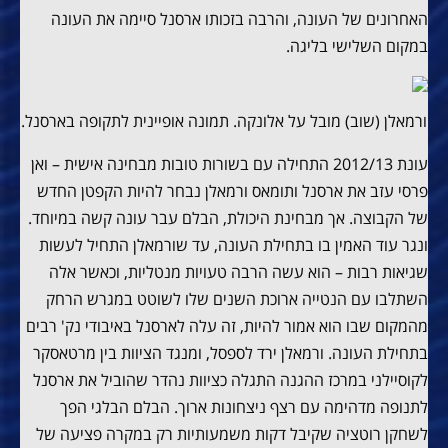
האחרונים של העונה, והרבה בזכותו ארסנל סיימה את העונה
במקום השלישי בליגה.
ורמאלן (שוב) מובל על אלונקה. תמונה אופיינית לתקופה בארסנל.
עונת 2012/13 התחילה עם בשורות טובות מבחינה אישית – ואן
פרסי עזב את ארסנל ותומאס ורמאלן נבחר להיות הקפטן החדש
של הקבוצה. אך מבחינת היכולת, הבלם עבר עונה קשה במיוחד.
ונגר עוד האמין בו בתחילת העונה, עד שורמאלן התחיל לעשות
שגיאות רבות – הוא עשה הרבה טעויות מנטליות, וכאשר אלה
השתלבו עם הנטייה ארוכת השנים שלו לשוטט במגרש הרחק
מהמקום שבו הוא אמור להיות, זה עלה לארסנל באיבודי נק' רבים
בתחילת העונה. ורמאלן ירד לספסל, ומנגד הציוות בין מרטאסקר
לקוסיילני במרכז ההגנה התגלה כציוות נהדר שהוביל את ארסנל
לתנופה מדהימה עם רצף ניצחונות ארוך. הבלם הבלגי הפך
לשחקן רוטציה שקיבל דקות משמעותיות רק במקרה פציעה של