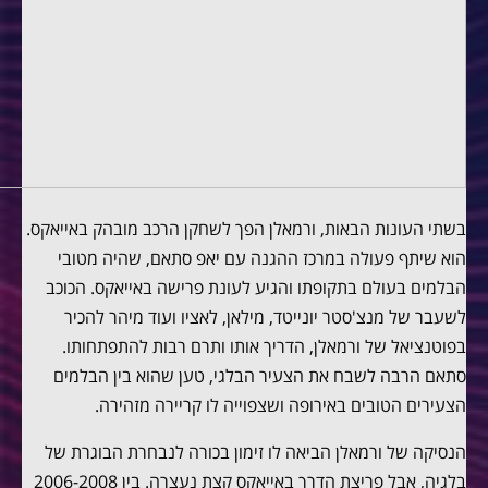
בשתי העונות הבאות, ורמאלן הפך לשחקן הרכב מובהק באייאקס.
הוא שיתף פעולה במרכז ההגנה עם יאפ סתאם, שהיה מטובי
הבלמים בעולם בתקופתו והגיע לעונת פרישה באייאקס. הכוכב
לשעבר של מנצ'סטר יונייטד, מילאן, לאציו ועוד מיהר להכיר
בפוטנציאל של ורמאלן, הדריך אותו ותרם רבות להתפתחותו.
סתאם הרבה לשבח את הצעיר הבלגי, טען שהוא בין הבלמים
הצעירים הטובים באירופה ושצפוייה לו קריירה מזהירה.
הנסיקה של ורמאלן הביאה לו זימון בכורה לנבחרת הבוגרת של
בלגיה, אבל פריצת הדרך באייאקס קצת נעצרה. בין 2006-2008