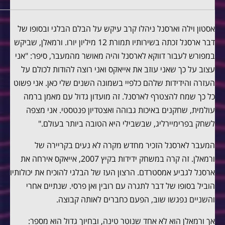
אסטון וילה וארסנל ניהלו קרב עיקש על הבלם הבלגי ובסופו של
דבר ארסנל זכתה בשירותיו תמורת 12 מיליון יורו. ורמאלן, שביקש
במפורש לעבור דווקא לארסנל והיה מאושר מהמעבר, סיפר: "אני
עצוב על כך שאני עוזב את אייאקס ואני רוצה להודות לכולם על
העזרה והידידות שלהם כלפיי בשמונה השנים שלי כאן. אני פשוט
כל כך שמח להצטרף לארסנל. זה מועדון גדול עם מאמן ברמה
עולמית, שחקנים באיכות גבוהה ואצטדיון פנטסטי. אני מצפה
לשחק בפרימיירליג, שבשבילי היא הטובה ביותר בעולם."
המעבר לארסנל הזכיר מחדש מקרה לא נעים בקריירה של
ורמאלן. זה קרה במשחק ידידות בקיץ 2007, אייאקס אירחה את
ארסנל לגביע אמסטרדם. הרצון העז של הבלגי להוכיח את יכולותיו
הוביל בסופו של דבר לתגרה עם רובין ואן פרסי. שנתיים אחרי
והשניים נפגשו שוב, הפעם כחברים לאותה קבוצה.
אך ורמאלן הוא לא אחד שנוטר טינה, ובחיוך גדול הוא מספר: