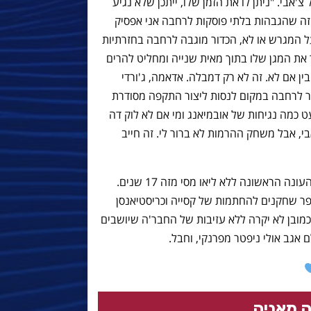
אבי. "ניתן לו את הזמן שלו, ייתכן שלא נגיע
וח זה שהגבהות בלתי פוסקות לרחבה אני אפסיק
 על המגרש או לא, הכדור מוגבה לרחבה בחזרתיות
את המגן שלו בתוך מאית שנייה ומחליט להרים
ן אם לא. זה לא רק דמבלה. אדאמה, ג'ורדי
ור לרחבה במקום לנסות ליצור התקפה מסודרת
כמה נגיחות של אובמיאנג ומי אם לא לוק דה
בי, אבל משחק ההרמות לא ברור לי. זה חייב
אני אישית מרוצה מעונה זו שכאמור היא העונה הראשונה ללא ליאו מסי מזה 17 שנים.
פר שחקנים להחתמות של קסייה וכריסטיאנסן
 כמובן לא יקרה ללא עזיבות של החבר'ה שיושבים
אגב אולי ניפטר מפרנקי, וחבל.
 מאניה