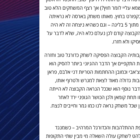
שמא עליי לומר חוץ?) אך רצף המשחקים הלא טוב
רנקפורט בחוץ. מאותו משחק בארסה לא נראיתה
אותו דבר, כאשר היא הפסידה 3 משחקים מתוך 5 בליגה – וגם כשהיא ניצחה זה לא היה
קבוצה קודם לכן נעלם כלא היה, שלא לדבר על
קו ולא חזרו.
תיה הקבוצה הפסיקה לשחק כדורגל טוב וחזרה
 התקפיים אך הדבר ההגיוני ביותר להסיק הוא
'אבי וכמובן ההחתמות הטריות דני אלבס, פראן
בות גדולה מאוד לצאת למגרש ולטרוף אותו,
בר נוסף הוא שככל הנראה הקבוצה לא הייתה
 תחת קומאן ולכן הכושר הגופני ירד לאחר
ון שכל משחק נראה לנו כמו גמר וחייבים לנצח.
ת ההתלהבות והכדורגל המרהיב – כשמנגד
הלהט לשחק) עולה השאלה מי מבין שתי התקופות