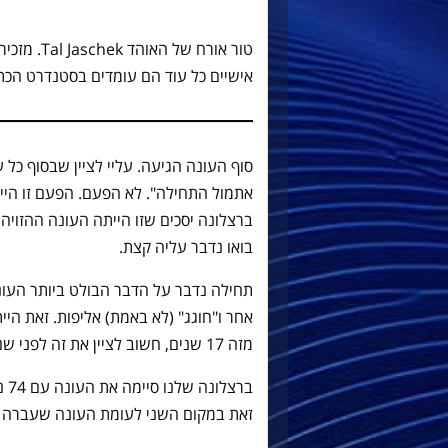
טור אורח ש
אישיים כל עוד הם עומדים בסטנדרט הכת
סוף העונה הגיעה. עליי לציין שבסוף כל ע
אתמול התחילה". לא הפעם. הפעם זו היית
ברצלונה יסכים שזו הייתה העונה ההזויה 
בואו נדבר עליה קצת.
תחילה נדבר על הדבר הבולט ביותר העו
אחר ו"חוגג" (לא באמת) אליפות. זאת הי
מזה 17 שנים, חשוב לציין את זה לפני שנצלול פנימה.
זאת במקום השני לעומת העונה שעברה ב