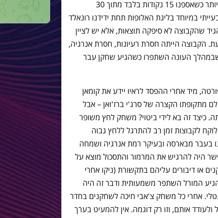
עונת 2021/22 התחילה בצורה עגומה ביותר כשאספנו 15 נקודות בלבד מתוך 30
 למצב בעייתי במיוחד בליגת האלופות תחת ידידנו רונאלד
גיד שהקבוצה לא סיפקה תוצאות, אלא יש לציין
. הקבוצה הייתה חסרת רעיונות, חסרת אנרגיה,
 שבמהלך העונה השתפרו כשהגיע שחקן עבר
טה, מיד אחרי ההפסד לראיו יידע את קומאן
ם מתקופתו הקצרה של סרג'י ברז'ואן – אבל
. כיצד זה בא לידי ביטוי? משחק לחץ משופר
לוקח לקבוצות זמן רב להתרגל ללחץ גבוה
נו בעבר מבארסה ובעיקר רמת אנרגיה ושמחה
פשר היה להרגיש את המרמור והתסכול מוצא על
ם או דיבורים עליהם בתקשורת (ניקו אחרי
הגיע המורל השתפר משמעותית ודבר זה היה
נטלי. אחרי כל משחק צ'אבי חיכה לשחקנים בחדר
לעודד אותם, וזו רק דוגמה. אין להמעיט בערך