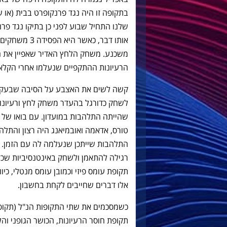
בתקופה זו היה נגד פרנקופרט בבית (או 
שלנו התחיל שבוע לפני כן בתיקו נגד פ
משכנע. משחק הלחץ האדיר שאפיין את ה
הרעיונות ההתקפיים שנעלמו אחרי הקלאסי
קשה לשים את האצבע על הסיבה שבעקבו
לשחק כדורגל בהעדר משחק לחץ ורעיונות
שהייתה התלהבות במועדון. עם בואו של צ
טורס, אדאמה ואובמיאנג היה רצון והתלה
התלהבות שייתכן שנעלמה לה עם הזמן. ד
רגילה להתאמן ולשחק באינטנסיביות שכזו
תקופת עומס פיזי וכמובן עומס מנטלי, כיו
אלו דברים שחייבים לקחת בחשבון.
כשמסכמים את שתי התקופות הנ"ל (תקופ
תקופת חוסר הרעיונות, הכושר הגופני ו