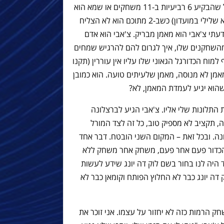
זה צ'אבי הרננדז. האם הוא המאמן הגדול שהבקיע 6 רביעיות ב-11 משחקים או שמא הוא
מי שהפסיד 3 משחקים רצופים בבית (שיא שלילי במועדון) כשב-2 מתוכם הוא לא הצליח
עתי צ'אבי הוא מאמן מבריק. צ'אבי הוא אדם
 מהשחקנים שלו, איך לגרום להם להרגיש שמחים
 למוח הכדורגל הגאוני שלו עליו אין עוררין (תקנו
מאמן לא מנוסה, מאמן שלעיתים טועה. הוא כמובן
שהוא יגיע לעמדת המאמן, לא?
התלונות שלי אליו. צ'אבי הגיע לברצלונה
, תקציב לא מספיק טוב, כל זה לצד המורל
נה. ובכל זאת – המקום השני הובטח. דבר אחד
 הכדור פעם אחר פעם, משחק אחר משחק ללא
היה לנו בחור בשם לוק דה יונג שידע לעשות
 דה יונג כבר לא החלוץ הפותח וקומאן כבר לא
ק הרמות כזה לא יחזור על עצמו. אני זוכר את