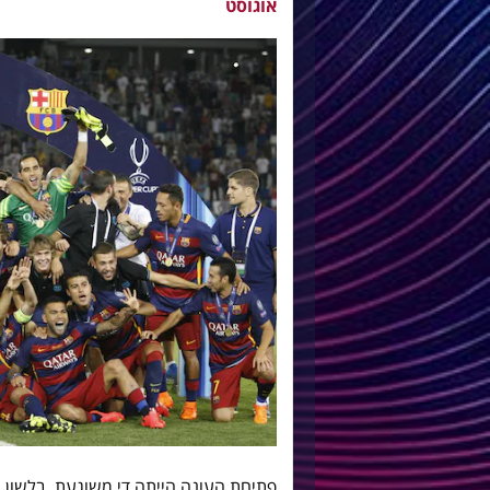
אוגוסט
פתיחת העונה הייתה די משוגעת, בלשון ה