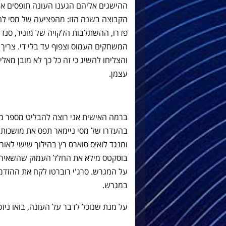
ההישגים אליהם הגענו העונה תופסים או
הקבוצה בשנה הזו: מהפציעה של מסי לחו
פדרו, ההשתלבות הלקויה של מוניר, סנד
המשחקים העמוס וצפוף עד בלי די. צריך
והצליחו להשיג כי זה כל כך לא מובן מאלי
עצמן.
ברמה האישית אני רוצה להבליט מספר מגמ
בהעדרו של מסי ניימאר תפס את מושכות
ומנגד לואיס סוארס רץ בהילוך שישי לאו
בוסקטס מילא את החלל העמוק שהשאיר צ'
על המגרש. סרג'י רוברטו לקח את ההזדמנ
במגרש.
על מנת שנוכל לדבר על העונה, בואו ניז