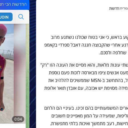
החדשות הכי חמ
חדשות
וע בראש, כי אני בטוח שכולנו נשתגע מרוב
 רגע אחרי שהקבוצה חגגה דאבל ספרדי בקאמפ
 שחלפה ולסכם.
י עונות מלאות, והוא מסיים את העונה הזו "רק"
א מעט אנשים ציפו מבארסה לזכות פעם נוספת
בטרבל. זה כלל לא מונפץ, בהתחשב בסגל, בהתחשב ב-MSN שממשיכים להלהיב את
ידה מסוימת יש אכזבה, עם אובדן תואר אלופת
רים המשמעותיים בהם זכינו. בעיניי הם הלחם
אליפות, שמעידה על המון מאפיינים חשובים
נחישות, רעב מתמשך ואיכות בלתי מתפשרת.