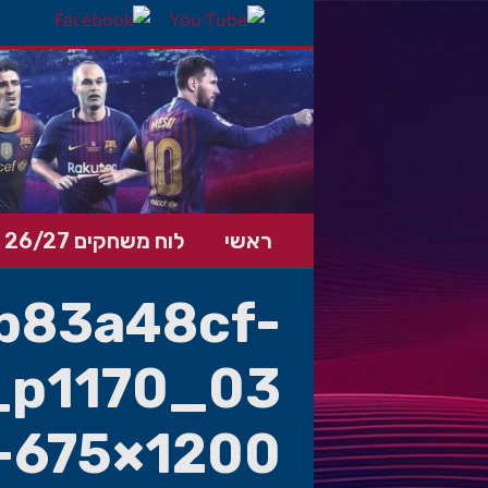
ראשי
לוח משחקים 26/27
b83a48cf-
_p1170_03
-675×1200