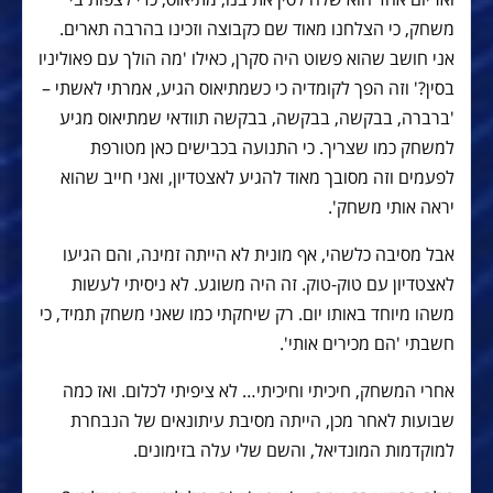
משחק, כי הצלחנו מאוד שם כקבוצה וזכינו בהרבה תארים.
אני חושב שהוא פשוט היה סקרן, כאילו 'מה הולך עם פאוליניו
בסין?' וזה הפך לקומדיה כי כשמתיאוס הגיע, אמרתי לאשתי –
'ברברה, בבקשה, בבקשה, בבקשה תוודאי שמתיאוס מגיע
למשחק כמו שצריך. כי התנועה בכבישים כאן מטורפת
לפעמים וזה מסובך מאוד להגיע לאצטדיון, ואני חייב שהוא
יראה אותי משחק'.
אבל מסיבה כלשהי, אף מונית לא הייתה זמינה, והם הגיעו
לאצטדיון עם טוק-טוק. זה היה משוגע. לא ניסיתי לעשות
משהו מיוחד באותו יום. רק שיחקתי כמו שאני משחק תמיד, כי
חשבתי 'הם מכירים אותי'.
אחרי המשחק, חיכיתי וחיכיתי… לא ציפיתי לכלום. ואז כמה
שבועות לאחר מכן, הייתה מסיבת עיתונאים של הנבחרת
למוקדמות המונדיאל, והשם שלי עלה בזימונים.