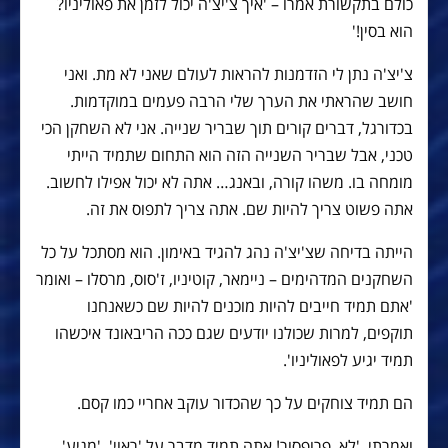
כולם בתקשורת אמרו – 'איך צ'יצ'ה יכול לזמן את פאוליניו?
הוא בסין!'
צ'יצ'ה נתן לי הזדמנות להראות לעולם שאני לא מת. ואני
חושב שהראתי את הערך שלי הרבה פעמים במוקדמות.
בכדורגל, דברים קורים תוך שבריר שנייה. אני לא השחקן הכי
טכני, אבל שבריר השנייה הזה הוא התחום שתמיד הייתי
מומחה בו. משהו קורה, ובאנג… אתה לא יכול אפילו לחשוב.
אתה פשוט צריך להיות שם. אתה צריך לתפוס את זה.
הייתה בדיחה שצ'יצ'ה נהג להגיד באימון. הוא מסתכל על כל
השחקנים המדהימים – ניימאר, קוטיניו, ז'סוס, מרסלו – ואומר
'אתם תמיד חייבים להיות מוכנים להיות שם כשאנחנו
תוקפים, למרות שכולנו יודעים שגם ככה הריבאונד איכשהו
תמיד יגיע לפאוליניו'.
הם תמיד צוחקים על כך שהכדור עוקב אחריי כמו קסם.
ואמרתי, 'לא, פרופסור! אתה תמיד מדבר על 'ראוי', 'מגיע'.