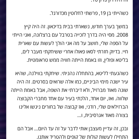
כשהייתי בן 19, פרשתי לחלוטין מכדורגל.
במשך בערך חודש, נשארתי בבית בדיכאון. זה היה קיץ
2008. מסי היה בדרך לזכייה בטרבל עם ברצלונה, ואני הייתי
על הספה שלי, חושב על מה אני הולך לעשות עם שארית
חיי. בדיוק חזרתי לסאו פאולו אחרי ששיחקתי מעבר לים,
בליטא ופולין, וזו באמת הייתה חוויה ממש טראומטית.
כשהגעתי לליטא, בהתחלה נהניתי. שיחקתי בווילנה, שהיא
עיר ישנה מימי הביניים, כמו אלה שרואים בסרטים. זה היה
שונה מאוד מברזיל, ולא דיברתי את השפה, אבל באמת הייתה
שלווה. ואז, יום אחד, הלכתי בעיר עם אחד מחברי הקבוצה
הברזילאים שלי, רודני, ואז קבוצה של בחורים ניגשו אלינו
בצורה מאוד אגרסיבית, ו…
ובכן, זה עדיין מעצבן אותי לדבר על זה עד היום… אבל הם
התחילו לעשות קולות של קופים ולהטריד אותנו.