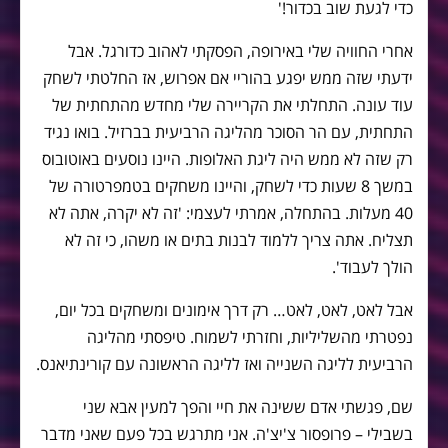
כדי לגעת שוב בכדור!'
אחרי החוויה שלי באירופה, הפסקתי לאהוב כדורגל. אבל
ידעתי שזה ממש יפגע בהוריי אם אפרוש, אז החלטתי לשחק
עוד עונה. התחלתי את הקריירה שלי מחדש מהתחתית של
התחתית, עם הר הסוכר מהליגה הרביעית בברזיל. בואו נגיד
רק שזה לא ממש היה ליגת האלופות. היינו נוסעים באוטובוס
במשך 8 שעות כדי לשחק, והיינו משחקים בטמפרטורה של
40 מעלות. בהתחלה, אמרתי לעצמי: 'זה לא יקרה, אתה לא
תצליח. אתה צריך ללמוד לבנות בתים או משהו, כי זה לא
הולך לעבוד'.
אבל לאט, לאט, לאט… רק דרך אימונים ומשחקים בכל יום,
נפטרתי מהשליליות, וחזרתי לשמוח. טיפסתי מהליגה
הרביעית לליגה השנייה ואז לליגה הראשונה עם קורינתיאנס.
שם, פגשתי אדם ששינה את חיי והפך למעין אבא שני
בשבילי – פרופסור צ'יצ'ה. אני מתרגש בכל פעם שאני מדבר