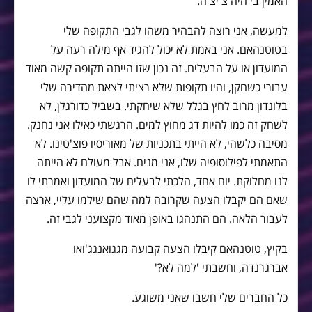
האמין בי היה צ'יצ'ה.
למעשה, אני רוצה להבהיר משהו לגבי התקופה שלי
בטוטנהאם. אני באמת לא יכול להגיד אף מילה רעה על
המועדון או על הבעלים. זה נכון שזו הייתה תקופה קשה מאוד
עבורי כשחקן, והיו תקופות שלא רציתי לצאת מהדירה שלי
בלונדון מרוב לחץ בגלל שלא שיחקתי. בשביל כדורגלן, לא
לשחק זה כמו להיות דג מחוץ למים. הרגשתי כאילו אני נחנק.
מסיבה כלשהי, לא הייתי בתכניות של מאוריסיו פוצ'טינו. לא
התאמתי לפילוסופיה שלו, אני מניח. אבל מעולם לא הייתה
לנו מחלוקת. יום אחד, הלכתי לבעלים של המועדון ואמרתי לו
שאם הם יקבלו הצעה שקרובה למה שהם שילמו עליי, ארצה
לעבור הלאה. הם התנהגו באופן מאוד מקצועני לגבי זה.
בקיץ, טוטנהאם קיבלו הצעה קבועה מגגואנגג'ואו
אברגרנדה, וחשבתי 'למה לא?'
כל החברים שלי חשבו שאני משוגע.