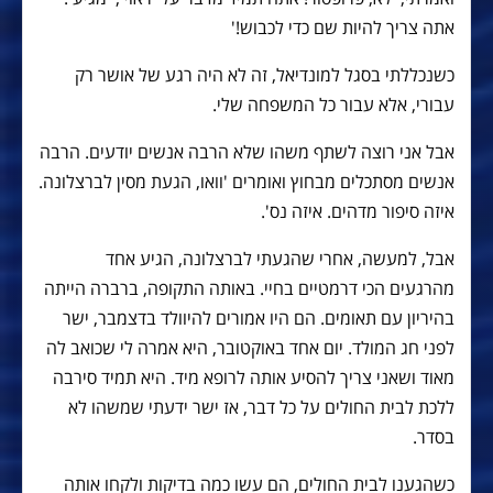
אתה צריך להיות שם כדי לכבוש!'
כשנכללתי בסגל למונדיאל, זה לא היה רגע של אושר רק
עבורי, אלא עבור כל המשפחה שלי.
אבל אני רוצה לשתף משהו שלא הרבה אנשים יודעים. הרבה
אנשים מסתכלים מבחוץ ואומרים 'וואו, הגעת מסין לברצלונה.
איזה סיפור מדהים. איזה נס'.
אבל, למעשה, אחרי שהגעתי לברצלונה, הגיע אחד
מהרגעים הכי דרמטיים בחיי. באותה התקופה, ברברה הייתה
בהיריון עם תאומים. הם היו אמורים להיוולד בדצמבר, ישר
לפני חג המולד. יום אחד באוקטובר, היא אמרה לי שכואב לה
מאוד ושאני צריך להסיע אותה לרופא מיד. היא תמיד סירבה
ללכת לבית החולים על כל דבר, אז ישר ידעתי שמשהו לא
בסדר.
כשהגענו לבית החולים, הם עשו כמה בדיקות ולקחו אותה