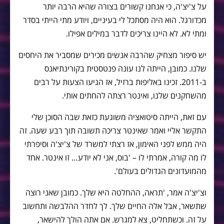
על צ'יצ'ה, כי אנחנו קשורים בצורה שהיא הרבה יותר
מכדורגל. הוא היה מסתכל לי בעיניים, ויודע מתי הייתי בסדר
ומתי לא. לא היינו צריכים לדבר במילים אפילו.
יש סיפור מצחיק שהרבה אנשים מכירים שמסביר את היחסים
שלנו. כמובן, הייתה לנו עונה פנטסטית בקורינתיאנס
ב-2011. זכינו באליפות ברזיל, אז הגיעו הצעות על רבים
מהשחקנים שלנו, ואינטר רצתה להחתים אותי.
עם זאת, הייתה סיטואציה משוגעת כזאת שבה הסוכן שלי
התקשר אליי ואמר שאינטר צריכה תשובה תוך רבע שעה. זה
היה ממש לפני האימון, אז רצתי למשרד של צ'יצ'ה וסיפרתי
לו מה קורה, אמרתי לו – 'בוס, אני לא יודע… זו אינטר. אחד
מהמועדונים הגדולים בעולם'.
וצ'יצ'ה אמר, 'תראה, ההחלטה היא שלך. כמובן שאני רוצה
שתשאר, אבל אלה החיים שלך. לך לחדר ההלבשה ותחשוב
על זה. וכשתחליט, צא למגרש. אם אתה הולך להישאר,