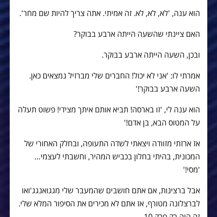
הוא ענה, 'לא, לא, לא. זה אמיתי. אתה צריך להיות שם מחר'.
האם ציינתי שהשעה הייתה ארבע בבוקר?
ובכן, השעה הייתה ארבע בבוקר.
אמרתי לו: 'אני לא יכול! החברים שלי מברזיל נמצאים כאן.
השעה ארבע בבוקר!'
הוא ענה לי, 'זו בארסה! תביא אותם איתך מצידי! פשוט תעלה
על המטוס הבא, בן אדם!'
אז ארזתי מזוודה ויצאתי לשדה התעופה, ובחלק האחורי של
המכונית, בהיתי בחלון בכביש המהיר, וחשבתי לעצמי…
'מסי!'
אבל ברצינות, אם אתם חושבים שהמעבר שלי מגגואנגג'ואו
לברצלונה מטורף, אז אתם לא מכירים את הסיפור המלא שלי.
זה היה רק פרק 10.