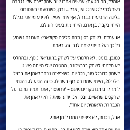
אומלל, מה הטעם? אנשים אמרו שוב שהקריירה שלי נגמרה
כשהלכתי לגגואנגג'ואו, אבל… ובכן, כשנסעתי באוטובוס
בליגה הרביעית בברזיל, אף אחד אפילו לא ידע מי אני בכלל!
הייתי בקבר, בן אדם. הייתי מת בעיני העולם.
אז עמדתי לשחק בסין תחת פליפה סקולארי? האם זה נשמע
כל כך רע? הייתי שמח לגבי זה, באמת.
כמובן, בזמנו, לא חלמתי על לשחק במונדיאל נוסף. ובהחלט
לא חלמתי לשחק בברצלונה. המטרה שלי הייתה פשוט
לשחק כדורגל טוב, בכל יום. כשצ'יצ'ה נבחר לאמן את ברזיל
ב-2016, הייתי שמח בטירוף בשבילו, כי זה הגיע לו. נהגתי
לומר לו בזמנו בקורינתיאנס – 'פרופסור, אתה תמיד מדבר על
שחקנים שראויים. ובכן, אני יודע שאתה ראוי לאמן את
הנבחרת הלאומית יום אחד".
אבל, בכנות, לא ציפיתי ממנו לזמן אותי.
ואז יום אחד הוא שלח לסין את בנו, מתיאוס, כדי לצפות בי