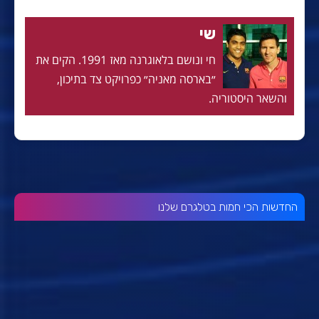
שי
חי ונושם בלאוגרנה מאז 1991. הקים את
״בארסה מאניה״ כפרויקט צד בתיכון,
והשאר היסטוריה.
החדשות הכי חמות בטלגרם שלנו