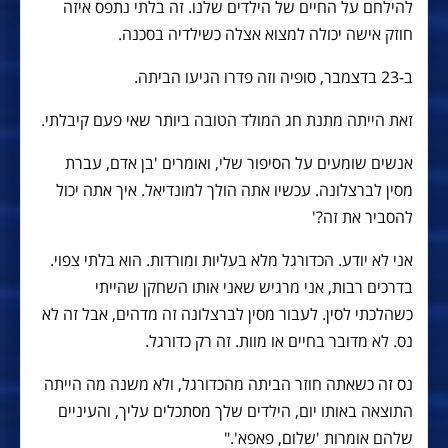
להילחם על החיים של הילדים שלנו. זה בלתי נתפס איזה
חוזק אישה יכולה למצוא אצלה כשילדיה בסכנה.
ב-23 בדצמבר, סופיה וזה פדרו הגיעו הביתה.
זאת הייתה מתנת חג המולד הטובה ביותר שאי פעם קיבלתי.
אנשים שומעים על הסיפור שלי, ואומרים 'בן אדם, עברת
מסין לברצלונה. עכשיו אתה הולך למונדיאל. איך אתה יכול
להסביר את זה?'
אני לא יודע. הכדורגל מלא בעליות ומורדות. הוא בלתי צפוי.
בדרכים רבות, אני מרגיש שאני אותו השחקן שהייתי
כשהלכתי לסין. לעבור מסין לברצלונה זה מדהים, אבל זה לא
נס. לא מדובר בחיים או מוות. זה רק כדורגל.
נס זה כשאתה חוזר הביתה מהכדורגל, ולא משנה מה הייתה
התוצאה באותו יום, הילדים שלך מסתכלים עליך, והעיניים
שלהם אומרות 'שלום, פאפא'."