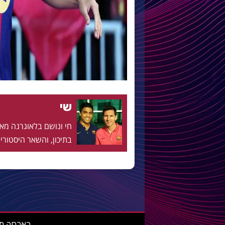
שי
בתיכון, והשאר היסטוריה
בארסה מאניה: מ