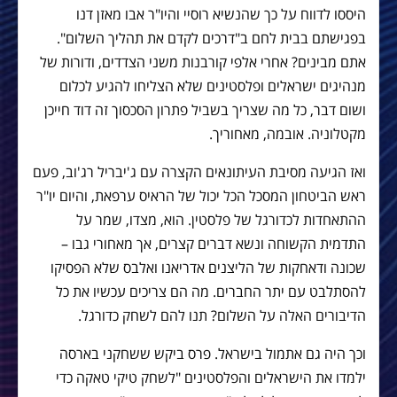
היססו לדווח על כך שהנשיא רוסיי והיו"ר אבו מאזן דנו
בפגישתם בבית לחם ב"דרכים לקדם את תהליך השלום".
אתם מבינים? אחרי אלפי קורבנות משני הצדדים, ודורות של
מנהיגים ישראלים ופלסטינים שלא הצליחו להגיע לכלום
ושום דבר, כל מה שצריך בשביל פתרון הסכסוך זה דוד חייכן
מקטלוניה. אובמה, מאחוריך.
ואז הגיעה מסיבת העיתונאים הקצרה עם ג'יבריל רג'וב, פעם
ראש הביטחון המסכל הכל יכול של הראיס ערפאת, והיום יו"ר
ההתאחדות לכדורגל של פלסטין. הוא, מצדו, שמר על
התדמית הקשוחה ונשא דברים קצרים, אך מאחורי גבו –
שכונה ודאחקות של הליצנים אדריאנו ואלבס שלא הפסיקו
להסתלבט עם יתר החברים. מה הם צריכים עכשיו את כל
הדיבורים האלה על השלום? תנו להם לשחק כדורגל.
וכך היה גם אתמול בישראל. פרס ביקש ששחקני בארסה
ילמדו את הישראלים והפלסטינים "לשחק טיקי טאקה כדי