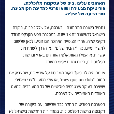
האהובים עלינו, בים של עסקנות מלוכלכת,
פוליטיקה מגעילה ושואו פרטי למדינת הקומבינה.
טור הדעה של איליה.
נתחיל בשורה התחתונה – בארסה, על שלל כוכביה, ביקרה
בישראל לראשונה זה 18 שנה, במסגרת מסע הקרקס הנודד
הקיצי שלה. אחרי הציפייה הארוכה הם הגיעו לכאן שלשום
למשך יומיים, כדי "להביא שלום" ועל הדרך לשמח את
עשרות, או אפילו מאות אלפי האוהדים בארץ וברשות
הפלסטינית, בלוח זמנים צפוף במיוחד.
אז מה היה לנו כאן? ביקור המבוסס על אידיאלים, שהצדיק את
המוטו "mes que un club"; או אולי מסע יח"צני מאסיבי,
ששירת בעיקר אינטרסים פוליטיים של כל המעורבים, למעט
האוהדים האמיתיים של בארסה.
הפארסה הפוליטית החלה כבר שלשום, עם ביקורה של
הקבוצה ברשות הפלסטינית. במהדורות החדשות בישראל לא