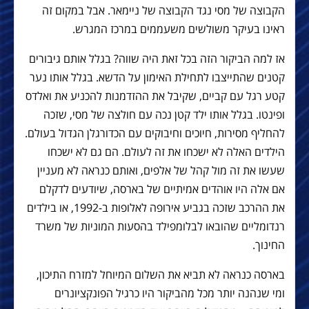
הקבוצה של מסי נגד הקבוצה של ניימאר. אבל במקום זה
ראינו בעיקר משולשים משעממים במרכז המגרש.
אז למה הביקור הזה בכל זאת היה שווה? בגלל אותם גיבורים
קטנים שהתייצבו לתחילת האימון על הדשא. בגלל אותו נער
קטע רגל עם קביים, שקיבל את ההזדמנות להכניע את ואלדס
ופינטו. בגלל אותו ילד קטן נכה עם חולצה של מסי, שזכה
להחליף מסירות, חיוכים וחיבוקים עם הכדורגלן הגדול בעולם.
הילדים האלה לא ישכחו את זה לעולם. הם גם לא ישכחו
שעשו את זה מול קהל של אלפים, ואותם כנראה לא מעניין
אם אלה היו אוהדים אמיתיים של בארסה, שיודעים לדקלם
את ההרכב שזכה בגביע אירופה לאלופות ב-1992, או בילדים
רנדומליים שהובאו לבלומפילד בהסעות המוניות של משרד
החינוך.
בארסה כנראה לא תביא את השלום המיוחל למזרח התיכון,
ומי שנהנה יותר מכל מהביקור היו כרגיל הפונקציונרים