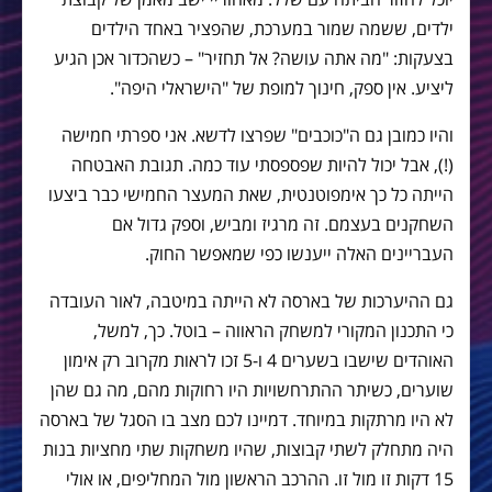
ילדים, ששמה שמור במערכת, שהפציר באחד הילדים
בצעקות: "מה אתה עושה? אל תחזיר" – כשהכדור אכן הגיע
ליציע. אין ספק, חינוך למופת של "הישראלי היפה".
והיו כמובן גם ה"כוכבים" שפרצו לדשא. אני ספרתי חמישה
(!), אבל יכול להיות שפספסתי עוד כמה. תגובת האבטחה
הייתה כל כך אימפוטנטית, שאת המעצר החמישי כבר ביצעו
השחקנים בעצמם. זה מרגיז ומביש, וספק גדול אם
העבריינים האלה ייענשו כפי שמאפשר החוק.
גם ההיערכות של בארסה לא הייתה במיטבה, לאור העובדה
כי התכנון המקורי למשחק הראווה – בוטל. כך, למשל,
האוהדים שישבו בשערים 4 ו-5 זכו לראות מקרוב רק אימון
שוערים, כשיתר ההתרחשויות היו רחוקות מהם, מה גם שהן
לא היו מרתקות במיוחד. דמיינו לכם מצב בו הסגל של בארסה
היה מתחלק לשתי קבוצות, שהיו משחקות שתי מחציות בנות
15 דקות זו מול זו. ההרכב הראשון מול המחליפים, או אולי