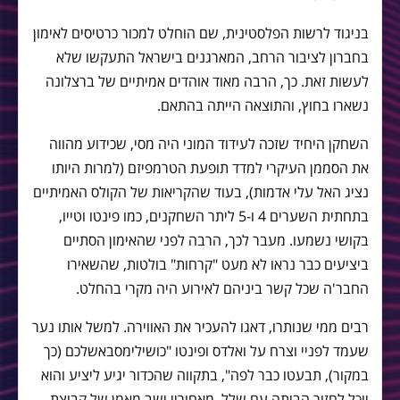
בניגוד לרשות הפלסטינית, שם הוחלט למכור כרטיסים לאימון
בחברון לציבור הרחב, המארגנים בישראל התעקשו שלא
לעשות זאת. כך, הרבה מאוד אוהדים אמיתיים של ברצלונה
נשארו בחוץ, והתוצאה הייתה בהתאם.
השחקן היחיד שזכה לעידוד המוני היה מסי, שכידוע מהווה
את הסממן העיקרי למדד תופעת הטרמפיזם (למרות היותו
נציג האל עלי אדמות), בעוד שהקריאות של הקולס האמיתיים
בתחתית השערים 4 ו-5 ליתר השחקנים, כמו פינטו וטייו,
בקושי נשמעו. מעבר לכך, הרבה לפני שהאימון הסתיים
ביציעים כבר נראו לא מעט "קרחות" בולטות, שהשאירו
החבר'ה שכל קשר ביניהם לאירוע היה מקרי בהחלט.
רבים ממי שנותרו, דאגו להעכיר את האווירה. למשל אותו נער
שעמד לפניי וצרח על ואלדס ופינטו "כושילימסבאשלכם (כך
במקור), תבעטו כבר לפה", בתקווה שהכדור יגיע ליציע והוא
יוכל לחזור הביתה עם שלל. מאחוריי ישב מאמן של קבוצת