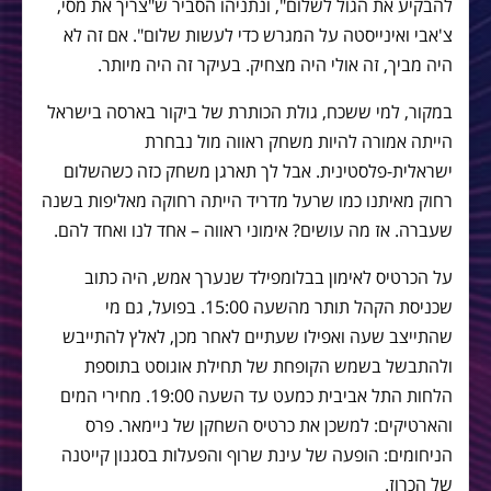
להבקיע את הגול לשלום", ונתניהו הסביר ש"צריך את מסי,
צ'אבי ואינייסטה על המגרש כדי לעשות שלום". אם זה לא
היה מביך, זה אולי היה מצחיק. בעיקר זה היה מיותר.
במקור, למי ששכח, גולת הכותרת של ביקור בארסה בישראל
הייתה אמורה להיות משחק ראווה מול נבחרת
ישראלית-פלסטינית. אבל לך תארגן משחק כזה כשהשלום
רחוק מאיתנו כמו שרעל מדריד הייתה רחוקה מאליפות בשנה
שעברה. אז מה עושים? אימוני ראווה – אחד לנו ואחד להם.
על הכרטיס לאימון בבלומפילד שנערך אמש, היה כתוב
שכניסת הקהל תותר מהשעה 15:00. בפועל, גם מי
שהתייצב שעה ואפילו שעתיים לאחר מכן, לאלץ להתייבש
ולהתבשל בשמש הקופחת של תחילת אוגוסט בתוספת
הלחות התל אביבית כמעט עד השעה 19:00. מחירי המים
והארטיקים: למשכן את כרטיס השחקן של ניימאר. פרס
הניחומים: הופעה של עינת שרוף והפעלות בסגנון קייטנה
של הכרוז.