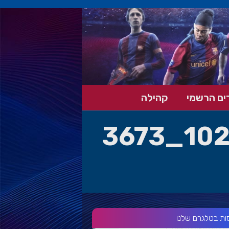
ים הרשמי
קהילה
14721556_10211652149685252_3673
ות בטלגרם שלנו