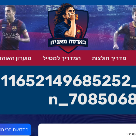
מדריך חולצות
המדריך למטייל
מועדון האוהד
7085068
החדשות הכי חמ