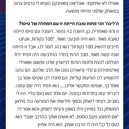
ואפילו לא שיחקתי. אונדיאנו (מאיינקו) הוציא לי כרטיס צהוב
במשחק שלפני והייתי מושעה.
ה'ליגה' הכי פחות טובה הייתה זו עם המחלה של טיטו?
זו והזו שאחריה, כן, השנה בה נפטר. העונה עם טיטו הייתה
כואבת מאוד. הוא היה תובעני מאוד. "100 נקודות, אנחנו
חייבים להשיג 100 נקודות" הוא נהג לומר לנו. אבל זו הייתה
שנה קשה מאוד, מצב הרוח בחדר ההלבשה היה תמיד ירוד.
הצלחנו לנצח ולזכות הודות לכישרון שלנו ומשום שאורלי
(אלטימירה) וג'ורדי (ראורה) נתנו את הלב שלהם. הם נהגו
להשמיע לנו הודעות קוליות, הם סיפרו לנו שטיטו אמר כך
ואמר כך, שטיטו התקשר אלינו…. הוא תמיד היה שם עמנו.
דיברתי עמו בתדירות גבוהה. יום אחד הוא כעס עליי. היו לי
כאבים, רציתי לשחק ובסוף חידשתי את הפציעה נגד מילאן.
המשחק נגד באיירן היה באופן ורציתי לשחק והוא אמר לי:
"אם תיפצע פעם נוספת, לא אשים אותך בהרכב שוב!" הוא
כעס כל כך! היה לו הרבה אומץ, הוא היה אמיץ.