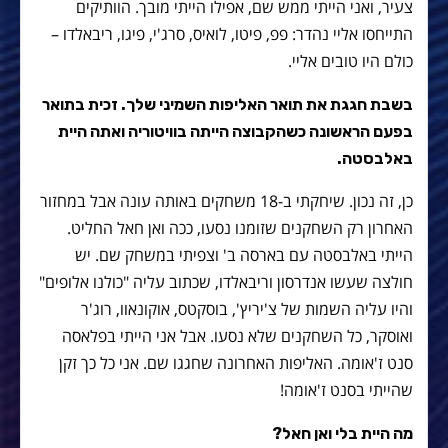
צעיר, ואני הייתי ממש שם, אפילו הייתי מובך. הוותיקים
התייחסו אליי נהדר: פפ, פיטו, לואיס, סרג'י, פיגו, ריבאלדו –
כולם היו טובים אליי.
בשבת חגגת את תואר האליפות השמיני שלך. זכית בתואר
בפעם הראשונה כשהקבוצה הייתה בוויטוריה ואתה היית
באלבסטה.
כן, זה נכון. שיחקתי ב-18 משחקים באותה עונה אבל במחזור
האחרון רק השחקנים שזומנו נסעו, ככה ואן חאל החליט.
הייתי באלבסטה עם בארסה ב' וצפיתי במשחק שם. יש
חולצה שעשו אנדרסון וריבאלדו, שכתוב עליה "כולנו אלופים"
והיו עליה השמות של צ'יריץ', בוסקטס, אוקונאוו, רוג'ר
ואוסקר, כל השחקנים שלא נסעו. אבל אני הייתי בפלאסה
סנט ז'אומה. האליפות האחרונה שחגגו שם. אני כל כך זקן
שהייתי בסנט ז'אומה!
מה היית בלי ואן חאל?