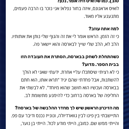
טוב), כמו שלואיס היה אומר, נכון?
לואיס אראגונס, איזה בחור נפלא! אני נזכר בו הרבה פעמים,
מתגעגע אליו מאוד.
למה אתה עוזב?
כי זה הזמן. הראש אומר לי את זה והגוף שלי נותן את אותותיו.
הלב לא, הלב שלי שייך לבארסה והוא יישאר פה.
כשהתחלת לשחק בבארסה, הסתרת את העובדה הזו
בבית הספר. מדוע?
כי לא רציתי שיסתכלו עליי אחרת. ידעתי שאני לא הולך
להשתנות, אבל פחדתי שהם יגיד "תראו אותו, הוא חתם
בבארסה ועכשיו הוא חושב שהוא מיוחד". לא לבשתי את
החליפה של בארסה ברחוב כדי להימנע מתשומת לב.
מה הזיכרון הראשון שיש לך מחדר ההלבשה של בארסה?
התיישבתי בין פיגו לבין גווארדיולה, ונונייז נכנס ודיבר עם פפ.
והייתי ממש שם. כמובן, הייתי מודע לכול. הייתי בן נוער,