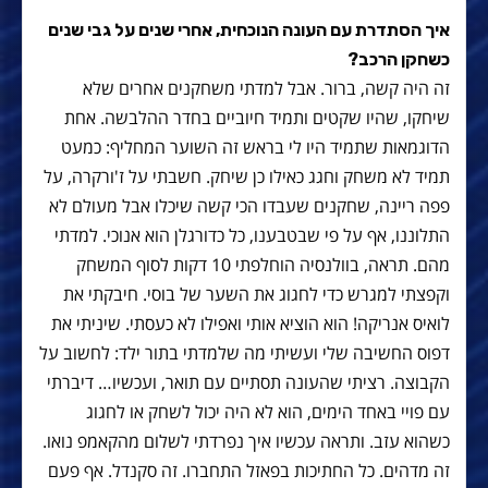
איך הסתדרת עם העונה הנוכחית, אחרי שנים על גבי שנים
כשחקן הרכב?
זה היה קשה, ברור. אבל למדתי משחקנים אחרים שלא
שיחקו, שהיו שקטים ותמיד חיוביים בחדר ההלבשה. אחת
הדוגמאות שתמיד היו לי בראש זה השוער המחליף: כמעט
תמיד לא משחק וחגג כאילו כן שיחק. חשבתי על ז'ורקרה, על
פפה ריינה, שחקנים שעבדו הכי קשה שיכלו אבל מעולם לא
התלוננו, אף על פי שבטבענו, כל כדורגלן הוא אנוכי. למדתי
מהם. תראה, בוולנסיה הוחלפתי 10 דקות לסוף המשחק
וקפצתי למגרש כדי לחגוג את השער של בוסי. חיבקתי את
לואיס אנריקה! הוא הוציא אותי ואפילו לא כעסתי. שיניתי את
דפוס החשיבה שלי ועשיתי מה שלמדתי בתור ילד: לחשוב על
הקבוצה. רציתי שהעונה תסתיים עם תואר, ועכשיו… דיברתי
עם פויי באחד הימים, הוא לא היה יכול לשחק או לחגוג
כשהוא עזב. ותראה עכשיו איך נפרדתי לשלום מהקאמפ נואו.
זה מדהים. כל החתיכות בפאזל התחברו. זה סקנדל. אף פעם