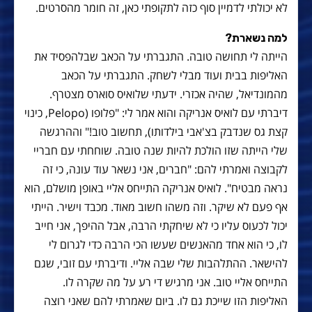
לא יכולתי לדמיין סוף כזה לתקופתי כאן, זה חומר מהסרטים.
למה נשארת?
הייתה לי תחושה טובה. התגברתי על הכאב שבלהפסיד את
האליפות בבית ועוד מבלי לשחק. התגברתי על הכאב
מהמונדיאל, שהיה אכזרי. ידעתי שלואיס סוארס מצטרף.
דיברתי עם לואיס אנריקה והוא אמר לי: "פלופו (Pelopo, כינוי
קצת גס שנדבק בצ'אבי בילדותו), תחשוב טוב!" וההרגשה
שלי הייתה שזו הולכת להיות שנה טובה. שוחחתי עם חבריי
לקבוצה ואמרתי להם: "חברים, אני נשאר עוד עונה, כי זה
נראה מבטיח". לואיס אנריקה התייחס אליי באופן מושלם, הוא
אף פעם לא שיקר. וזה משהו חשוב מאוד. מכבד וישיר. הייתי
יכול לכעוס עליו כי לא שיחקתי הרבה, אבל ההיפך, אני חייב
לו, כי הוא אחד מהאנשים שעשו הכי הרבה כדי לגרום לי
להישאר. ההתלהבות שלי שבה אליי. ודיברתי עם זובי, שגם
התייחס אליי טוב. אני מרגיש די רע על מה שקרה לו.
האליפות הזו שייכת גם לו. ביום שאמרתי להם שאני רוצה