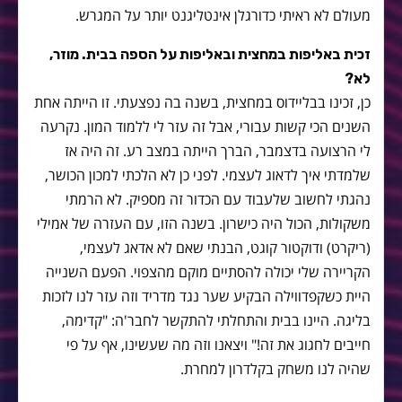
מעולם לא ראיתי כדורגלן אינטליגנט יותר על המגרש.
זכית באליפות במחצית ובאליפות על הספה בבית. מוזר,
לא?
כן, זכינו בבליידוס במחצית, בשנה בה נפצעתי. זו הייתה אחת
השנים הכי קשות עבורי, אבל זה עזר לי ללמוד המון. נקרעה
לי הרצועה בדצמבר, הברך הייתה במצב רע. זה היה אז
שלמדתי איך לדאוג לעצמי. לפני כן לא הלכתי למכון הכושר,
נהגתי לחשוב שלעבוד עם הכדור זה מספיק. לא הרמתי
משקולות, הכול היה כישרון. בשנה הזו, עם העזרה של אמילי
(ריקרט) ודוקטור קוגט, הבנתי שאם לא אדאג לעצמי,
הקריירה שלי יכולה להסתיים מוקם מהצפוי. הפעם השנייה
היית כשקפדווילה הבקיע שער נגד מדריד וזה עזר לנו לזכות
בליגה. היינו בבית והתחלתי להתקשר לחבר'ה: "קדימה,
חייבים לחגוג את זה!" ויצאנו וזה מה שעשינו, אף על פי
שהיה לנו משחק בקלדרון למחרת.