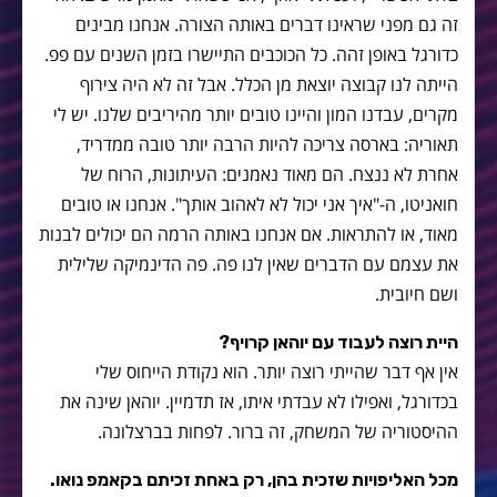
זה גם מפני שראינו דברים באותה הצורה. אנחנו מבינים
כדורגל באופן זהה. כל הכוכבים התיישרו בזמן השנים עם פפ.
הייתה לנו קבוצה יוצאת מן הכלל. אבל זה לא היה צירוף
מקרים, עבדנו המון והיינו טובים יותר מהיריבים שלנו. יש לי
תאוריה: בארסה צריכה להיות הרבה יותר טובה ממדריד,
אחרת לא ננצח. הם מאוד נאמנים: העיתונות, הרוח של
חואניטו, ה-"איך אני יכול לא לאהוב אותך". אנחנו או טובים
מאוד, או להתראות. אם אנחנו באותה הרמה הם יכולים לבנות
את עצמם עם הדברים שאין לנו פה. פה הדינמיקה שלילית
ושם חיובית.
היית רוצה לעבוד עם יוהאן קרויף?
אין אף דבר שהייתי רוצה יותר. הוא נקודת הייחוס שלי
בכדורגל, ואפילו לא עבדתי איתו, אז תדמיין. יוהאן שינה את
ההיסטוריה של המשחק, זה ברור. לפחות בברצלונה.
מכל האליפויות שזכית בהן, רק באחת זכיתם בקאמפ נואו.