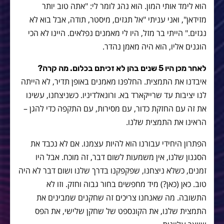
הוא לימד אותי המון. הוא נהג לומר לי: "אתה טוב יותר
מזידאן", ואני עניתי "אל תגזים, מיסטר, תודה, אבל בוא לא
נגזים." הייתי בר מזל, היו לי מאמנים נפלאים. היינו לא הכי
הוגנים אליו, הוא היה מאמן נהדר.
לאחר מכן היו 5 שנים בהן לא זכיתם בכלום. מה קרה?
איבדנו את התמצית. החלפנו מאמנים באופן תדיר, לא הייתה
לנו יציבות עד שרייקארד בא. ורונאלדיניו. כשניצחנו, עשינו
את זה עם החזקת כדור, עם מסירות, עם התקפה כדי להגן –
הראינו את התמצית שלנו.
הפתרון היחידי עבורנו הוא להיות עצמנו. אם לא נכבד את
הסגנון שלנו, אין משמעות לשום דבר, זה מוכח. אבל היו
זמנים, כשלא ניצחנו, שפקפקנו בדרך שלנו ושום דבר לא היה
טוב. כאן (כאן?) מיד מחפשים בחור גבוה וחזק. וזו לא
התשובה. מה שאנחנו צריכים זה שחקנים שמבינים את
התמצית שלנו, את הקונספט של שחקן שלישי, את הפס