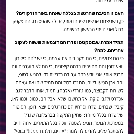
שיוצר עליונות.
האם זו הסיבה שהרגשת בגללה שאתה באור הזרקורים?
כן, כשניצחנו אנשים שיבחו אותי, אבל כשהפסדנו, הם פקפקו
בכול ואני הייתי הראשון ברשימה.
תמיד אמרת שבוסקטס ופדרו הם דוגמאות ששווה לעקוב
אחריהם, למה?
כי הם צנועים, כי הם מקריבים את עצמם, כי יש להם כישרון
יוצא דופן והם מחויבים ברמה קיצונית, כי הם לא מוערכים וזה
מרגיז אותי. אני יודע כמה עבודה נדרשת כדי להגיע לטופ,
והם אכן הגיעו לשם. הם זכו בכול והם תמיד שמו את עצמם
לשירות הקבוצה, כמו ג'ורדי (אלבה). תמיד. אותו הדבר לגבי
אנדרס ולגבי פיקה, אל תחשבו שלא, אבל הם, כמוני וכמו לאו,
קיבלו שבחים. פדרו וסרחיו הם כדורגלנים יוצאי דופן. הסיפור
של פדרו בכלל מיוחד: שחקן התקפה בברצלונה שגדל
במערכת הנוער, מגיע לפסגה וזוכה בכל התארים. אתה חייב
להסתכל עליו, להריע לו ולומר: "ילדים, תלמדו ממנו!" ובוסי?