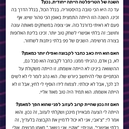
השנה של הטריפלטה הייתה ייחודית, נכון?
עד כה היא הכי טובה בהיסטוריה. בגלל הכול, בגלל הדרך בה
זכינו. השנה הזו הייתה התמצית באופן הכי טהור שיש. אף
פעם לא ראיתי כדורגל כזה. אני צופה במשחקים מאותה עונה
וחושב: זה בלתי אפשרי לשחק טוב יותר. זכינו בליגת האלופות
בצורה מרשימה. השנים של פפ בלתי ניתנות לשחזור.
האם הוא היה כאב כחבר לקבוצה ואפילו יותר כמאמן?
לא, בן אדם, נהניתי ממנו. כחבר לקבוצה הוא סבל גם,
ההשוואה בינינו לא הייתה אשמתו. זו הייתה משקולת על
הכתפיים שלי להיחשב כיורש שלו. הוא נהג לומר לי לא לשים
לב לכך, אבל לא יכולתי. לצמוח לידו הוסיף לי לחץ, אבל זו לא
הייתה אשמתו. הוא תמיד היה טוב מאוד אליי.
האם זה נכון שהיית קרוב לעזוב לפני שהוא הפך למאמן?
הייתה לי הצעה מבאיירן מינכן ושקלתי לעזוב, זה נכון. והוא
אמר לי: "צ'אבי, אני לא יכול לדמיין את הקבוצה בלעדיך, זה
בלתי אפשרי", ועניתי: "אוקיי, אני נשאר." מאמן מרשים. אולי