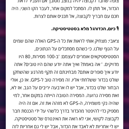
צופה שחבר לקבוצה יהיה במצב מסובך אם תעביר לו את
הכדור, אל תתן לו. הסתכל למקום אחר, לעבר הקו השני. היה
חכם עם חבריך לקבוצה, אל תכניס אותם לצרות.
🎙
כיום, הכדורגל מלא בסטטיסטיקה.
צ׳אבי: מצחיק אותי לראות את כל ה-GPS האלה שהם שמים
על הגוף שלנו. כי כשהם מסתכלים על הנתונים,
הסטטיסטיקאים אומרים לעצמם: 'ב-100 מסירות, 80 היו
מדויקים. ' אה באמת? ואיך אתה יודע שהם היו טובים? אתה
יודע איך סופרים אותם? מבחינתם זה תקף מהרגע שהשחקן
שולט בכדור ששלחתי אליו. זה מסירה טוב ל-GPS. אז כן, אולי
הבחור שלט בכדור, אבל יש לו ארבעה יריבים על הגב. אז לא,
זאת מסירה גרועה. המסירה הטובה הייתה במקום אחר, למי
שהיה נקי משמירה, ה-GPS לא מזהה את זה. אם זה היה
מספיק כדי להיפטר מהכדור בדרך כלשהי על ידי הכנסת חבר
לקבוצה לקושי, אני לא רואה את האינטרס של סטטיסטיקה.
יש לי אחריות לא לאבד את הכדור, אבל יש לי גם אחריות לזה