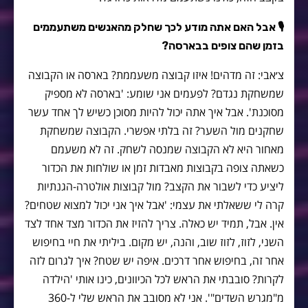
🎙 אבל האם אתה מודע לכך שחלק מהאנשים משתעממים
בזמן שהם צופים בבארסה?
צ׳אבי: זה מדהים! איזו קבוצה משעממת? בארסה או הקבוצה
שמשחקת נגדם? לפעמים אני שומע: 'בארסה לא מספיק
מסוכנת'. אבל איך אתה יכול להיות מסוכן כשיש לך אחד עשר
שחקנים מול השער? זה בלתי אפשרי. הקבוצה שמשחקת
מאחור היא לא הקבוצה שמנסה לשחק. זה לא משעמם
כשאתה צופה בקבוצות מאבדות זמן או שולחות את הכדור
ליציע כדי לשבור את הקצב? מול קבוצות אולטרה-הגנתיות
קרה לי ששאלתי את עצמי: 'אבל איך אני יכול למצוא שטחים?
אין. אבל, תמיד יש כאלה. צריך להזיז את הכדור מצד אחד לצד
השני, לזוז, לזוז שוב, והנה, יש מקום. ביליתי את חיי בחיפוש
אחר זה, בחיפוש אחר דרכים. איפה יש שטח? איך לגרום לזה
לקרות? סובבתי את הראש לכל הכיוונים, כינו אותי 'הילדה
מ"מגרש השדים"'. אני לא מסובב את הראש שלי ל-360