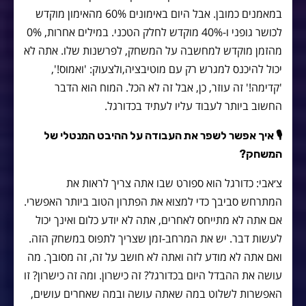
במאמנים כמובן. אבל היום באימונים 60% מהאימון מוקדש
לכושר גופני ו-40% מוקדש לחלק הטכני. במילים אחרות, 0%
מהזמן מוקדש למחשבה על המשחק, לפרשנות שלו. אתה לא
יכול להיכנס למגרש רק עם מוטיבציה,ולצעוק: 'ואמוס!',
'קדימה!' זה עוזר, כן, אבל זה לא הכל. המוח הוא הדבר
החשוב ביותר לעבוד עליו לעתיד בכדורגל.
🎙
איך אפשר לשפר את העבודה על ההיבט המנטלי של
המשחק?
צ׳אבי: כדורגל הוא ספורט שבו אתה צריך לראות את
המתרחש סביבך כדי למצוא את הפתרון הטוב ביותר האפשרי.
אם אתה לא מתייחס לאחרים, אתה לא יודע כלום ואינך יכול
לעשות דבר. יש את המרחב-זמן שצריך לתפוס במשחק הזה.
ואם אתה לא מודע לזה ואתה לא חושב על זה, זה מסובך. מה
עושה את ההבדל היום בכדורגל? זה כישרון. ומה זה כישרון? זו
האפשרות לשלוט במה שאתה עושה ובמה שאחרים עושים,