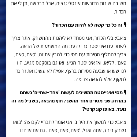
חשיבה שונות הדורשות אינטליגנציה. אבל בבקשה, תן לי את
הכדור.
🎙 זה כל כך קשה לא להיות עם הכדור?
צ׳אבי: בלי הכדור, אני מפחד לא ליהנות מהמשחק. אתה צריך
לשחק עם אינייסטה כדי לדעת מה המשמעות של הנאה.
צריך להחליף מסירות עם מסי כדי להבין את זה. 'פאם, פאם,
פאם'. לליאו, ואז אינייסטה הגיע. ואז גם בוסקטס מגיע. היו
לנו שש או שבעה מסירות ברצף. אפילו לא עשינו את זה כדי
לתקוף. אלא להנאה צרופה.
🎙 מסי ואינייסטה ממשיכים לעשות 'אחד-שתיים' כשהם
במרחק שני מטרים אחד מהשני. חוץ מהנאה, בשביל מה זה
נועד, באופן קונקרטי?
צ׳אבי: כדי למשוך את היריב. אני אומר לחבריי לקבוצה: 'בואו
נשחק ביחד, אתה ואני'. 'פאם, פאם, פאם'. גם אם אנחנו