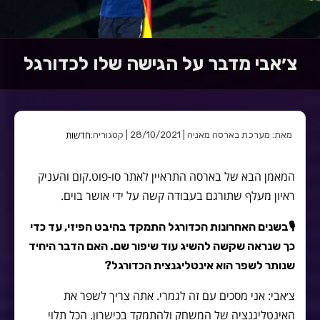
צ׳אבי מדבר על הגישה שלו לכדורגל
חדשות
מאת: מערכת בארסה מאניה | 28/10/2021 | קטגוריה:
המאמן הבא של בארסה התראיין לאתר סו-פוט.קום והעניק
ראיון מעלף שתורגם בעבודה קשה על ידי אושר בוים.
🎙
בשנים האחרונות הכדורגל התמקד בהיבט הפיזי, עד כדי
כך שנראה שקשה להשיג עוד שיפור שם. האם הדבר היחיד
שנותר לשפר הוא אינטליגנצית הכדורגל?
צ׳אבי: אני מסכים עם זה לגמרי. אתה צריך לשפר את
האינטליגנציה של המשחק ולהתמקד בכישרון. הכל תלוי