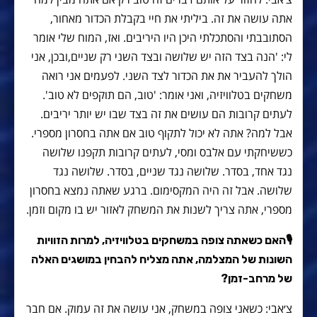
אתה עושה את זה. ביליתי את חיי בקבלת הכדור מאחור,
הסתובבתי והסתכלתי היכן היו היריבים. ואז, המוח שלי אומר
לי: 'הנה בצד הזה יש שלושה ובצד השני רק שניים,ובכן, אני
הולך להעביר את את הכדור לצד השני. לפעמים אני רואה
משחקים בטלוויזיה, ואני אומר: 'טוב, הם תוקפים לא טוב'.
לעתים קרובות הם עושים את זה בצד שבו יש יותר יריבים.
אבל למה? אתה לא יכול לתקוף טוב אם אתה בחסרון מספרי.
כששיחקתי עם אלבס ומסי, לעתים קרובות תקפנו שלושה
נגד אחד, בסדר. שלושה נגד שניים, בסדר. שלושה נגד
שלושה. אבל זה היה המקסימום. ברגע שאתה נמצא בחסרון
מספרי, אתה צריך לשנות את המשחק לאזור יש בו מקום וזמן.
🎙האם כשאתה צופה במשחקים בטלוויזיה, למרות הזוויות
השונות של המצלמה, אתה מצליח להבחין במושגים האלה
של מרחב-זמן?
צ׳אבי: כשאני צופה במשחק, אני עושה את זה עמוק. אם חבר