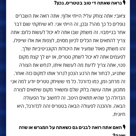
🎙 נראה שאתה די טוב בטטריס, נכון?
צ׳אבי: אתה צוחק עלי? הייתי אלוף. אתה רואה את השברים
נופלים כל כך מהר? ובכן, זה הייתי אני. לא שיחקתי שום דבר
אחר בגיימבוי. זה משחק שבו אתה לא יכול לעשות כלום: אתה
צריך להתאים את הכלים לכיוון מסוים, לצפות את אלו שייפלו.
זהו משחק פאזל שמעיר את היכולות הקוגניטיביות שלך.
לפעמים אתה לא יכול לשחק טטריס, אז יש לך קצת מקום
פנוי, אתה צריך לדעת מה לעשות איתו, לנחש את הצורה
שתגיע, לבחור את הרגע הנכון לגרור אותו למקום כזה ואחר.
זה מרחב-זמן, כמו כדורגל. כל מי ששיחק טטריס יודע למה אני
מתכוון. אתה עושה בלוק שלם ומשאיר מקום שיתאים לצורה
הגדולה כך שהיא תתאים היטב. זה לחשוב על הפעולה
הבאה. וההכנה לפעולה הבאה בטטריס זהה לכדורגל, היא
חיונית.
🎙 האם אתה רואה לבנים גם כשאתה על המגרש או שזה
שונה?