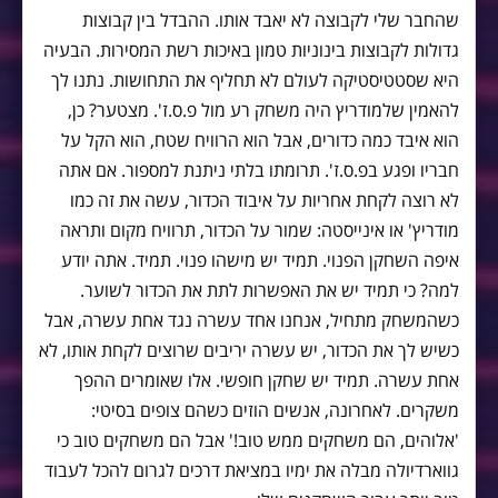
שהחבר שלי לקבוצה לא יאבד אותו. ההבדל בין קבוצות
גדולות לקבוצות בינוניות טמון באיכות רשת המסירות. הבעיה
היא שסטטיסטיקה לעולם לא תחליף את התחושות. נתנו לך
להאמין שלמודריץ היה משחק רע מול פ.ס.ז'. מצטער? כן,
הוא איבד כמה כדורים, אבל הוא הרוויח שטח, הוא הקל על
חבריו ופגע בפ.ס.ז'. תרומתו בלתי ניתנת למספור. אם אתה
לא רוצה לקחת אחריות על איבוד הכדור, עשה את זה כמו
מודריץ' או אינייסטה: שמור על הכדור, תרוויח מקום ותראה
איפה השחקן הפנוי. תמיד יש מישהו פנוי. תמיד. אתה יודע
למה? כי תמיד יש את האפשרות לתת את הכדור לשוער.
כשהמשחק מתחיל, אנחנו אחד עשרה נגד אחת עשרה, אבל
כשיש לך את הכדור, יש עשרה יריבים שרוצים לקחת אותו, לא
אחת עשרה. תמיד יש שחקן חופשי. אלו שאומרים ההפך
משקרים. לאחרונה, אנשים הוזים כשהם צופים בסיטי:
'אלוהים, הם משחקים ממש טוב!' אבל הם משחקים טוב כי
גווארדיולה מבלה את ימיו במציאת דרכים לגרום להכל לעבוד