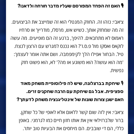
🎙 האם זה הפחד המפורסם שעליו מדבר חורחה ולדאנו?
צ׳אבי: נזהו זה. החוזק המנטלי הוא זה שמייצב את הביצועים.
זה מה שמחזק אותך. כשיש אש, מרסלו, מודריץ' או סרחיו
ראמוס לא מתחבאים. להיפך, ברגע זה הם מופיעים. מה עשה
לוקאס ואסקז מול פ.ס.ז'? הוא נכנס למגרש עם הרצון לנצח.
טיל. הבחור אפילו הלך לקימפמבה. ושם אתה אומר לעצמך:
'מה הוא עושה? הוא משוגע או מה?' לא, הוא פשוט חזק
נפשית.
🎙
שיחקת בברצלונה, שיש לה פילוסופיית משחק מאוד
ספציפית. אבל גם שיחקת עם הרבה שחקנים זרים.
האם ישנן צורות שונות של אינטליגנציה משחק לדעתך?
צ׳אבי: אין לזה שום קשר ללאום אלא לאופי של כל שחקן.
ברור שלברזילאי אין את אותו חזון חיים כמו לגרמני. באופן
כללי, הם די שובבים. הם מיחסים את הבעיות טוב יותר.