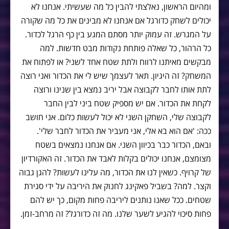
ומהיום הראשון, נאלצתי להבין כל מה שעשיתי. אנחנו לא
יכולים לשחק כדורגל אם אנחנו לא מבינים את כל מה שקורה
על המגרש. זה עמוק יותר מסתם המגע בין כף הרגל לכדור.
כל הרהור, כל שאלה פותחת נקודות מבט חדשות. למה
מבקשים מאיתנו לרווח ולתת שטח אחד לשני? או לפתוח את
המשחק? זה היגיון. תאר לעצמך שיש לי את הכדור ואני רוצה
לתת אותו לחבר לקבוצה אבל יריב נמצא בין שנינו ורוצה
לקחת את הכדור. אם יש מספיק שטח ביני לבין החבר
לקבוצה שלי, השחקן השני לא יכול לעשות כלום. אני חושב
ככה: 'אם הוא בא אלי, אני מעביר את הכדור לחבר שלי'.
ובאם, הכדור כבר בכיוון השני. אם אנחנו נמצאים בשטח
מצומצם, אנחנו יכולים בקלות לאבד את הכדור. זה האקורדיון
של קרויף. כשאין לנו את הכדור, מה עלינו לעשות? להגן גבוה
וקצר. למה? בשביל פאקינג לחנוק את היריבה על ידי סגירת
שטחים. ככל שאנו נותנים ליריבה פחות מקום, כך יש להם
פחות סיכוי להגיע לשער שלנו. מה זה כדורגל? זה מרחב-זמן.