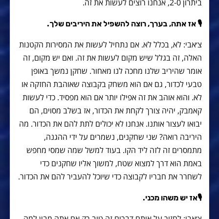
ביתרון 2-0, אנחנו רוצים לעשות את זה.
🎙 אז אתה, בערך, רוצה להשפיל את היריבים שלך.
צ׳אבי: לא, בכלל לא. אם נתחיל לעשות את המסירות הקטנות
האלה, זה בגלל שיש מקום לעשות את זה. ואם יש מקום, זה
אומר שהיריב שלנו מחכה לנו מאחור. שחקן נמשך באופן
טבעי לכדור, גם אם הוא משחק בקבוצה שאוהבת החזקה או
לא. והוא אוהב את זה אפילו יותר אם הוא מפסיד. כדי לעשות
קאמבק, יהיה צורך לקחת את הכדור, אז בשלב מסוים, הם
יבואו לעצור אותנו. אנחנו לא יכולים לתת להם את הכדור. מה
היריבה רואה? שני שחקנים, נשמרים על ידי ההגנה,
מתמסרים זה לזה ליד הקו. בעוד למשל שמה שמסי מחפש
באמת הוא דרך למצוא שטח, למשוך אליו שחקנים כדי
לשחרר את חבריו לקבוצה כדי שיוכל להעביר להם את הכדור.
🎙אז יש משהו מכני.
צ׳אבי: לחזור על אותם דברים זה טוב רק אם אתה מבין למה