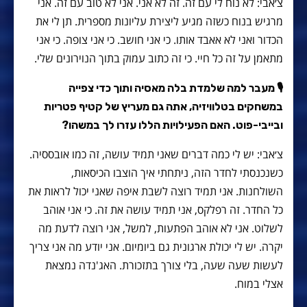
צ׳אבי: לא נוח לי עם זה. זה לא אני. אני לא טוב עם זה. אני
מרגיש בנוח כשזה מגיע ליצירת עליונות מספרית. תן לי את
הכדור ואני לא אאבד אותו. כי אני חושב. כי אני צופה. כי אני
מתאמן על זה כל חיי. כי זה כתוב עמוק בתוך הנוירונים שלי.
🎙 מעבר למה שלמדת בלה מאסיה ותוך כדי צפייה
במשחקים בטלוויזיה, אתה גם מעריץ של קטיף פטריות
ובייבי-פוט. האם הפעילויות הללו עזרו לך במשהו?
צ׳אבי: יש לי כמה דברים שאני תמיד עושה, זה כמו אובססיה.
כשנכנסתי לחדר הזה, ניתחתי איך הוצבו הכיסאות,
השולחנות. אני תמיד רוצה לשבת איפה שאני יכול לראות את
כל החדר. זה רפלקס, אני תמיד עושה את זה. כי אני אוהב
לשלוט. אני לא אוהב הפתעות, למשל, אני רוצה לדעת מה
יקרה. יש לי יכולת ארגונית גם ביומיום. אני יודע מה אני צריך
לעשות שעה שעה, בלי צורך בתזכורת. האג'נדה נמצאת
אצלי במוח.