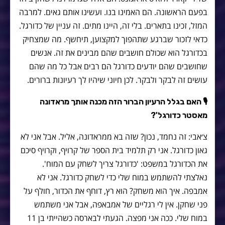
בפעם הראשונה. הם האמינו בנו. ועשינו אותם גאים. למרבה
המזל, זכינו בתארים. בלי זה, היינו מתים. זה עניין של כדורגל.
כדאי לזכור שברגע שתהפוך למקצוען, תיחשף. מה שמצחיק
בכדורגל הוא שכולם חושבים שהם מבינים את זה. אנשים
שחושבים שהם יודעים כדורגל הם רבים אבל כל מה שהם
עושים זה לבקר ולבקר. לכן חיוני שיהיו לך רעיונות ברורים.
🎙
האם בגלל הרעיון הברור הזה מכנה אותך מראדונה
מאסטר כדורגל'?
צ׳אבי: זה נחמד, נכון? שזה בא ממראדונה, אליל. אבל אני לא
גאון כדורגל. אני רק תלמיד בית הספר של קרויף, וקרויף סיכם
את הכדורגל במשפט: 'כדורגל צריך לשחק עם המוח'.
נאלצתי להשתמש במוח שלי כדי לשחק כדורגל. אני לא
אמבפה. איך הוא משחק? הוא רץ, דוחף את הכדור, חולף על
פני שחקן. אין לי רגליים של אמבאפה, אבל אני משתמש
במוח שלי. ככה אני מפצה. הגעתי לבארסה כשהייתי בן 11