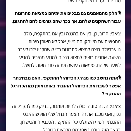
טוב יותר עבור השחקנים שלו.
🎙 חלק מהמאמנים גם מבלים את ימיהם במציאת פתרונות
עבור השחקנים שלהם, אך בכך שהם גורמים להם להתגונן.
צ׳אבי: הרוב, כן. בין אם בהגנה ובין אם בהתקפה, כולם
מחפשים את השחקן החופשי, אבל לא מאותן סיבות.
גווארדיולה רוצה למצוא פתרונות כדי ששחקניו ילכו לעבר
השער. אחרים רוצים למצוא דרכים למנוע מהיריב להגיע
לשער שלהם. סימאונה עושה את זה טוב מאוד, למשל.
🎙אתה נחשב כמו מנהיג הכדורגל ההתקפי. האם מבחינתך
אפשר לשבח את הכדורגל ההגנתי באותו אופן כמו הכדורגל
ההתקפי?
צ׳אבי: הגנה טובה יכולה להיות אומנות, בדיוק כמו לתקוף. זה
נכון, ואני מכבד את זה. הצער הגדול שלי הוא שההיבט
ההגנתי והפיזי השתלט על ההתקפי, הטכניקה והכישרון.
בקצב הזה, כולנו נשתעמם מלראות כדורגל.