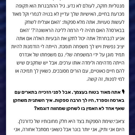
מנטליות חזקה, לעולם לא נדע. גיל ההתבגרות הוא תקופה
מכרעת בחיים, האישיות שלך עדיין לא בנויה לגמרי וקל מאוד
לעשות טעויות. אתה מלא ספקות: 'האם אצליח לשחק
בבארסה? האם תהיה לי הרמה לליגה הראשונה'?' 'האם
אגיע לנבחרת? אתה יכול לתקן את הבעיות האלה אם אתה
יציב נפשית ויש לך משפחה תומכת. הייתה לי הזדמנות להיות
תמיד מוגן על ידי המשפחה שלי. גם משפחתו של אנדרס
הייתה מדהימה ולימדה אותו ערכים. אבל יש שחקנים שיש
להם חיים כאוטיים, עם הורים מסובכים. כשאין לך תמיכה או
למי לפנות, זה קשה.
🎙
אתה מאוד בטוח בעצמך. אבל לפני הזכייה בתארים עם
בארסה וספרד, היו לך הרבה ספקות. איך השתנית משחקן
שאף אחד לא האמין בו לשחקן שמהווה דוגמא?
צ׳אבי:שימת הספקות בצד היא חלק מחובותיו של כדורגלן.
היום אני ותיק, אני יותר בוגר אבל כשאני מסתכל אחורה, אני