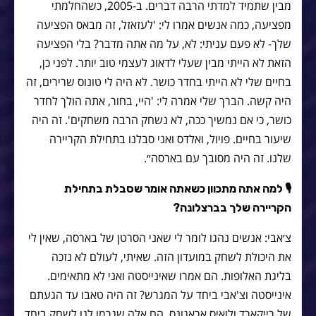
מבין שתמיד למדתי הרבה דברים. ב-2005, כשהחלמתי
מפציעה, כמה אנשים אמרו לי: 'לעזאזל, זה מבאס הפציעה
שלך- לא פעם עניתי: לא, על מה אתה מדבר? בלי הפציעה
הזאת לא הייתי מבין שעלי לדאוג לעצמי טוב יותר. לפני כן,
בחיים שלי לא הייתי בחדר כושר. לא היה לי טונוס שרירים, זה
היה קשה. הברך שלי אמרה לי: 'היי, בחור, אתה הולך לחדר
כושר, כי אם נמשיך ככה, לא נשחק הרבה משחקים'. זה היה
שיעור בחיים. פויול, ואלדס ואני סבלנו בתחילת הקריירה
שלנו. זה היה מסובך עם בארסה״.
🎙
למה אתה מתכוון כשאתה אומר שסבלת בתחילת
הקריירה שלך בברצלונה?
צ׳אבי: אנשים נהגו לומר לי שאני הסרטן של בארסה, שאין לי
את היכולת לשחק במועדון הזה. שאיתי, לעולם לא נזכה
בליגת האלופות. הם אמרו שאינייסטה ואני לא מתאימים.
אינייסטה וצ'אבי ביחד על המגרש? זה היה טאבו עד הגעתם
של רייקארד ולואיס אראגונס. הם אלה שגרמו לנו לשחק ביחד