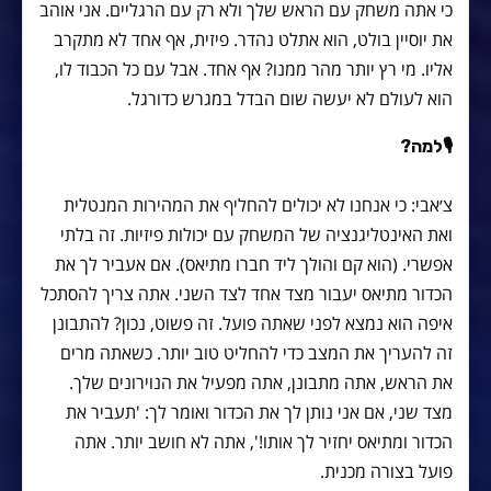
כי אתה משחק עם הראש שלך ולא רק עם הרגליים. אני אוהב
את יוסיין בולט, הוא אתלט נהדר. פיזית, אף אחד לא מתקרב
אליו. מי רץ יותר מהר ממנו? אף אחד. אבל עם כל הכבוד לו,
הוא לעולם לא יעשה שום הבדל במגרש כדורגל.
🎙למה?
צ׳אבי: כי אנחנו לא יכולים להחליף את המהירות המנטלית
ואת האינטליגנציה של המשחק עם יכולות פיזיות. זה בלתי
אפשרי. (הוא קם והולך ליד חברו מתיאס). אם אעביר לך את
הכדור מתיאס יעבור מצד אחד לצד השני. אתה צריך להסתכל
איפה הוא נמצא לפני שאתה פועל. זה פשוט, נכון? להתבונן
זה להעריך את המצב כדי להחליט טוב יותר. כשאתה מרים
את הראש, אתה מתבונן, אתה מפעיל את הנוירונים שלך.
מצד שני, אם אני נותן לך את הכדור ואומר לך: 'תעביר את
הכדור ומתיאס יחזיר לך אותו!', אתה לא חושב יותר. אתה
פועל בצורה מכנית.