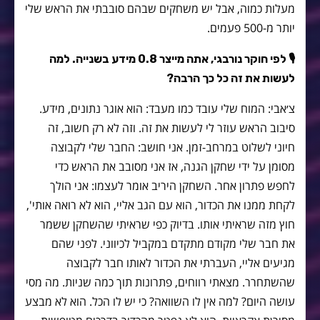
מעלות כמוה, אבל יש משחקים שבהם סובבתי את הראש שלי
יותר מ-500 פעמים.
🎙 לפי חוקר נורבגי, אתה מייצר 0.8 מידע בשנייה. למה
לעשות את זה כל כך הרבה?
צ׳אבי: המוח שלי עובד כמו מעבד: הוא אוגר נתונים, מידע.
סיבוב הראש עוזר לי לעשות את זה. וזה לא רק חשוב, זה
חיוני לשלוט במרחב-זמן. אני חושב: החבר שלי לקבוצה
מסומן על ידי שחקן הגנה, אז אני מסובב את הראש כדי
לחפש פתרון אחר. השחקן היריב אומר לעצמו: אני הולך
לקחת ממנו את הכדור, הוא עם הגב אליי, הוא לא רואה אותי',
חוץ מזה שראיתי אותו. בדיוק כפי שראיתי שהשחקן ששמר
את חבר שלי מקודם מתקדם במקביל לכיווני. לפני שהם
מגיעים אליי, העברתי את הכדור לאותו חבר לקבוצה
שהשתחרר. מצאתי רווחים, פתרונות תוך כמה שניות. מה מסי
עושה היום? למה אין לו השוואה? כי יש לו הכל. הוא לא מבצע