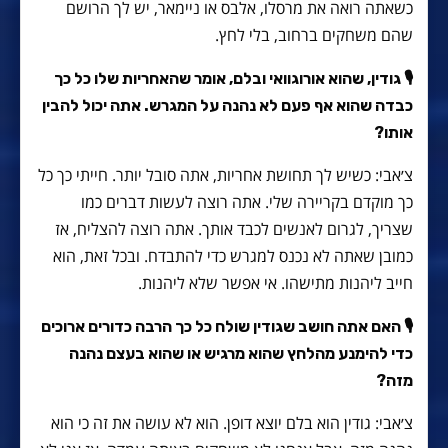
כשאתה רואה את מרסלו, אלבס או ניימאר, יש לך הרושם
שהם משחקים ברחוב, בלי לחץ.
🎙 גודין, שהוא אורוגוואי ובלם, אומר שהאחריות שלו כל כך
כבדה שהוא אף פעם לא נהנה על המגרש. אתה יכול להבין
אותו?
צ׳אבי: כשיש לך תחושת אחריות, אתה סובל יותר. חייתי כך כל
כך מוקדם בקריירה שלי. אתה רוצה לעשות דברים כמו
שצריך, לגרום לאנשים לכבד אותך. אתה רוצה להצליח, אז
כמובן שאתה לא נכנס למגרש כדי להתבדח. ובכל זאת, הוא
חייב ליהנות מתישהו. אי אפשר שלא ליהנות.
🎙 האם אתה חושב שגודין שולח כל כך הרבה כדורים ארוכים
כדי להימנע מהלחץ שהוא מרגיש או שהוא בעצם נהנה
מזה?
צ׳אבי: גודין הוא בלם יוצא דופן. הוא לא עושה את זה כי הוא