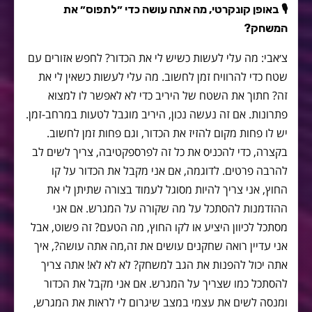
🎙
באופן קונקרטי, מה אתה עושה כדי ״לתפוס״ את
המשחק?
צ׳אבי: מה עלי לעשות כשיש לי את הכדור? לחפש אזורים עם
שטח כדי להרוויח זמן לחשוב. מה עלי לעשות כשאין לי את
זה? חתוך את השטח של היריב כדי לא לאפשר לו למצוא
פתרונות. אם זה נעשה נכון, היריב מוגבל לטעות במרחב-זמן.
יש לו פחות מקום להזיז את הכדור, וגם פחות זמן לחשוב.
בקצרה, כדי להכניס את כל זה לפרספקטיבה, צריך לשים לב
להרבה פרטים. לדוגמה, אם אני מקבל את הכדור על קו
החוץ, אני צריך להיות מסוגל לעמוד בצורה שתיתן לי את
ההזדמנות להסתכל על מה שקורה על המגרש. אם אני
מסתכל לכיוון היציע או לקו החוץ, מה הטעם? זה פשוט, אבל
אני עדיין רואה שחקנים עושים את זה,מה אתה עושה?, איך
אתה יכול להפנות את הגב למשחק? לא לא לא! אתה צריך
להסתכל כמו שצריך על המגרש. אם אני מקבל את הכדור
ומנסה לשים את עצמי במצב שיגרום לי לראות את המגרש,