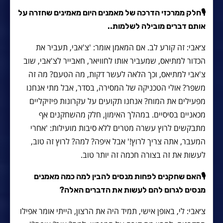
🎙
חלק ממרכזי הדרכה של מאמנים היום מאמינים שחזרה על
אותם דברים מובילה לשלמות..
צ׳אבי: זה קורע לב. אם המאמן אומר: 'צ'אבי, תעביר את
הכדור למתיאס, שמעביר אותו לחוויאר, חאבייר לצ'אבי, שוב
צ'אבי למתיאס, וכך הלאה לעשר דקות, מה הטעם? מה זה
משפר? אולי הטכניקה של המסירה, בסדר, אבל מתי אנחנו
מפעילים את המוח? אנחנו תקועים על עקרונות פיזיקליים
מכאניים בסיסיים. במהלך האימון, חלק מהשחקנים אף
מתבקשים לרוץ עשרה מטרים ללא סיבות מועילות: 'אחרי
המעבר, אתה צריך לרוץ!' אבל איפה? למה? לרוץ זה טוב,
לעשות את זה בצורה חכמה זה יותר טוב.
🎙
האם שחקנים לפחות מנסים להבין למה כמה מאמנים
מנסים לגרום להם לעשות את הדברים האלה?
צ׳אבי: לי, באופן אישי, תמיד היה את הרצון, הייתי אומר אפילו