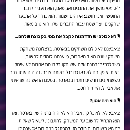
מסירןת אקראיות. הוא לא נפטר מהכדור בדרכים מטופשות.
לא, מסי מושך את המגנים ואז, פאם, הוא מעביר לחבר
החופשי. ואני חושב: אלוהים ישמור, הוא כדרר על ארבעה
שחקנים ויצר שטח עבור החברים שלו. הוא טוב מאוד.
🎙 לא לכולם יש הזדמנות לקבל את מסי בקבוצה שלהם…
צ׳אבי:גם לא כולם משחקים בבארסה. ברצלונה משחקת
משחק שונה מאוד מאחרות, כי אנחנו לומדים לחשוב.
כשהלכתי לנבחרת אלה ששיחקו בקבוצות אחרות לא שיחקו
באותו אופן. הם לא ראו כדורגל באותה צורה. זה היה אותו דבר
כששחקנים חדשים חתמו בבארסה. בפעם הראשונה שראיתי
את אבידל, הייתי הרוס…
🎙 הוא היה אסון?
צ׳אבי: לא, לא כל כך, אבל הוא לא היה ברמה של בארסה. ואז
הוא התחיל לחשוב על המשחק, להתבונן, לשאול שאלות,
למצוא תשובות. היכולת הזו להסתגל במהירות אפשרה לו