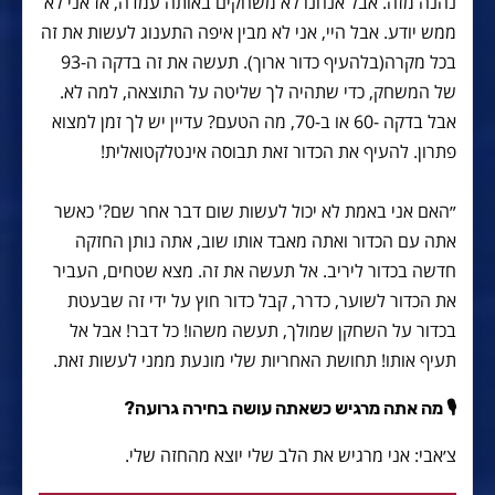
נהנה מזה. אבל אנחנו לא משחקים באותה עמדה, אז אני לא
ממש יודע. אבל היי, אני לא מבין איפה התענוג לעשות את זה
בכל מקרה(בלהעיף כדור ארוך). תעשה את זה בדקה ה-93
של המשחק, כדי שתהיה לך שליטה על התוצאה, למה לא.
אבל בדקה -60 או ב-70, מה הטעם? עדיין יש לך זמן למצוא
פתרון. להעיף את הכדור זאת תבוסה אינטלקטואלית!
״האם אני באמת לא יכול לעשות שום דבר אחר שם?' כאשר
אתה עם הכדור ואתה מאבד אותו שוב, אתה נותן החזקה
חדשה בכדור ליריב. אל תעשה את זה. מצא שטחים, העביר
את הכדור לשוער, כדרר, קבל כדור חוץ על ידי זה שבעטת
בכדור על השחקן שמולך, תעשה משהו! כל דבר! אבל אל
תעיף אותו! תחושת האחריות שלי מונעת ממני לעשות זאת.
🎙 מה אתה מרגיש כשאתה עושה בחירה גרועה?
צ׳אבי: אני מרגיש את הלב שלי יוצא מהחזה שלי.