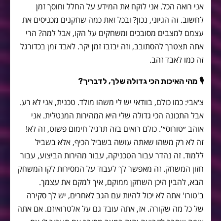
אני רואה הכל. אני לוקח את המידע על החלל וחוסך זמן
לחשוב. זה הגיוני, נכון? ובכל זאת כמה שחקנים מכניסים את
עצמם למצבים מסובכים ומשחקים על הקו, אבל למה? הרי
אתה תצטרך להסתובב, וזה יבזבז זמן יקר. לאבד זמן בכדורגל
זה כמו לאבד זהב.
🎙
מהי האיכות הכי גדולה שלך, לדבריך?
צ׳אבי: כמו כולם, בוודאי יש לי משהו מולד. טכנית, אני לא רע.
אבל התכונה הכי גדולה שלי היא המהירות המנטלית. אני
אוהב ״טורוס״'. כולם רואים בזה תרגיל חימום פשוט, זה לא!
זה לא רק משהו שאתה עושה בשביל הכיף, אלא בשביל
ללמוד. זה נהדר עבור הטכניקה, עבור מהירות הביצוע, עבור
חזון המשחק. זה מאפשר לך לעבוד על המסירות לקו המשחק
הבא, להבין היכן השחקן ממוקם, איך למקם את עצמך.
ב'טורו' אתה לא יכול להיות עם הגב לאחרים, יש לך סקירה
של כל מה שקורה. אז, אתה עובד גם על אלטרואיזם. אם אתה