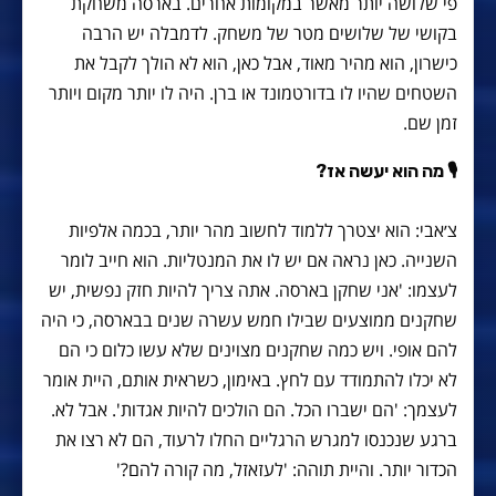
פי שלושה יותר מאשר במקומות אחרים. בארסה משחקת
בקושי של שלושים מטר של משחק. לדמבלה יש הרבה
כישרון, הוא מהיר מאוד, אבל כאן, הוא לא הולך לקבל את
השטחים שהיו לו בדורטמונד או ברן. היה לו יותר מקום ויותר
זמן שם.
🎙 מה הוא יעשה אז?
צ׳אבי: הוא יצטרך ללמוד לחשוב מהר יותר, בכמה אלפיות
השנייה. כאן נראה אם ​​יש לו את המנטליות. הוא חייב לומר
לעצמו: 'אני שחקן בארסה. אתה צריך להיות חזק נפשית, יש
שחקנים ממוצעים שבילו חמש עשרה שנים בבארסה, כי היה
להם אופי. ויש כמה שחקנים מצוינים שלא עשו כלום כי הם
לא יכלו להתמודד עם לחץ. באימון, כשראית אותם, היית אומר
לעצמך: 'הם ישברו הכל. הם הולכים להיות אגדות'. אבל לא.
ברגע שנכנסו למגרש הרגליים החלו לרעוד, הם לא רצו את
הכדור יותר. והיית תוהה: 'לעזאזל, מה קורה להם?'