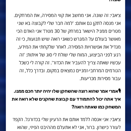
צ׳אבי: זה שונה. אני מחשב את קווי המסירה, את המרחקים.
אני מנסה לתקן גם אותם: 'למה חבר שלי לקבוצה בא שני
מטרים ממני? הישאר במרחק של 30 מטר!' אני האדם הכי
מאושר בעולם על המגרש כשאני רואה שיש תנועות, כי זה
מגדיל את אפשרויות המסירה. לאחר שלקחתי את המידע,
רגע לפני הביצוע, המוח שלי שולח לי סוג של איתות: 'זה
עכשיו שאתה צריך להעביר את הכדור'. זה קורה לי כשכל
הגורמים המרחבי-זמניים נמצאים במקום. ובדרך כלל, זה
עבור מסירות מכריעות.
🎙אמרי אמר שהוא רוצה שהשחקן שלו יהיה יותר חכם ממנו.
איך אתה יכול להתמודד עם קבוצת שחקנים שלא רואה את
המשחק כמו שאתה רואה?
צ׳אבי: אני אנסה ללמד אותם את הרעיון שלי בכדורגל. הקפד
לעורר כישרון. ברור, אני לא אתעלם מההיבט הפיזי, שהוא