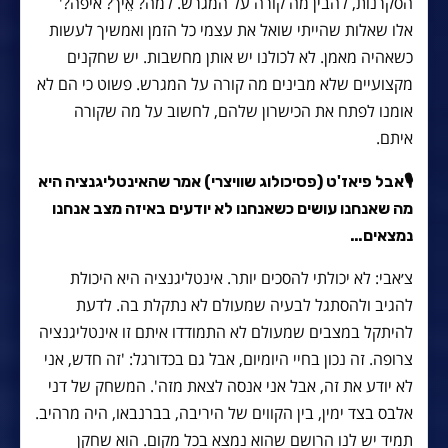
הסקרנות, להבין מה קורה על המגרש. למה? אֵיך? איפה?'
אלו שאלות שהייתי שואל את עצמי כל הזמן ואמשיך לעשות
כשאהיה מאמן. לא לכולנו יש אותן מחשבות. יש שחקנים
מקצועיים שלא מבינים מה קורה על המגרש. פשוט כי הם לא
אומנו לפתח את הכישרון שלהם, לחשוב על מה שקורה
איתם.
🎙
אבל פיאז'ט (פסיכולוג שוויצרי) אמר שהאינטליגנציה היא
מה שאנחנו עושים כשאנחנו לא יודעים באיזה מצב אנחנו
נמצאים…
צ׳אבי: לא יכולתי להסכים יותר. אינטליגנציה היא היכולת
להגיב ולהסתגל לבעיה שמעולם לא נתקלת בה. לדעת
להיתקל במצבים שמעולם לא התמודדו איתם זו אינטליגנציה
צרופה. זה נכון בחיי היומיום, אבל גם בכדורגל: 'זה חדש, אני
לא יודע את זה, אבל אני אנסה לצאת מזה'. המשחק של דני
אלבס בצד ימין, בין הקווים של היריבה, בברנבאו, היה מרהיב.
תמיד יש לנו הרושם שהוא נמצא בכל מקום. הוא שחקן