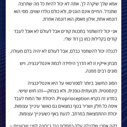
אמא שלך שיקרה לך. אתה לא יכול להיות כל מה שתרצה
שתגדל. החיים אינם הוגנים, ולא כולם נולדו שווים. מסי הוא
דוגמא אחת, אילון מאסק הוא דוגמה אחרת.
אני יכול להשתפר בתכנות קודים אבל לעולם לא אוכל לעבד
קודים בקלילות כמו בן דוד שלי.
לנגלה יכול להשתפר כבלם, אבל לעולם לא יהיה בלם מעולה.
מבחן אייקיו זו לא הדרך היחידה לכמת אינטליגנציה. ויש
סוגים רבים ממנה.
הסוג החשוב ביותר לספורטאי על היא אינטליגנציה
קינסטטית. תנועתית-גופנית. ולא בצחוק—זהו חוש שישי.
במדע זה נקרא Proprioception. היכולת של המוח לעבד
איפה כל חלק ושריר בגוף נמצאים גם כאשר עינייך עצומות.
יכולת ההתמצאות במרחב. לגעת באף כשעינייך עצומות.
דקה אחרי שלנגלה עלה כמחליף נגד ג'ירונה לפני שבועיים ~